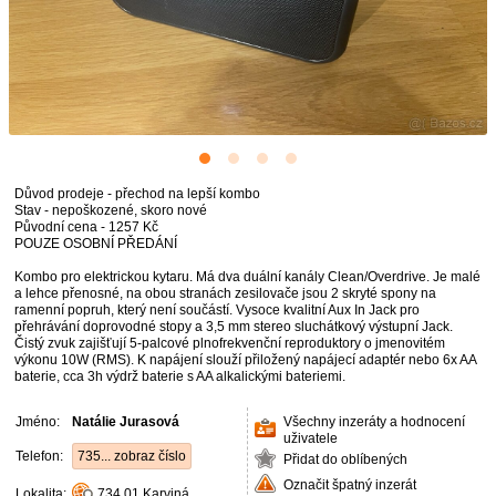
Důvod prodeje - přechod na lepší kombo
Stav - nepoškozené, skoro nové
Původní cena - 1257 Kč
POUZE OSOBNÍ PŘEDÁNÍ
Kombo pro elektrickou kytaru. Má dva duální kanály Clean/Overdrive. Je malé
a lehce přenosné, na obou stranách zesilovače jsou 2 skryté spony na
ramenní popruh, který není součástí. Vysoce kvalitní Aux In Jack pro
přehrávání doprovodné stopy a 3,5 mm stereo sluchátkový výstupní Jack.
Čistý zvuk zajišťují 5-palcové plnofrekvenční reproduktory o jmenovitém
výkonu 10W (RMS). K napájení slouží přiložený napájecí adaptér nebo 6x AA
baterie, cca 3h výdrž baterie s AA alkalickými bateriemi.
Jméno:
Natálie Jurasová
Všechny inzeráty a hodnocení
uživatele
Telefon:
735... zobraz číslo
Přidat do oblíbených
Označit špatný inzerát
Lokalita:
734 01
Karviná