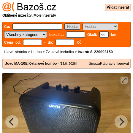
Přidat inzerát
Oblíbené inzeráty
,
Moje inzeráty
Co:
Lokalita:
Okolí:
km
Cena od:
- do:
Kč
Hlavní stránka
>
Hudba
>
Zvuková technika
>
Inzerát č. 220093150
Joyo MA-10E Kytarové kombo
Smazat/ Upravit/ Topovat
- [13.6. 2026]