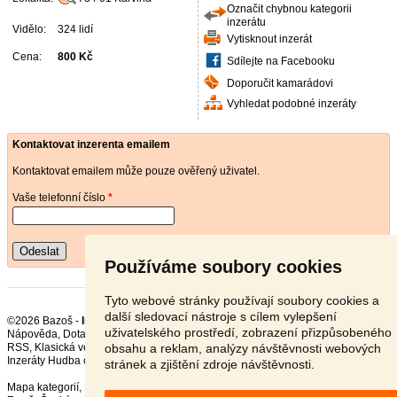
Označit chybnou kategorii
inzerátu
Vidělo:
324 lidí
Vytisknout inzerát
Cena:
800 Kč
Sdílejte na Facebooku
Doporučit kamarádovi
Vyhledat podobné inzeráty
Kontaktovat inzerenta emailem
Kontaktovat emailem může pouze ověřený uživatel.
Vaše telefonní číslo
*
Odeslat
Používáme soubory cookies
Tyto webové stránky používají soubory cookies a
další sledovací nástroje s cílem vylepšení
©2026 Bazoš -
Inzerce, Bazar Zvuková technika
uživatelského prostředí, zobrazení přizpůsobeného
Nápověda
,
Dotazy
,
Hodnocení
,
Kontakt
,
Reklama
,
Podmínky
,
Ochrana údajů
,
obsahu a reklam, analýzy návštěvnosti webových
RSS
,
Inzeráty Hudba celkem:
18712
, za 24 hodin:
551
stránek a zjištění zdroje návštěvnosti.
Mapa kategorií
,
Nejvyhledávanější výrazy