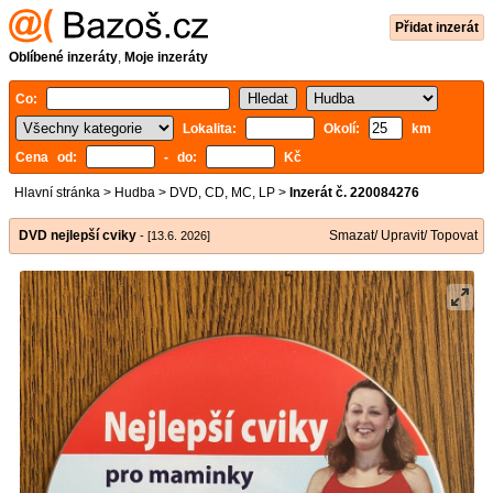
Přidat inzerát
Oblíbené inzeráty
,
Moje inzeráty
Co:
Lokalita:
Okolí:
km
Cena od:
- do:
Kč
Hlavní stránka
>
Hudba
>
DVD, CD, MC, LP
>
Inzerát č. 220084276
DVD nejlepší cviky
Smazat/ Upravit/ Topovat
- [13.6. 2026]