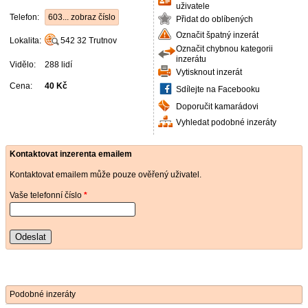
uživatele
Telefon:
603... zobraz číslo
Přidat do oblíbených
Označit špatný inzerát
Lokalita:
542 32
Trutnov
Označit chybnou kategorii
inzerátu
Vidělo:
288 lidí
Vytisknout inzerát
Cena:
40 Kč
Sdílejte na Facebooku
Doporučit kamarádovi
Vyhledat podobné inzeráty
Kontaktovat inzerenta emailem
Kontaktovat emailem může pouze ověřený uživatel.
Vaše telefonní číslo
*
Odeslat
Podobné inzeráty