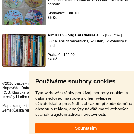
poháde ...
Strakonice - 386 01
35 Kč
Aktual.15.3.orig.DVD detske a ...
- [17.6. 2026]
50 nejlepsich vecernicku, 5x Krtek, 3x Pohadky z
mechu ...
Praha 6 - 165 00
49 Kč
Používáme soubory cookies
©2026 Bazoš -
Inzerce, Bazar DVD, CD, MC, LP
Nápověda
,
Dotazy
,
Hodnocení
,
Kontakt
,
Reklama
,
Podmínky
,
Ochrana údajů
,
Tyto webové stránky používají soubory cookies a
RSS
,
Inzeráty Hudba celkem:
18948
, za 24 hodin:
551
další sledovací nástroje s cílem vylepšení
uživatelského prostředí, zobrazení přizpůsobeného
Mapa kategorií
,
Nejvyhledávanější výrazy
obsahu a reklam, analýzy návštěvnosti webových
Země:
Česká republika
,
Slovensko
,
Polsko
,
Rakousko
stránek a zjištění zdroje návštěvnosti.
Souhlasím