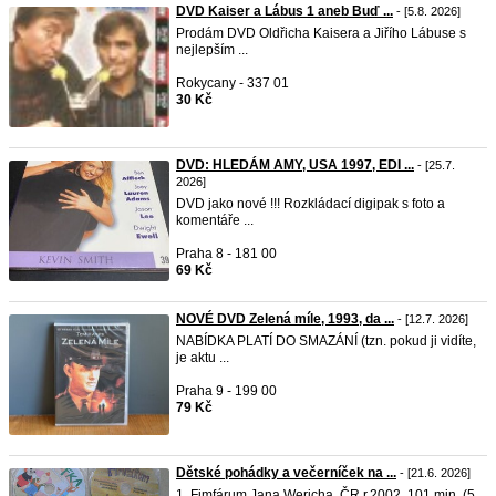
DVD Kaiser a Lábus 1 aneb Buď ...
- [5.8. 2026]
Prodám DVD Oldřicha Kaisera a Jiřího Lábuse s
nejlepším ...
Rokycany - 337 01
30 Kč
DVD: HLEDÁM AMY, USA 1997, EDI ...
- [25.7.
2026]
DVD jako nové !!! Rozkládací digipak s foto a
komentáře ...
Praha 8 - 181 00
69 Kč
NOVÉ DVD Zelená míle, 1993, da ...
- [12.7. 2026]
NABÍDKA PLATÍ DO SMAZÁNÍ (tzn. pokud ji vidíte,
je aktu ...
Praha 9 - 199 00
79 Kč
Dětské pohádky a večerníček na ...
- [21.6. 2026]
1. Fimfárum Jana Wericha, ČR r.2002, 101 min. (5