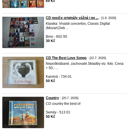
69 Kč
CD nosiče originály vážná i po ...
- [1.8. 2026]
Klasika: Vivaldi concertos, Classic Digital
(Mozart,Deb ...
Brno - 602 00
30 Kč
CD The Best Love Songs
- [22.7. 2026]
Nepoškrábané, zachovalé.Skladby viz. foto. Cena
+ 50,- ...
Karviná - 734 01
50 Kč
Country
- [20.7. 2026]
CD country the best of
Semily - 513 01
50 Kč