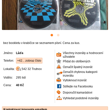
bez bookletu v krabičce se seznamem písní. Cena za kus.
Jméno:
Láďa
Všechny inzeráty a hodnocení
uživatele
Telefon:
+42... zobraz číslo
Přidat do oblíbených
Označit špatný inzerát
Lokalita:
542 32
Trutnov
Označit chybnou kategorii
inzerátu
Vidělo:
295 lidí
Vytisknout inzerát
Cena:
40 Kč
Sdílejte na Facebooku
Doporučit kamarádovi
Vyhledat podobné inzeráty
Kontaktovat inzerenta emailem