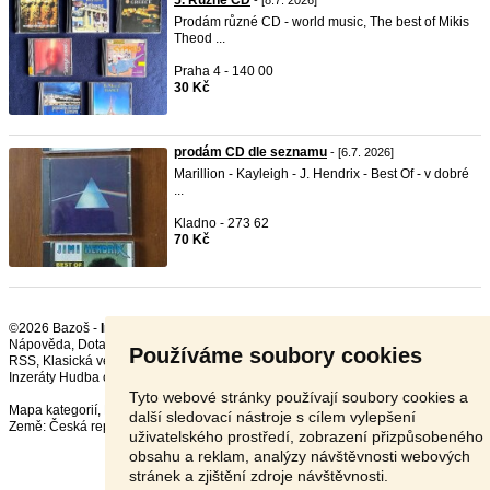
5. Různé CD
- [8.7. 2026]
Prodám různé CD - world music, The best of Mikis
Theod ...
Praha 4 - 140 00
30 Kč
prodám CD dle seznamu
- [6.7. 2026]
Marillion - Kayleigh - J. Hendrix - Best Of - v dobré
...
Kladno - 273 62
70 Kč
©2026 Bazoš -
Inzerce, Bazar DVD, CD, MC, LP
Nápověda
,
Dotazy
,
Hodnocení
,
Kontakt
,
Reklama
,
Podmínky
,
Ochrana údajů
,
Používáme soubory cookies
RSS
,
Inzeráty Hudba celkem:
18910
, za 24 hodin:
584
Tyto webové stránky používají soubory cookies a
Mapa kategorií
,
Nejvyhledávanější výrazy
další sledovací nástroje s cílem vylepšení
Země:
Česká republika
,
Slovensko
,
Polsko
,
Rakousko
uživatelského prostředí, zobrazení přizpůsobeného
obsahu a reklam, analýzy návštěvnosti webových
stránek a zjištění zdroje návštěvnosti.