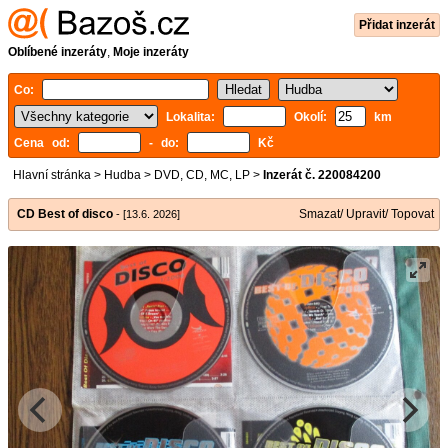
Přidat inzerát
Oblíbené inzeráty
,
Moje inzeráty
Co:
Lokalita:
Okolí:
km
Cena od:
- do:
Kč
Hlavní stránka
>
Hudba
>
DVD, CD, MC, LP
>
Inzerát č. 220084200
CD Best of disco
Smazat/ Upravit/ Topovat
- [13.6. 2026]