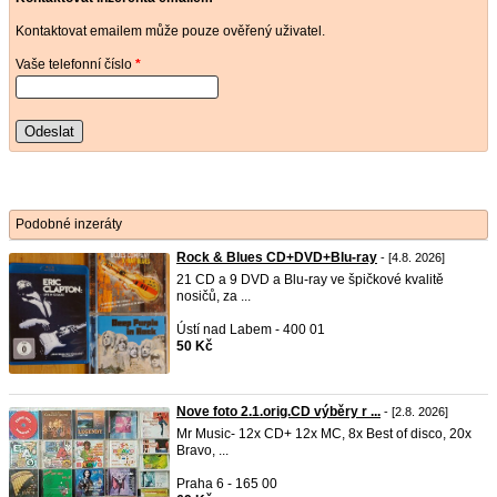
Kontaktovat emailem může pouze ověřený uživatel.
Vaše telefonní číslo
*
Odeslat
Podobné inzeráty
Rock & Blues CD+DVD+Blu-ray
- [4.8. 2026]
21 CD a 9 DVD a Blu-ray ve špičkové kvalitě
nosičů, za ...
Ústí nad Labem - 400 01
50 Kč
Nove foto 2.1.orig.CD výběry r ...
- [2.8. 2026]
Mr Music- 12x CD+ 12x MC, 8x Best of disco, 20x
Bravo, ...
Praha 6 - 165 00