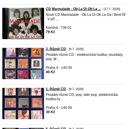
CD Marmalade - Ob La Di Ob La ...
- [17.7. 2026]
Nové CD Marmalade - Ob La Di Ob La Da / Best Of
. V pří ...
Karviná - 736 01
79 Kč
2. Různé CD
- [9.7. 2026]
Prodám různé CD - elektronická hudba, muzikály,
pop, M ...
Praha 4 - 140 00
40 Kč
1. Různé CD
- [9.7. 2026]
Prodám různé CD: pop, latin pop, elektronická
hudba Az ...
Praha 4 - 140 00
30 Kč