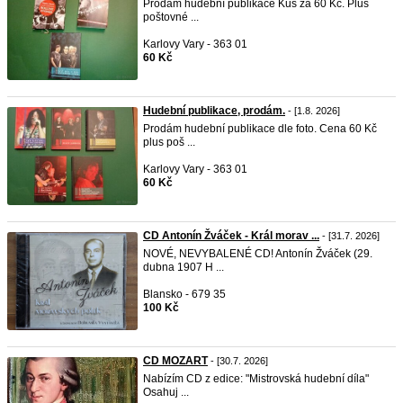
Prodám hudební publikace Kus za 60 Kč. Plus
poštovné ...
Karlovy Vary - 363 01
60 Kč
Hudební publikace, prodám.
- [1.8. 2026]
Prodám hudební publikace dle foto. Cena 60 Kč
plus poš ...
Karlovy Vary - 363 01
60 Kč
CD Antonín Žváček - Král morav ...
- [31.7. 2026]
NOVÉ, NEVYBALENÉ CD! Antonín Žváček (29.
dubna 1907 H ...
Blansko - 679 35
100 Kč
CD MOZART
- [30.7. 2026]
Nabízím CD z edice: "Mistrovská hudební díla"
Osahuj ...