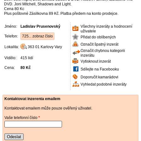
DVD. Joni Mitchell, Shadows and Light.
Cena 80 Kc
Plus poštovné Zásilkovna 89 Kč. Platba předem na konto prodejce.
Jméno:
Ladislav Prusenovský
Všechny inzeráty a hodnocení
uživatele
Telefon:
725... zobraz číslo
Přidat do oblíbených
Označit špatný inzerát
Lokalita:
363 01
Karlovy Vary
Označit chybnou kategorii
inzerátu
Vidělo:
415 lidí
Vytisknout inzerát
Cena:
80 Kč
Sdílejte na Facebooku
Doporučit kamarádovi
Vyhledat podobné inzeráty
Kontaktovat inzerenta emailem
Kontaktovat emailem může pouze ověřený uživatel.
Vaše telefonní číslo
*
Odeslat