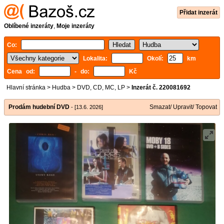
Přidat inzerát
Oblíbené inzeráty
,
Moje inzeráty
Co:
Lokalita:
Okolí:
km
Cena od:
- do:
Kč
Hlavní stránka
>
Hudba
>
DVD, CD, MC, LP
>
Inzerát č. 220081692
Prodám hudební DVD
Smazat/ Upravit/ Topovat
- [13.6. 2026]