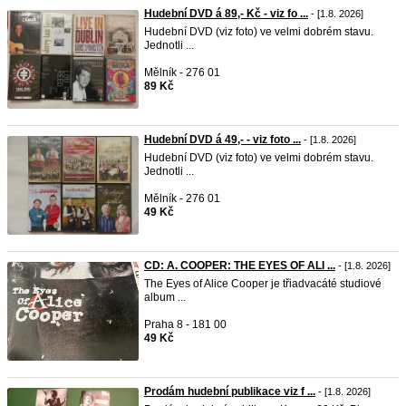
Hudební DVD á 89,- Kč - viz fo ...
- [1.8. 2026]
Hudební DVD (viz foto) ve velmi dobrém stavu.
Jednotli ...
Mělník - 276 01
89 Kč
Hudební DVD á 49,- - viz foto ...
- [1.8. 2026]
Hudební DVD (viz foto) ve velmi dobrém stavu.
Jednotli ...
Mělník - 276 01
49 Kč
CD: A. COOPER: THE EYES OF ALI ...
- [1.8. 2026]
The Eyes of Alice Cooper je třiadvacáté studiové
album ...
Praha 8 - 181 00
49 Kč
Prodám hudební publikace viz f ...
- [1.8. 2026]