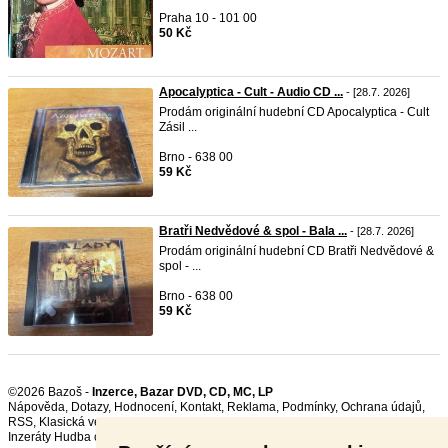
Praha 10 - 101 00
50 Kč
Apocalyptica - Cult - Audio CD ...
- [28.7. 2026]
Prodám originální hudební CD Apocalyptica - Cult
Zásil ...
Brno - 638 00
59 Kč
Bratři Nedvědové & spol - Bala ...
- [28.7. 2026]
Prodám originální hudební CD Bratři Nedvědové &
spol - ...
Brno - 638 00
59 Kč
©2026 Bazoš -
Inzerce, Bazar DVD, CD, MC, LP
Nápověda
,
Dotazy
,
Hodnocení
,
Kontakt
,
Reklama
,
Podmínky
,
Ochrana údajů
,
RSS
,
Inzeráty Hudba celkem:
18923
, za 24 hodin:
586