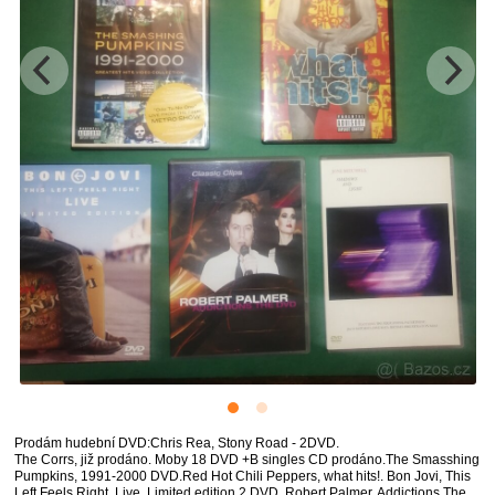
Prodám hudební DVD:Chris Rea, Stony Road - 2DVD.
The Corrs, již prodáno. Moby 18 DVD +B singles CD prodáno.The Smasshing
Pumpkins, 1991-2000 DVD.Red Hot Chili Peppers, what hits!. Bon Jovi, This
Left Feels Right, Live, Limited edition 2 DVD. Robert Palmer, Addictions The