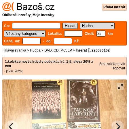
Přidat inzerát
Oblíbené inzeráty
,
Moje inzeráty
Co:
Lokalita:
Okolí:
km
Cena od:
- do:
Kč
Hlavní stránka
>
Hudba
>
DVD, CD, MC, LP
>
Inzerát č. 220080162
1.kolekce nových dvd v pošetkách č. 1-5.-sleva 20% z
Smazat/ Upravit/
cen
Topovat
- [12.6. 2026]