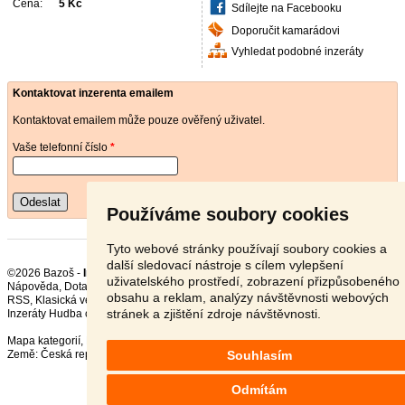
Cena:
5 Kč
Sdílejte na Facebooku
Doporučit kamarádovi
Vyhledat podobné inzeráty
Kontaktovat inzerenta emailem
Kontaktovat emailem může pouze ověřený uživatel.
Vaše telefonní číslo
*
Odeslat
Používáme soubory cookies
Tyto webové stránky používají soubory cookies a
další sledovací nástroje s cílem vylepšení
©2026 Bazoš -
Inzerce, Bazar DVD, CD, MC, LP
uživatelského prostředí, zobrazení přizpůsobeného
Nápověda
,
Dotazy
,
Hodnocení
,
Kontakt
,
Reklama
,
Podmínky
,
Ochrana údajů
,
obsahu a reklam, analýzy návštěvnosti webových
RSS
,
stránek a zjištění zdroje návštěvnosti.
Inzeráty Hudba celkem:
18961
, za 24 hodin:
577
Mapa kategorií
,
Nejvyhledávanější výrazy
Souhlasím
Země:
Česká republika
,
Slovensko
,
Polsko
,
Rakousko
Odmítám