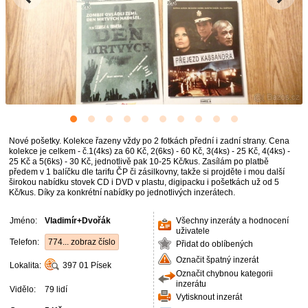
Nové pošetky. Kolekce řazeny vždy po 2 fotkách přední i zadní strany. Cena
kolekce je celkem - č.1(4ks) za 60 Kč, 2(6ks) - 60 Kč, 3(4ks) - 25 Kč, 4(4ks) -
25 Kč a 5(6ks) - 30 Kč, jednotlivě pak 10-25 Kč/kus. Zasílám po platbě
předem v 1 balíčku dle tarifu ČP či zásilkovny, takže si projděte i mou další
širokou nabídku stovek CD i DVD v plastu, digipacku i pošetkách už od 5
Kč/kus. Díky za konkrétní nabídky po jednotlivých inzerátech.
Jméno:
Vladimír+Dvořák
Všechny inzeráty a hodnocení
uživatele
Telefon:
774... zobraz číslo
Přidat do oblíbených
Označit špatný inzerát
Lokalita:
397 01
Písek
Označit chybnou kategorii
inzerátu
Vidělo:
79 lidí
Vytisknout inzerát