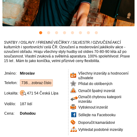
SVATBY / OSLAVY / FIREMNÍ VEČÍRKY / SILVESTR / OZVUČENÍ AKCÍ
kulturních i sportovních/ celá ČR. Ozvučení a moderování jakékoliv akce -
ozvučení obřadu. Hraju všechny styly hudby od oldies 70-80-90 léta až po
současnost. Vlastní zvuková a světelná aparatura. 100% spolehlivost .Praxe
15 let . Mám to jako koníčka, velmi příznivé ceny flexibilita.
Jméno:
Miroslav
Všechny inzeráty a hodnocení
uživatele
Telefon:
736... zobraz číslo
Přidat do oblíbených
Označit špatný inzerát
Lokalita:
471 54
Česká Lípa
Označit chybnou kategorii
inzerátu
Vidělo:
187 lidí
Vytisknout inzerát
Cena:
Dohodou
Sdílejte na Facebooku
Doporučit kamarádovi
Vyhledat podobné inzeráty