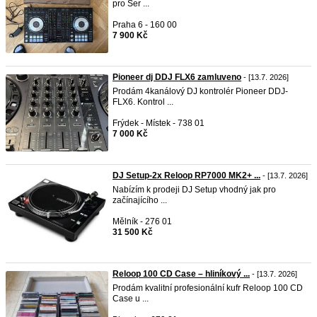
pro Ser ...
Praha 6 - 160 00
7 900 Kč
Pioneer dj DDJ FLX6 zamluveno
- [13.7. 2026]
Prodám 4kanálový DJ kontrolér Pioneer DDJ-
FLX6. Kontrol ...
Frýdek - Místek - 738 01
7 000 Kč
DJ Setup-2x Reloop RP7000 MK2+ ...
- [13.7. 2026]
Nabízím k prodeji DJ Setup vhodný jak pro
začínajícího ...
Mělník - 276 01
31 500 Kč
Reloop 100 CD Case – hliníkový ...
- [13.7. 2026]
Prodám kvalitní profesionální kufr Reloop 100 CD
Case u ...