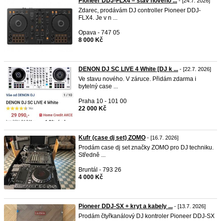
Pioneer DDJ-FLX4 – stav nového ...
- [24.7. 2026]
Zdarec, prodávám DJ controller Pioneer DDJ-
FLX4. Je v n ...
Opava - 747 05
8 000 Kč
DENON DJ SC LIVE 4 White [DJ k ...
- [22.7. 2026]
Ve stavu nového. V záruce. Přidám zdarma i
bytelný case ...
Praha 10 - 101 00
22 000 Kč
Kufr (case dj set) ZOMO
- [16.7. 2026]
Prodám case dj set značky ZOMO pro DJ techniku.
Středně ...
Bruntál - 793 26
4 000 Kč
Pioneer DDJ‐SX + kryt a kabely ...
- [13.7. 2026]
Prodám čtyřkanálový DJ kontroler Pioneer DDJ‑SX