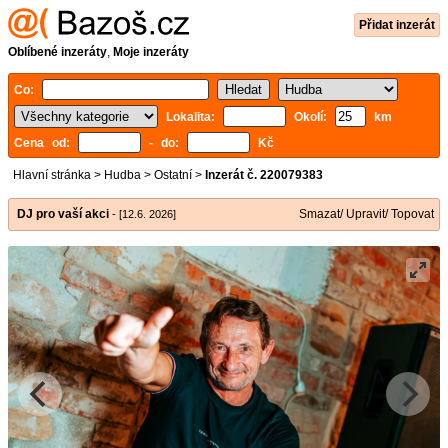
Přidat inzerát
Oblíbené inzeráty
,
Moje inzeráty
Co:
Lokalita:
Okolí:
km
Cena od:
- do:
Kč
Hlavní stránka
>
Hudba
>
Ostatní
>
Inzerát č. 220079383
DJ pro vaší akci
Smazat/ Upravit/ Topovat
- [12.6. 2026]