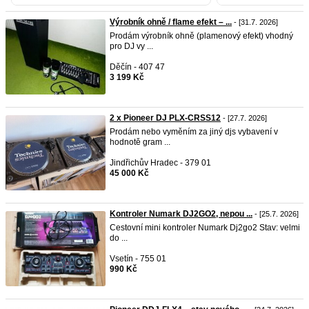
Výrobník ohně / flame efekt – ...
- [31.7. 2026]
Prodám výrobník ohně (plamenový efekt) vhodný
pro DJ vy ...
Děčín - 407 47
3 199 Kč
2 x Pioneer DJ PLX-CRSS12
- [27.7. 2026]
Prodám nebo vyměním za jiný djs vybavení v
hodnotě gram ...
Jindřichův Hradec - 379 01
45 000 Kč
Kontroler Numark DJ2GO2, nepou ...
- [25.7. 2026]
Cestovní mini kontroler Numark Dj2go2 Stav: velmi
do ...
Vsetín - 755 01
990 Kč