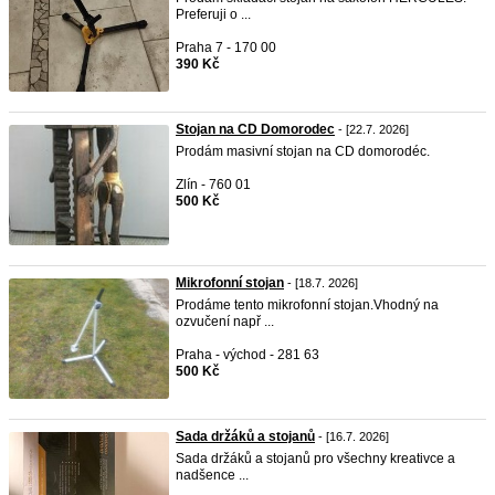
Preferuji o ...
Praha 7 - 170 00
390 Kč
Stojan na CD Domorodec
- [22.7. 2026]
Prodám masivní stojan na CD domorodéc.
Zlín - 760 01
500 Kč
Mikrofonní stojan
- [18.7. 2026]
Prodáme tento mikrofonní stojan.Vhodný na
ozvučení např ...
Praha - východ - 281 63
500 Kč
Sada držáků a stojanů
- [16.7. 2026]
Sada držáků a stojanů pro všechny kreativce a
nadšence ...