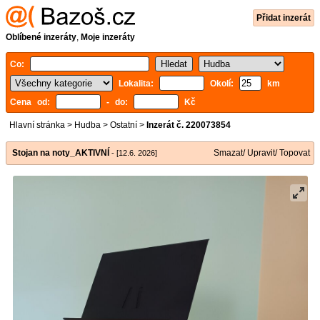
Přidat inzerát
Oblíbené inzeráty
,
Moje inzeráty
Co:
Lokalita:
Okolí:
km
Cena od:
- do:
Kč
Hlavní stránka
>
Hudba
>
Ostatní
>
Inzerát č. 220073854
Stojan na noty_AKTIVNÍ
Smazat/ Upravit/ Topovat
- [12.6. 2026]