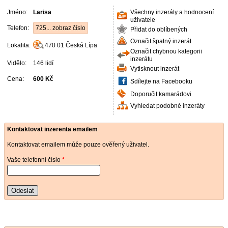
Jméno:
Larisa
Všechny inzeráty a hodnocení
uživatele
Telefon:
725... zobraz číslo
Přidat do oblíbených
Označit špatný inzerát
Lokalita:
470 01
Česká Lípa
Označit chybnou kategorii
inzerátu
Vidělo:
146 lidí
Vytisknout inzerát
Cena:
600 Kč
Sdílejte na Facebooku
Doporučit kamarádovi
Vyhledat podobné inzeráty
Kontaktovat inzerenta emailem
Kontaktovat emailem může pouze ověřený uživatel.
Vaše telefonní číslo
*
Odeslat