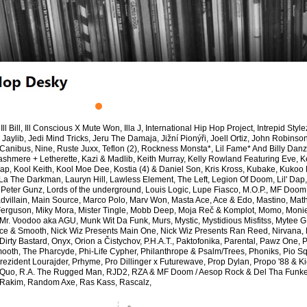
h, Ill Bill, Ill Conscious X Mute Won, Illa J, International Hip Hop Project, Intrepid St
aylib, Jedi Mind Tricks, Jeru The Damaja, Jižní Pionýři, Joell Ortiz, John Robinson
Canibus, Nine, Ruste Juxx, Teflon (2), Rockness Monsta*, Lil Fame* And Billy Da
mere + Letherette, Kazi & Madlib, Keith Murray, Kelly Rowland Featuring Eve, Ken
ap, Kool Keith, Kool Moe Dee, Kostia (4) & Daniel Son, Kris Kross, Kubake, Kukoo
 The Darkman, Lauryn Hill, Lawless Element, The Left, Legion Of Doom, Lil' Dap, Li
& Peter Gunz, Lords of the underground, Louis Logic, Lupe Fiasco, M.O.P., MF Doo
 Madvillain, Main Source, Marco Polo, Marv Won, Masta Ace, Ace & Edo, Mastino, 
Ferguson, Miky Mora, Mister Tingle, Mobb Deep, Moja Reč & Komplot, Momo, Monie 
 Mr. Voodoo aka AGU, Munk Wit Da Funk, Murs, Mystic, Mystidious Misfitss, Mytee 
ce & Smooth, Nick Wiz Presents Main One, Nick Wiz Presents Ran Reed, Nirvana, N
Dirty Bastard, Onyx, Orion a Čistychov, P.H.A.T., Paktofonika, Parental, Pawz One
mooth, The Pharcyde, Phi-Life Cypher, Philanthrope & Psalm/Trees, Phoniks, Pio S
rezident Lourajder, Prhyme, Pro Dillinger x Futurewave, Prop Dylan, Propo '88 & K
, Quo, R.A. The Rugged Man, RJD2, RZA & MF Doom / Aesop Rock & Del Tha Fun
Rakim, Random Axe, Ras Kass, Rascalz,