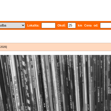
Lokalita:
Okolí:
km Cena od:
 2026]