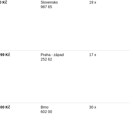
0 Kč
Slovensko
19 x
987 65
999 Kč
Praha - západ
17 x
252 62
000 Kč
Brno
30 x
602 00