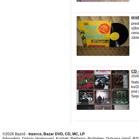
pro
pred
výbo
cena
zási
CD 
2026
Nabí
ks/2
jiné
Sepul
©2026 Bazoš -
Inzerce, Bazar DVD, CD, MC, LP
Nápověda
,
Dotazy
,
Hodnocení
,
Kontakt
,
Reklama
,
Podmínky
,
Ochrana údajů
,
RS