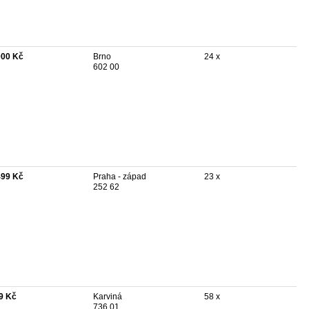
000 Kč
Brno
24 x
602 00
499 Kč
Praha - západ
23 x
252 62
9 Kč
Karviná
58 x
736 01