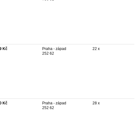
9 Kč
Praha - západ
22 x
252 62
0 Kč
Praha - západ
28 x
252 62