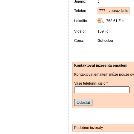
Jméno:
J
Telefon:
777... zobraz číslo
Lokalita:
763 61
Zlín
Vidělo:
159 lidí
Cena:
Dohodou
Kontaktovat inzerenta emailem
Kontaktovat emailem může pouze ově
Vaše telefonní číslo
*
Odeslat
Podobné inzeráty