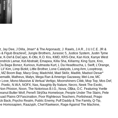
ylez, Jay Dee, J Dilla, Jman* & The Argonautz, J. Rawls, J.A.R., J.U.I.C.E. JR &
 & Figub Brazlevič, Jungle Brothers, Jurassic 5, Justice System, Justin Tyme
nze, K-Def & DaCapo, K-Otix, K.O. Kru, KMD, KRS-One, Kan Kick, Kanye West
drick Lamar, Kid Abstrakt, Emapea, Killa Sha, Killarmy, King Syze, Kno,
 Da Baga Bonez, Kurious, Kutmasta Kurt, L Da Headtoucha, L Swift, L'Orange,
l' Kim, Limp Bizkit, Little Brother, Lone Catalysts, Long Arm, Looptroop,
m, MZ Boom Bap, Macy Gray, Madchild, Mad Skillz, Madlib, Madsol Desar*
Mathematik, Matheus, Matys, Mega Ran & Amerigo Gazaway, Mel-Low, MC
Love, Mono:Massive & Vertual Vertigo, Moonshiners Clikk, Mop Top, Mos Def,
G. Poetic, N.W.A, NOFX, Nas, Naughty By Nature, Necro, Neek The Exotic,
on Phixion, Noon, The Notorious B.I.G., Nova, O$ka, O.C. Featuring Yvette
, Peanut Butter Wolf, Peneři Strýčka Homeboye, People Under The Stairs, Pete
quad Plains Of Fascination, Poor Righteous Teachers, Portishead, Prago
ick Back, Psycho Realm, Public Enemy, Puff Daddy & The Family, Q-Tip,
kee Homosapien, Raazyph, Chef Raekwon, Rage Against The Machine,