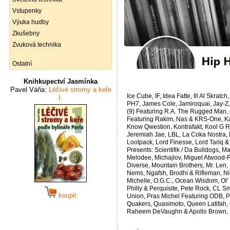
Vstupenky
Výuka hudby
Zkušebny
Zvuková technika
Ostatní
Knihkupectví Jasmínka
Pavel Váňa:
Léčivé stromy a keře
Ice Cube, IF, Idea Fatte, Ill Al Skratc
I.
PH7, James Cole, Jamiroquai, Jay-Z, J
(9) Featuring R.A. The Rugged Man, 
Featuring Rakim, Nas & KRS-One, Kash
Know Qwestion, Kontrafakt, Kool G R
Jeremiah Jae, LBL, La Coka Nostra, La
Lootpack, Lord Finesse, Lord Tariq 
Presents: Scientifik / Da Bulldogs,
Melodee, Michajlov, Miguel Atwood-
Diverse, Mountain Brothers, Mr. Len,
Nems, Ngafsh, Brodhi & Rifleman, Ni
Michelle, O.G.C., Ocean Wisdom, Ol' 
Philly & Perquisite, Pete Rock, CL S
koupit
Union, Pras Michel Featuring ODB, P
Quakers, Quasimoto, Queen Latifah
Raheem DeVaughn & Apollo Brown, 