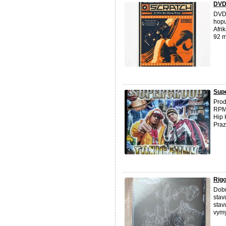
DVD
DVD 
hopu
Afri
92 mi
Supe
Prod
RPM,
Hip 
Praz
Rigo
Dobr
stav
stav
vymy