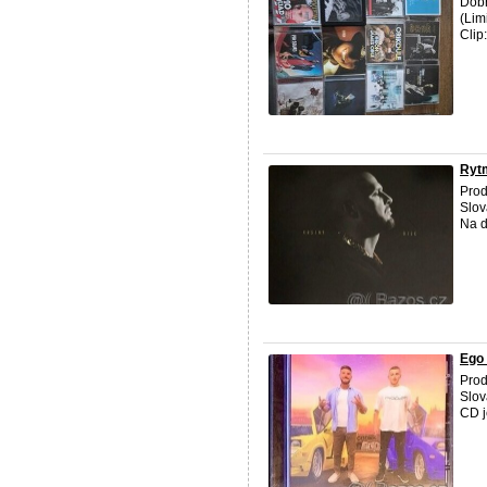
Dobr
(Lim
Clip
Rytm
Prod
Slov
Na d
Ego 
Prod
Slov
CD j