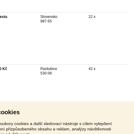
textu
Slovensko
22 x
987 65
0 Kč
Pardubice
42 x
530 09
cookies
oubory cookies a další sledovací nástroje s cílem vylepšení
zení přizpůsobeného obsahu a reklam, analýzy návštěvnosti