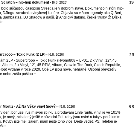
 Scratch – hip-hop dokument
35
- [6.8. 2026]
bolo súčasťou časopisu Street a je v dobrom stave. Dokument o histórii hip-
, DJingu, scratchi a vinylovej kultúre. Objavia sa v ňom legendy ako Q-Bert,
ka Bambaataa, DJ Shadow a ďalší. 🎬 Anglický dabing, české titulky ⏱️ Dĺžka:
n ...
rcrooo – Toxic Funk (2 LP)
7 
- [6.8. 2026]
ám 2LP - Supercrooo – Toxic Funk (Hypno808 – LP01, 2 x Vinyl, 12", 45
 Album, 2 x Vinyl, 12", 45 RPM, Album, Glow In The Dark, Czech Republic,
Hop) vydané v roce 2020. Obě LP jsou nové, nehrané. Osobní převzetí v
e nebo zašlu poštou + ...
r Mortiz - Až Na Věky vinyl (nový)
6 
- [5.8. 2026]
ý den, bohužel ruším svoji sbírku a prodávám tuhle raritu, vinyl je ve 101%
u, je nový, zabalený ještě v původní fólii, rohy jsou ostré a taky v perfektním
u. Kdyby jste měli zájem, mám ještě toho více! Dejte vědět. PS: Telefon je
šle ...