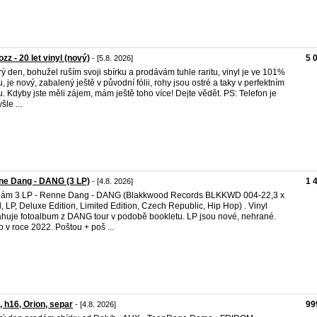
zz - 20 let vinyl (nový)
5 
- [5.8. 2026]
ý den, bohužel ruším svoji sbírku a prodávám tuhle raritu, vinyl je ve 101%
u, je nový, zabalený ještě v původní fólii, rohy jsou ostré a taky v perfektním
u. Kdyby jste měli zájem, mám ještě toho více! Dejte vědět. PS: Telefon je
šle ...
ne Dang - DANG (3 LP)
1 
- [4.8. 2026]
dám 3 LP - Renne Dang - DANG (Blakkwood Records BLKKWD 004-22,3 x
l, LP, Deluxe Edition, Limited Edition, Czech Republic, Hip Hop) . Vinyl
huje fotoalbum z DANG tour v podobě bookletu. LP jsou nové, nehrané.
o v roce 2022. Poštou + poš ...
, h16, Orion, separ
99
- [4.8. 2026]