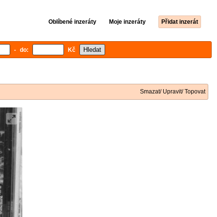
Oblíbené inzeráty
Moje inzeráty
Přidat inzerát
- do:
Kč
Smazat/ Upravit/ Topovat