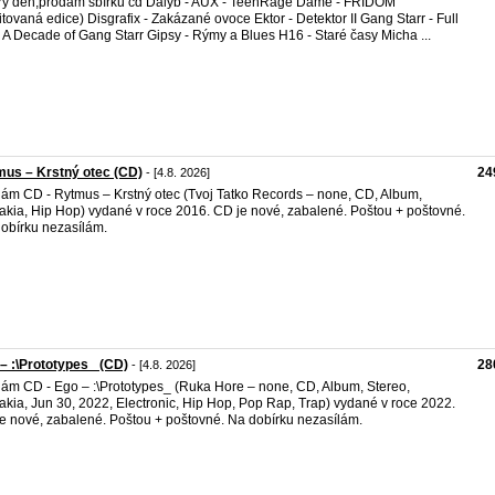
ý den,prodám sbírku cd Dalyb - AUX - TeenRage Dame - FRIDOM
itovaná edice) Disgrafix - Zakázané ovoce Ektor - Detektor II Gang Starr - Full
: A Decade of Gang Starr Gipsy - Rýmy a Blues H16 - Staré časy Micha ...
us – Krstný otec (CD)
24
- [4.8. 2026]
ám CD - Rytmus – Krstný otec (Tvoj Tatko Records – none, CD, Album,
akia, Hip Hop) vydané v roce 2016. CD je nové, zabalené. Poštou + poštovné.
obírku nezasílám.
– :\Prototypes_ (CD)
28
- [4.8. 2026]
ám CD - Ego – :\Prototypes_ (Ruka Hore – none, CD, Album, Stereo,
akia, Jun 30, 2022, Electronic, Hip Hop, Pop Rap, Trap) vydané v roce 2022.
e nové, zabalené. Poštou + poštovné. Na dobírku nezasílám.