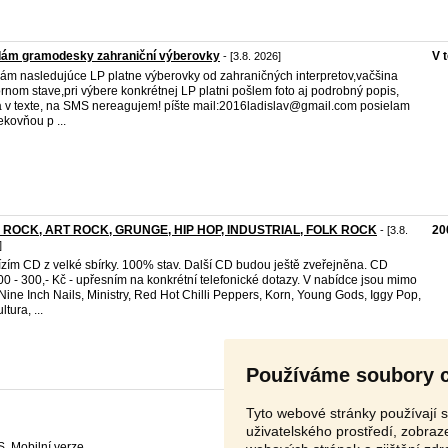
dám gramodesky zahraniční výberovky
V 
- [3.8. 2026]
ám nasledujúce LP platne výberovky od zahraničných interpretov,vačšina
rnom stave,pri výbere konkrétnej LP platni pošlem foto aj podrobný popis,
 v texte, na SMS nereagujem! píšte mail:2016ladislav@gmail.com posielam
ekovňou p ...
- ROCK, ART ROCK, GRUNGE, HIP HOP, INDUSTRIAL, FOLK ROCK
20
- [3.8.
]
zím CD z velké sbírky. 100% stav. Další CD budou ještě zveřejněna. CD
00 - 300,- Kč - upřesním na konkrétní telefonické dotazy. V nabídce jsou mimo
 Nine Inch Nails, Ministry, Red Hot Chilli Peppers, Korn, Young Gods, Iggy Pop,
tura, ...
Používáme soubory 
Tyto webové stránky používají s
uživatelského prostředí, zobra
S
,