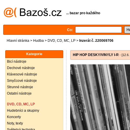
... bazar pro každého
Co:
Hlavní stránka
>
Hudba
>
DVD, CD, MC, LP
>
Inzerát č. 220069706
Kategorie
HIP HOP DESKY/VINYLY I-R
- [12.6.
Bicí nástroje
Dechové nástroje
Klávesové nástroje
Smyčcové nástroje
Strunné nástroje
Ostatní nástroje
DVD, CD, MC, LP
Hudebníci a skupiny
Koncerty
Noty, texty
Světelná technika