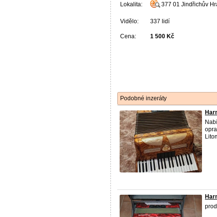
Lokalita:
377 01
Jindřichův H
Vidělo:
337 lidí
Cena:
1 500 Kč
Podobné inzeráty
Harm
Nabí
opra
Lito
Harm
prod