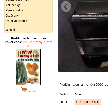
Vstupenky
Výuka hudby
Zkušebny
Zvuková technika
Ostatní
Knihkupectví Jasmínka
Pavel Váňa:
Léčivé stromy a keře
II.
Prodám malou harmoničku 50/60 letá 
koupit
Jméno:
S.r.o.
Telefon:
602... zobraz číslo