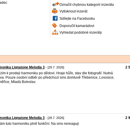
radec
Označit chybnou kategorii inzerátu
Vytisknout inzerát
Sdílejte na Facebooku
Doporučit kamarádovi
Vyhledat podobné inzeráty
onika Lignatone Melodia 3
2 
- [29.7. 2026]
zím k prodeji harmoniku po dědovi. Hraje hůře, stav dle fotografií. Nutná
va. Pouze osobní odběr po předchozí sms domluvě Třebenice, Lovosice,
měřice, Mladá Boleslav.
onika Lignatone Melodia 3
2 
- [28.7. 2026]
ám tuto harmoniku plně funkční. Na sms nereaguji