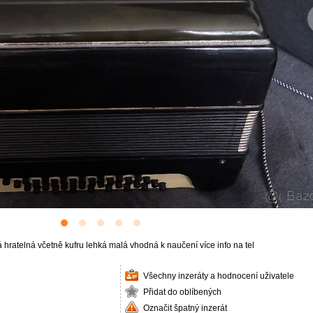
hratelná včetně kufru lehká malá vhodná k naučení více info na tel
Všechny inzeráty a hodnocení uživatele
Přidat do oblíbených
Označit špatný inzerát