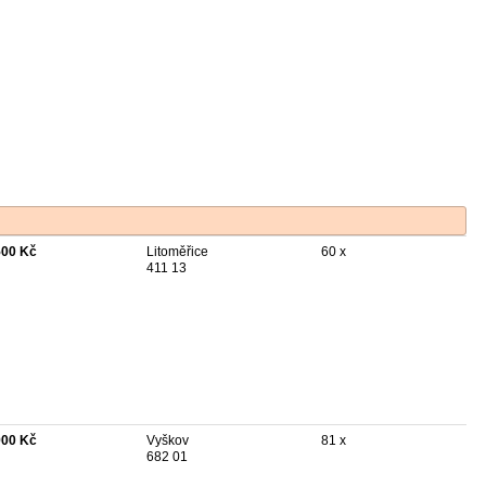
500 Kč
Litoměřice
60 x
411 13
900 Kč
Vyškov
81 x
682 01