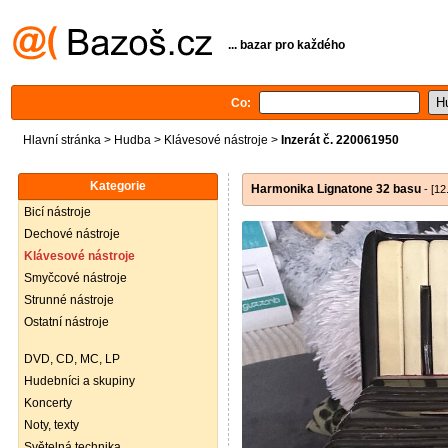
... bazar pro každého
Co:
Hlavní stránka
>
Hudba
>
Klávesové nástroje
>
Inzerát č. 220061950
Kategorie
Harmonika Lignatone 32 basu
- [12
Bicí nástroje
Dechové nástroje
Klávesové nástroje
Smyčcové nástroje
Strunné nástroje
Ostatní nástroje
DVD, CD, MC, LP
Hudebníci a skupiny
Koncerty
Noty, texty
Světelná technika