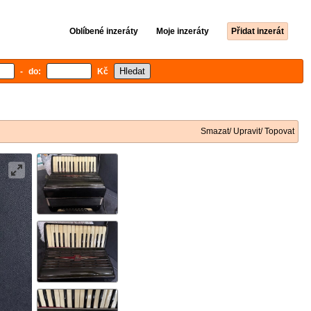
Oblíbené inzeráty
Moje inzeráty
Přidat inzerát
- do:
Kč
Smazat/ Upravit/ Topovat