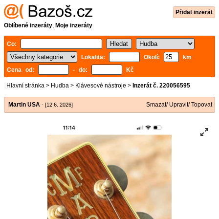
Přidat inzerát
Oblíbené inzeráty
,
Moje inzeráty
Co:
Lokalita:
Okolí:
km
Cena od:
- do:
Kč
Hlavní stránka
>
Hudba
>
Klávesové nástroje
>
Inzerát č. 220056595
Martin USA
Smazat/ Upravit/ Topovat
- [12.6. 2026]