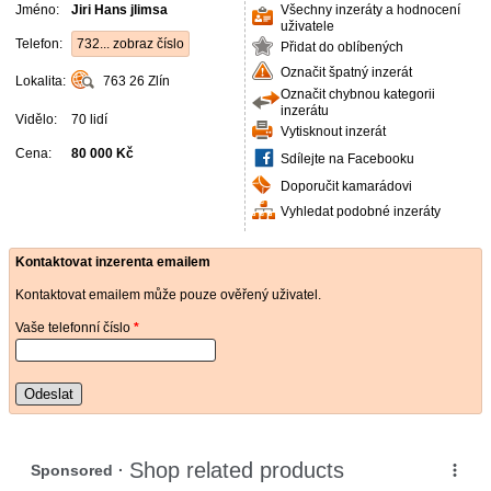
Jméno:
Jiri Hans jlimsa
Všechny inzeráty a hodnocení
uživatele
Telefon:
732... zobraz číslo
Přidat do oblíbených
Označit špatný inzerát
Lokalita:
763 26
Zlín
Označit chybnou kategorii
inzerátu
Vidělo:
70 lidí
Vytisknout inzerát
Cena:
80 000 Kč
Sdílejte na Facebooku
Doporučit kamarádovi
Vyhledat podobné inzeráty
Kontaktovat inzerenta emailem
Kontaktovat emailem může pouze ověřený uživatel.
Vaše telefonní číslo
*
Odeslat