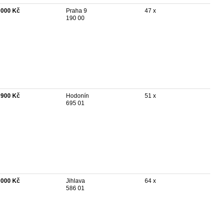
 000 Kč
Praha 9
47 x
190 00
 900 Kč
Hodonín
51 x
695 01
 000 Kč
Jihlava
64 x
586 01