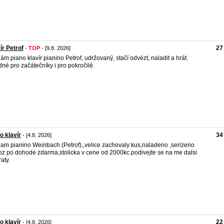
ír Petrof
27
-
TOP
- [9.8. 2026]
ám piano klavír pianino Petrof, udržovaný, stačí odvézt, naladit a hrát.
né pro začátečníky i pro pokročilé.
o klavír
34
- [4.8. 2026]
am pianino Weinbach (Petrof),,velice zachovaly kus,naladeno ,serizeno
z po dohode zdarma,stolicka v cene od 2000kc.podivejte se na me dalsi
aty.
o klavír
22
- [4.8. 2026]