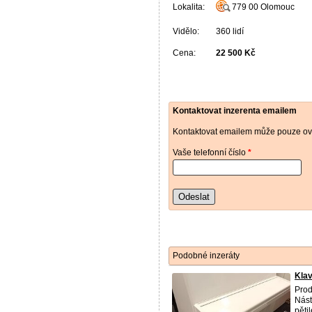
Lokalita:
779 00
Olomouc
Vidělo:
360 lidí
Cena:
22 500 Kč
Kontaktovat inzerenta emailem
Kontaktovat emailem může pouze ově
Vaše telefonní číslo
*
Odeslat
Podobné inzeráty
Klav
Prod
Nást
pěti