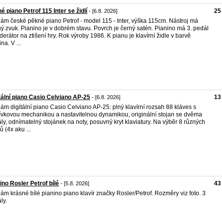
é piano Petrof 115 Inter se židlí
25
- [6.8. 2026]
ám české pěkné piano Petrof - model 115 - Inter, výška 115cm. Nástroj má
ý zvuk. Pianino je v dobrém stavu. Povrch je černý satén. Pianino má 3. pedál
derátor na ztišení hry. Rok výroby 1986. K pianu je klavírní židle v barvě
na. V ...
tální piano Casio Celviano AP-25
13
- [6.8. 2026]
ám digitální piano Casio Celviano AP-25: plný klavírní rozsah 88 kláves s
ívkovou mechanikou a nastavitelnou dynamikou, originální stojan se dvěma
ly, odnímatelný stojánek na noty, posuvný kryt klaviatury. Na výběr 8 různých
ů (4x aku ...
ino Rosler Petrof bílé
43
- [5.8. 2026]
ám krásné bílé pianino piano klavír značky Rosler/Petrof. Rozměry viz foto. 3
ly.