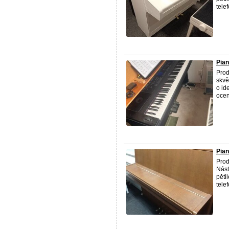
telef
Pia
Prod
skvě
o id
ocen
Pian
Prod
Nást
pěti
telef