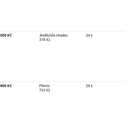
 000 Kč
Jindřichův Hradec
34 x
378 41
 900 Kč
Přerov
29 x
753 01