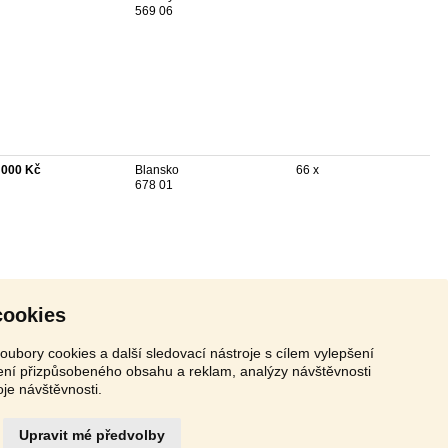
569 06
 000 Kč
Blansko
66 x
678 01
cookies
oubory cookies a další sledovací nástroje s cílem vylepšení
zení přizpůsobeného obsahu a reklam, analýzy návštěvnosti
oje návštěvnosti.
Upravit mé předvolby