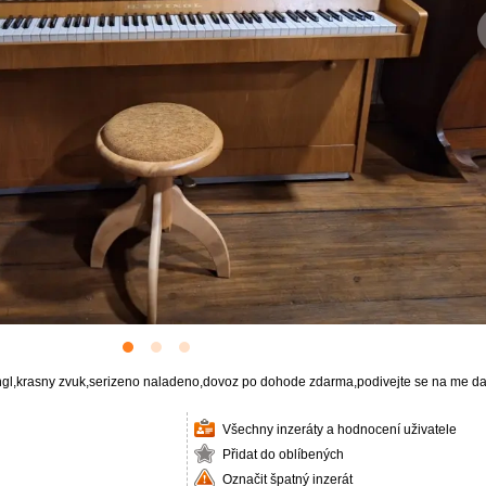
gl,krasny zvuk,serizeno naladeno,dovoz po dohode zdarma,podivejte se na me dal
Všechny inzeráty a hodnocení uživatele
Přidat do oblíbených
Označit špatný inzerát