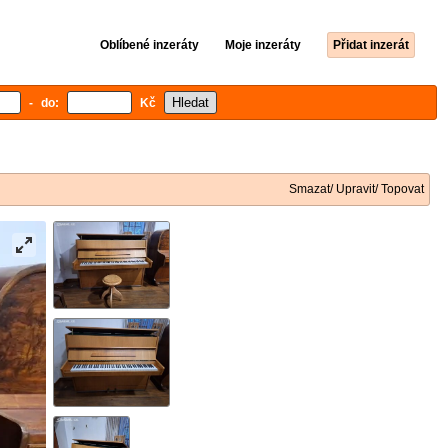
Oblíbené inzeráty
Moje inzeráty
Přidat inzerát
- do:
Kč
Smazat/ Upravit/ Topovat