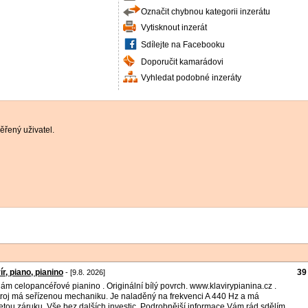
Označit chybnou kategorii inzerátu
Vytisknout inzerát
Sdílejte na Facebooku
Doporučit kamarádovi
Vyhledat podobné inzeráty
řený uživatel.
ír, piano, pianino
39
- [9.8. 2026]
ám celopancéřové pianino . Originální bílý povrch. www.klavirypianina.cz .
roj má seřízenou mechaniku. Je naladěný na frekvenci A 440 Hz a má
letou záruku. Vše bez dalších investic. Podrobnější informace Vám rád sdělím