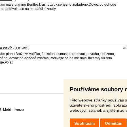
am male pianino Bentley,krasny zvuk,serizeno ,naladeno.Dovoz po dohodě
ma.podivejte se na me dalsi inzeraty
o klavír
28
- [4.8. 2026]
ám piano Brož tzv. vajíčko, funkcionalismus po renovaci povrchu, seřízeno,
děno, dovoz po dohodě zdarma.Podivejte se na me dalsi inzeráty viz foto
ge.Volat
Používáme soubory 
Tyto webové stránky používají s
uživatelského prostředí, zobra
S
,
webových stránek a zjištění zdr
Souhlasím
Odmítám