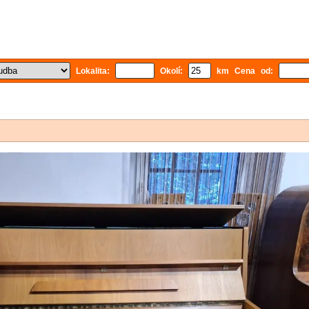
Lokalita:
Okolí:
km Cena od: