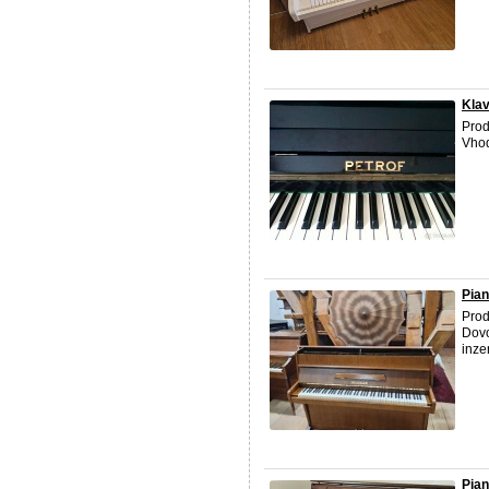
Klav
Prod
Vhod
Pian
Prod
Dovo
inzer
Pian