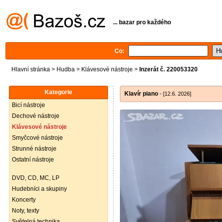
... bazar pro každého
Co:
Hlavní stránka
>
Hudba
>
Klávesové nástroje
>
Inzerát č. 220053320
Kategorie
Klavír piano
- [12.6. 2026]
Bicí nástroje
Dechové nástroje
Klávesové nástroje
Smyčcové nástroje
Strunné nástroje
Ostatní nástroje
DVD, CD, MC, LP
Hudebníci a skupiny
Koncerty
Noty, texty
Světelná technika