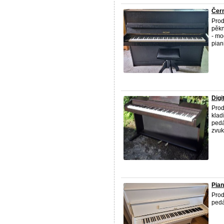
Čern
Prod
pěkn
- mo
piani
Digi
Prod
klad
pedá
zvuk
Pian
Prod
pedá