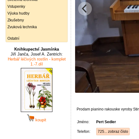
Vstupenky
Výuka hudby
Zkušebny
Zvuková technika
Ostatní
Knihkupectví Jasmínka
Jiří Janča, Josef A. Zentrich:
Herbář léčivých rostlin - komplet
1.-7.díl
Prodam pianino rakouske vyroby Stin
koupit
Jméno:
Pert Sedler
Telefon:
725... zobraz číslo