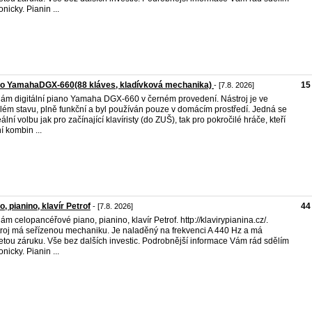
onicky. Pianin ...
no YamahaDGX-660(88 kláves, kladívková mechanika)
15
- [7.8. 2026]
ám digitální piano Yamaha DGX-660 v černém provedení. Nástroj je ve
lém stavu, plně funkční a byl používán pouze v domácím prostředí. Jedná se
eální volbu jak pro začínající klavíristy (do ZUŠ), tak pro pokročilé hráče, kteří
í kombin ...
o, pianino, klavír Petrof
44
- [7.8. 2026]
ám celopancéřové piano, pianino, klavír Petrof. http://klavirypianina.cz/.
roj má seřízenou mechaniku. Je naladěný na frekvenci A 440 Hz a má
letou záruku. Vše bez dalších investic. Podrobnější informace Vám rád sdělím
onicky. Pianin ...