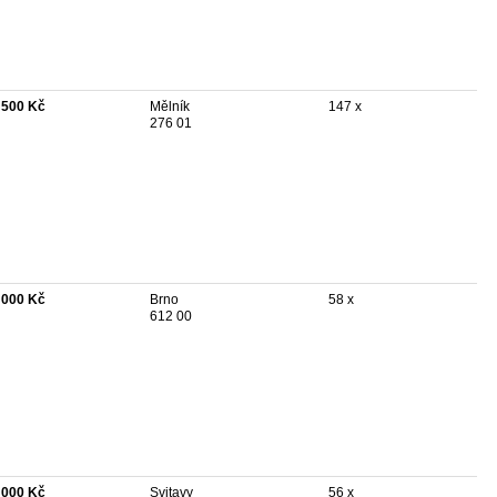
 500 Kč
Mělník
147 x
276 01
 000 Kč
Brno
58 x
612 00
 000 Kč
Svitavy
56 x