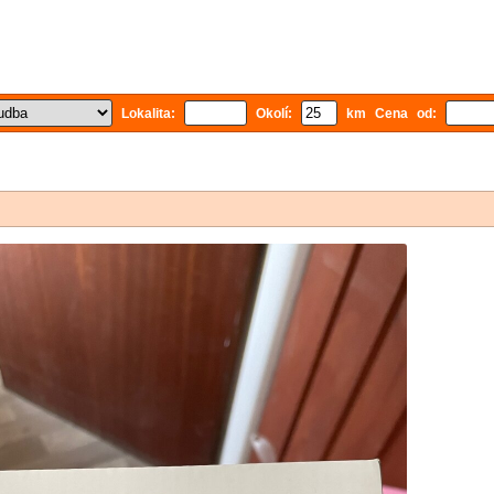
Lokalita:
Okolí:
km Cena od: