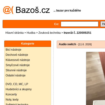
... bazar pro každého
Co:
Hlavní stránka
>
Hudba
>
Zvuková technika
>
Inzerát č. 220009251
Kategorie
Audio switch
- [11.6. 2026]
Bicí nástroje
Dechové nástroje
Klávesové nástroje
Smyčcové nástroje
Strunné nástroje
Ostatní nástroje
DVD, CD, MC, LP
Hudebníci a skupiny
Koncerty
Noty, texty
Světelná technika