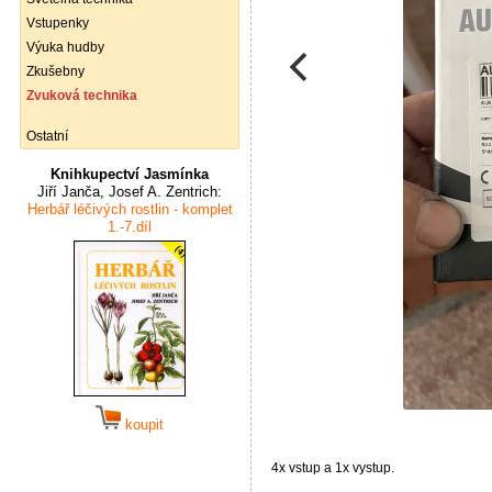
Vstupenky
Výuka hudby
Zkušebny
Zvuková technika
Ostatní
Knihkupectví Jasmínka
Jiří Janča, Josef A. Zentrich:
Herbář léčivých rostlin - komplet
1.-7.díl
koupit
4x vstup a 1x vystup.