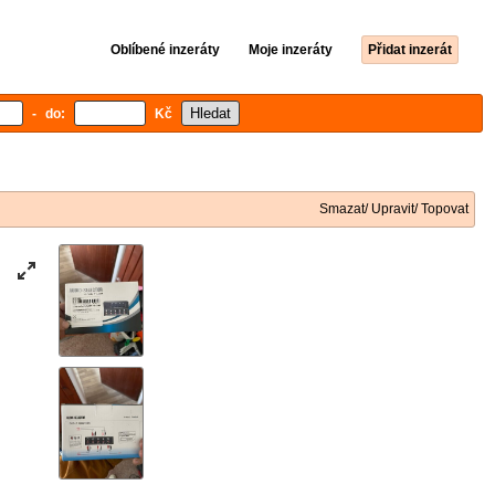
Oblíbené inzeráty
Moje inzeráty
Přidat inzerát
- do:
Kč
Smazat/ Upravit/ Topovat