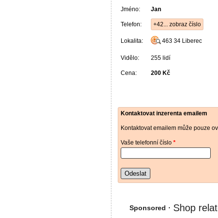
Jméno:
Jan
Telefon:
+42... zobraz číslo
Lokalita:
463 34
Liberec
Vidělo:
255 lidí
Cena:
200 Kč
Kontaktovat inzerenta emailem
Kontaktovat emailem může pouze ově
Vaše telefonní číslo
*
Odeslat