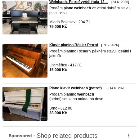
Weinbach- Petrof vyšší řada 12 ...
- [24.6. 2026]
Prodám
piano
weinbach
ve velmi dobrém stavu,
po servisu ...
Mladá Boleslav - 294 71
75 000 Kč
Klavír pianino Rösler Petrof
- [19.6. 2026]
Prodám pianino Rösler v pěkném stavu. Ideální i
jako šk ...
Litoměřice - 412 01
15 000 Kč
Piano klavir weinbach (petrof) ...
- [14.6. 2026]
Prodam pianino
weinbach
(petrof).serizeno.naladeno.dovo ...
Brno - 612 00
38 000 Kč