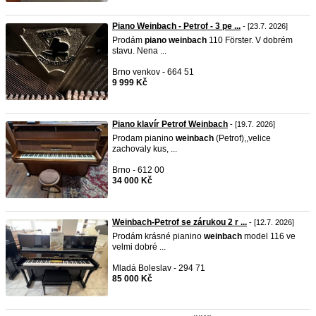
Piano Weinbach - Petrof - 3 pe ...
- [23.7. 2026]
Prodám
piano
weinbach
110 Förster. V dobrém
stavu. Nena ...
Brno venkov - 664 51
9 999 Kč
Piano klavír Petrof Weinbach
- [19.7. 2026]
Prodam pianino
weinbach
(Petrof),,velice
zachovaly kus, ...
Brno - 612 00
34 000 Kč
Weinbach-Petrof se zárukou 2 r ...
- [12.7. 2026]
Prodám krásné pianino
weinbach
model 116 ve
velmi dobré ...
Mladá Boleslav - 294 71
85 000 Kč