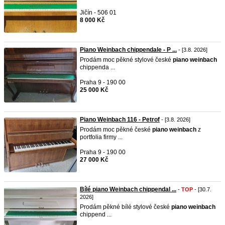
Jičín - 506 01
8 000 Kč
Piano Weinbach chippendale - P ...
- [3.8. 2026]
Prodám moc pěkné stylové české
piano
weinbach
chippenda ...
Praha 9 - 190 00
25 000 Kč
Piano Weinbach 116 - Petrof
- [3.8. 2026]
Prodám moc pěkné české
piano
weinbach
z
portfolia firmy ...
Praha 9 - 190 00
27 000 Kč
Bílé piano Weinbach chippendal ...
-
TOP
- [30.7.
2026]
Prodám pěkné bílé stylové české
piano
weinbach
chippend ...