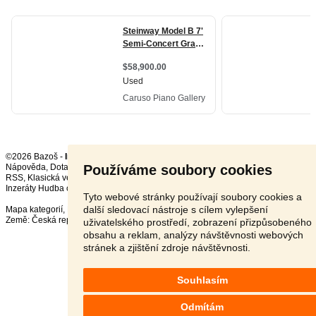
©2026 Bazoš -
Inzerce, Bazar
Používáme soubory cookies
Nápověda
,
Dotazy
,
Hodnocení
,
Kontakt
,
Reklama
,
Podmínky
,
Ochrana údajů
,
RSS
,
Inzeráty Hudba celkem:
18669
, za 24 hodin:
645
Tyto webové stránky používají soubory cookies a
další sledovací nástroje s cílem vylepšení
Mapa kategorií
,
Nejvyhledávanější výrazy
Země:
Česká republika
,
Slovensko
,
Polsko
,
Rakousko
uživatelského prostředí, zobrazení přizpůsobeného
obsahu a reklam, analýzy návštěvnosti webových
stránek a zjištění zdroje návštěvnosti.
Souhlasím
Odmítám