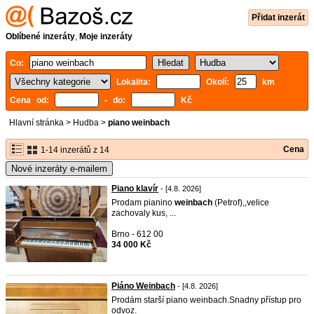
Přidat inzerát
Oblíbené inzeráty
,
Moje inzeráty
Co:
Lokalita:
Okolí:
km
Cena od:
- do:
Kč
Hlavní stránka
>
Hudba
>
piano weinbach
Cena
1-14 inzerátů z 14
Nové inzeráty e-mailem
Piano klavír
- [4.8. 2026]
Prodam pianino
weinbach
(Petrof),,velice
zachovaly kus, ...
Brno - 612 00
34 000 Kč
Piáno Weinbach
- [4.8. 2026]
Prodám starší piano weinbach.Snadny přístup pro
odvoz.