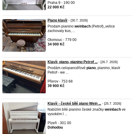
Praha 9 - 190 00
22 000 Kč
Piano klavír
- [30.7. 2026]
Prodam pianino
weinbach
(Petrof),,velice
zachovaly kus, ...
Olomouc - 779 00
34 000 Kč
Klavír, piano, pianino Petrof ...
- [26.7. 2026]
Prodám celopancéřové
piano
, pianino, klavír
Petrof - we ...
Přerov - 753 68
39 900 Kč
Klavír - české bílé piano Wein ...
- [25.7. 2026]
Nabízím bílé pianino české značky
weinbach
ve
vysokém l ...
Plzeň - 301 00
Dohodou