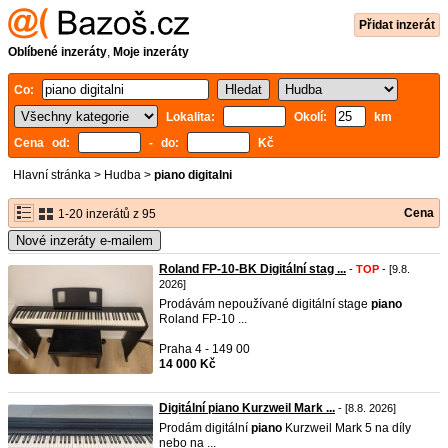
Přidat inzerát
Oblíbené inzeráty
,
Moje inzeráty
Co:
Lokalita:
Okolí:
km
Cena od:
- do:
Kč
Hlavní stránka
>
Hudba
>
piano digitalni
Cena
1-20 inzerátů z 95
Nové inzeráty e-mailem
Roland FP-10-BK Digitální stag ...
-
TOP
- [9.8.
2026]
Prodávám nepoužívané digitální stage
piano
Roland FP-10 ...
Praha 4 - 149 00
14 000 Kč
Digitální piano Kurzweil Mark ...
- [8.8. 2026]
Prodám digitální
piano
Kurzweil Mark 5 na díly
nebo na ...