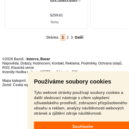
Stránka:
1
2
3
Další
©2026 Bazoš -
Inzerce, Bazar
Nápověda
,
Dotazy
,
Hodnocení
,
Kontakt
,
Reklama
,
Podmínky
,
Ochrana údajů
,
RSS
,
Inzeráty Hudba celkem:
18577
, za 24 hodin:
501
Používáme soubory cookies
Mapa kategorií
,
Nejvyhledávanější výrazy
Země:
Česká republika
,
Slovensko
,
Polsko
,
Rakousko
Tyto webové stránky používají soubory cookies a
další sledovací nástroje s cílem vylepšení
uživatelského prostředí, zobrazení přizpůsobeného
obsahu a reklam, analýzy návštěvnosti webových
stránek a zjištění zdroje návštěvnosti.
Souhlasím