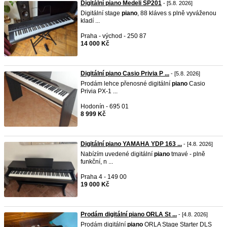
Digitální piano Medeli SP201
- [5.8. 2026]
Digitální stage
piano
, 88 kláves s plně vyváženou
kladí ...
Praha - východ - 250 87
14 000 Kč
Digitální piano Casio Privia P ...
- [5.8. 2026]
Prodám lehce přenosné digitální
piano
Casio
Privia PX-1 ...
Hodonín - 695 01
8 999 Kč
Digitální piano YAMAHA YDP 163 ...
- [4.8. 2026]
Nabízím uvedené digitální
piano
tmavé - plně
funkční, n ...
Praha 4 - 149 00
19 000 Kč
Prodám digitální piano ORLA St ...
- [4.8. 2026]
Prodám digitální
piano
ORLA Stage Starter DLS