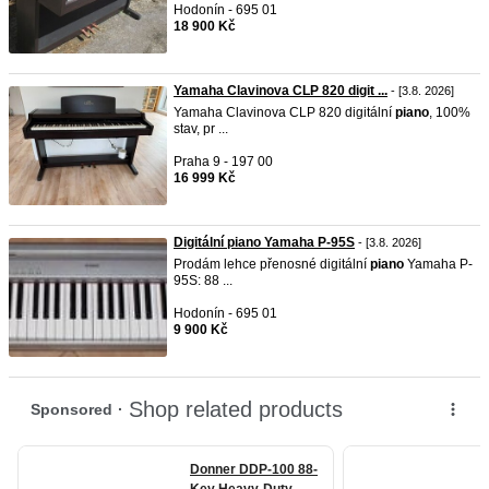
Hodonín - 695 01
18 900 Kč
Yamaha Clavinova CLP 820 digit ...
- [3.8. 2026]
Yamaha Clavinova CLP 820 digitální
piano
, 100%
stav, pr ...
Praha 9 - 197 00
16 999 Kč
Digitální piano Yamaha P-95S
- [3.8. 2026]
Prodám lehce přenosné digitální
piano
Yamaha P-
95S: 88 ...
Hodonín - 695 01
9 900 Kč