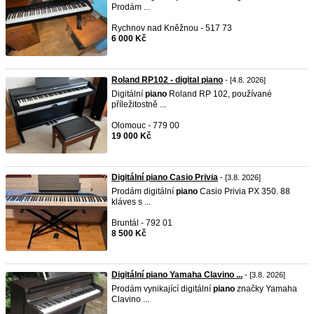
Prodám ...
Rychnov nad Kněžnou - 517 73
6 000 Kč
Roland RP102 - digital piano
- [4.8. 2026]
Digitální
piano
Roland RP 102, používané
příležitostně ...
Olomouc - 779 00
19 000 Kč
Digitální piano Casio Privia
- [3.8. 2026]
Prodám digitální
piano
Casio Privia PX 350. 88
kláves s ...
Bruntál - 792 01
8 500 Kč
Digitální piano Yamaha Clavino ...
- [3.8. 2026]
Prodám vynikající digitální
piano
značky Yamaha
Clavino ...