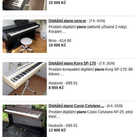
15 000 Kč
Digitální piano sencor
- [7.8. 2026]
Prodám digitální
piano
(aktivně užívané 2 roky).
Koupen ...
Brno - 614 00
10 000 Kč
Digitální piano Korg SP-170
- [7.8. 2026]
Prodám kompaktní digitální
piano
Korg SP-170: 88
kláves ...
Hodonín - 695 01
8 900 Kč
Digitální piano Casio Celviano ...
- [6.8. 2026]
Prodám digitální
piano
Casio Celviano AP-25: plný
klaví ...
Hodonín - 695 01
13 900 Kč