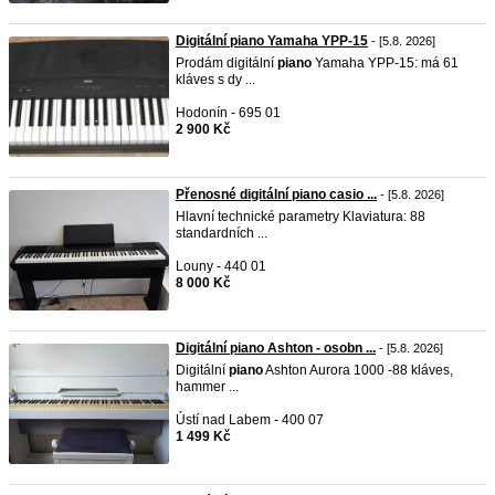
Digitální piano Yamaha YPP-15
- [5.8. 2026]
Prodám digitální
piano
Yamaha YPP-15: má 61
kláves s dy ...
Hodonín - 695 01
2 900 Kč
Přenosné digitální piano casio ...
- [5.8. 2026]
Hlavní technické parametry Klaviatura: 88
standardních ...
Louny - 440 01
8 000 Kč
Digitální piano Ashton - osobn ...
- [5.8. 2026]
Digitální
piano
Ashton Aurora 1000 -88 kláves,
hammer ...
Ústí nad Labem - 400 07
1 499 Kč