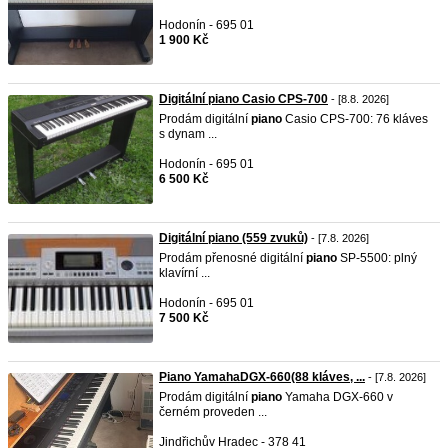
Hodonín - 695 01
1 900 Kč
Digitální piano Casio CPS-700
- [8.8. 2026]
Prodám digitální
piano
Casio CPS-700: 76 kláves
s dynam ...
Hodonín - 695 01
6 500 Kč
Digitální piano (559 zvuků)
- [7.8. 2026]
Prodám přenosné digitální
piano
SP-5500: plný
klavírní ...
Hodonín - 695 01
7 500 Kč
Piano YamahaDGX-660(88 kláves, ...
- [7.8. 2026]
Prodám digitální
piano
Yamaha DGX-660 v
černém proveden ...
Jindřichův Hradec - 378 41