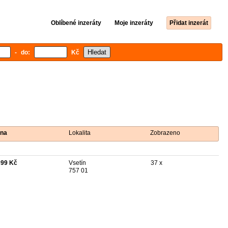
Oblíbené inzeráty
Moje inzeráty
Přidat inzerát
- do:
Kč
na
Lokalita
Zobrazeno
399 Kč
Vsetín
37 x
757 01