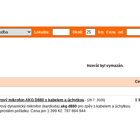
Lokalita:
Okolí:
km Cena od:
Inzerát byl vymazán.
Ce
vový mikrofon AKG D880 s kabelem a úchytkou
1 
- [28.7. 2026]
ový dynamický mikrofon (kardioda)
akg
d880
pro zpěv s kabelem a úchytkou.
prostém pořádku. Cena jen 1.399 Kč. 797 864 944