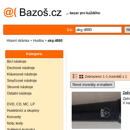
... bazar pro každého
Co:
Hlavní stránka
>
Hudba
>
akg d880
Kategorie
Bicí nástroje
Dechové nástroje
Klávesové nástroje
Zobrazeno 1-1 inzerátů z 1
Smyčcové nástroje
Nové inzeráty e-mailem
Strunné nástroje
Zpě
Ostatní nástroje
Zpěv
V na
DVD, CD, MC, LP
Hudebníci a skupiny
Koncerty
Noty, texty
Světelná technika