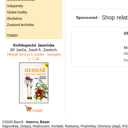
Vstupenky
Výuka hudby
Zkušebny
Zvuková technika
Ostatní
Knihkupectví Jasmínka
Jiří Janča, Josef A. Zentrich:
Herbář léčivých rostlin - komplet
1.-7.díl
koupit
©2026 Bazoš -
Inzerce, Bazar
Nápověda
,
Dotazy
,
Hodnocení
,
Kontakt
,
Reklama
,
Podmínky
,
Ochrana údajů
,
RS