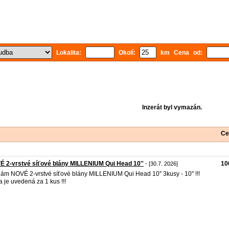
Lokalita:
Okolí:
km Cena od:
Inzerát byl vymazán.
Ce
 2-vrstvé síťové blány MILLENIUM Qui Head 10''
10
- [30.7. 2026]
ám NOVÉ 2-vrstvé síťové blány MILLENIUM Qui Head 10'' 3kusy - 10'' !!!
 je uvedená za 1 kus !!!