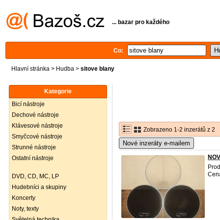
... bazar pro každého
Co:
Hlavní stránka
>
Hudba
>
sitove blany
Kategorie
Bicí nástroje
Dechové nástroje
Klávesové nástroje
Zobrazeno 1-2 inzerátů z 2
Smyčcové nástroje
Nové inzeráty e-mailem
Strunné nástroje
NOVÉ
Ostatní nástroje
Prod
Cena
DVD, CD, MC, LP
Hudebníci a skupiny
Koncerty
Noty, texty
Světelná technika