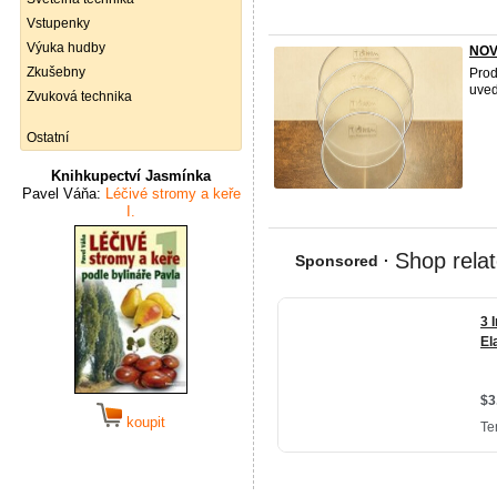
Vstupenky
Výuka hudby
NOVÉ
Zkušebny
Prod
uved
Zvuková technika
Ostatní
Knihkupectví Jasmínka
Pavel Váňa:
Léčivé stromy a keře
I.
koupit