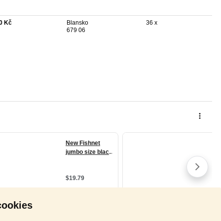
0 Kč
Blansko
36 x
679 06
cookies