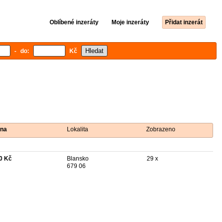
Oblíbené inzeráty
Moje inzeráty
Přidat inzerát
- do:
Kč
na
Lokalita
Zobrazeno
0 Kč
Blansko
29 x
679 06