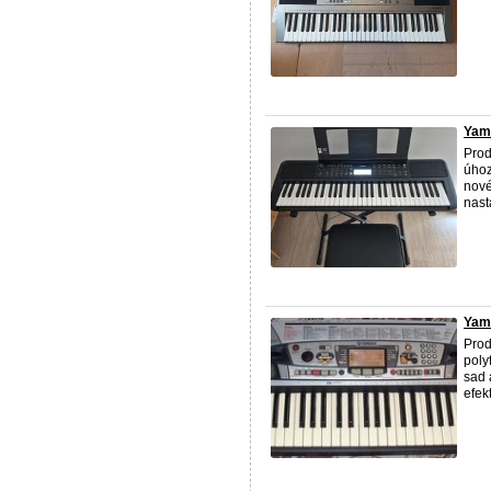
Yam
Prod
úhoz
nové
nasta
Yam
Pro
poly
sad 
efek