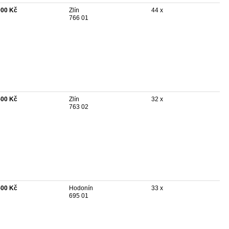
000 Kč
Zlín
44 x
766 01
500 Kč
Zlín
32 x
763 02
500 Kč
Hodonín
33 x
695 01