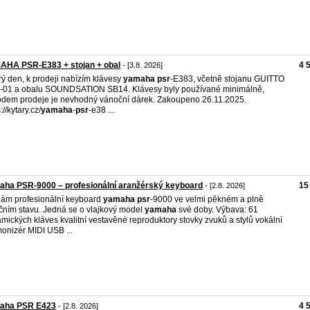
AHA PSR-E383 + stojan + obal
4 
- [3.8. 2026]
ý den, k prodeji nabízím klávesy
yamaha
psr
-E383, včetně stojanu GUITTO
01 a obalu SOUNDSATION SB14. Klávesy byly používané minimálně,
dem prodeje je nevhodný vánoční dárek. Zakoupeno 26.11.2025.
://kytary.cz/
yamaha
-
psr
-e38 ...
ha PSR-9000 – profesionální aranžérský keyboard
15
- [2.8. 2026]
ám profesionální keyboard
yamaha
psr
-9000 ve velmi pěkném a plně
čním stavu. Jedná se o vlajkový model
yamaha
své doby. Výbava: 61
mických kláves kvalitní vestavěné reproduktory stovky zvuků a stylů vokální
onizér MIDI USB ...
aha PSR E423
4 
- [2.8. 2026]