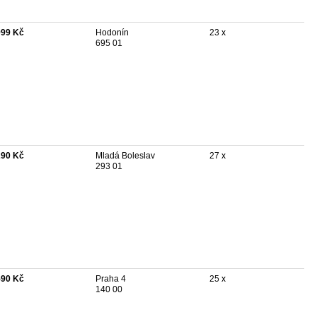
999 Kč
Hodonín
23 x
695 01
290 Kč
Mladá Boleslav
27 x
293 01
590 Kč
Praha 4
25 x
140 00