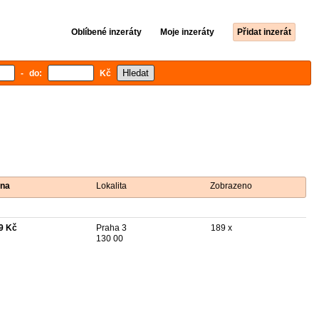
Oblíbené inzeráty
Moje inzeráty
Přidat inzerát
- do:
Kč
na
Lokalita
Zobrazeno
9 Kč
Praha 3
189 x
130 00