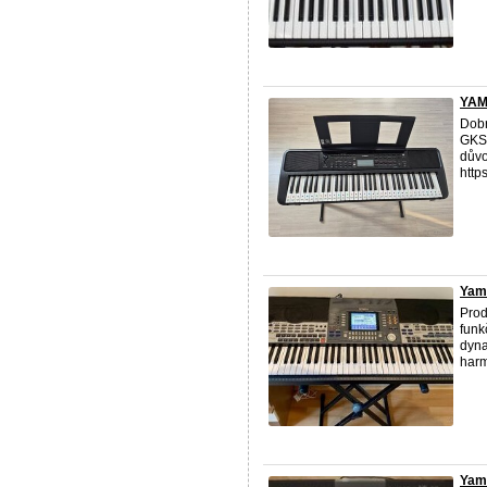
YAM
Dobr
GKS-
důvo
https
Yama
Prod
funk
dyna
harm
Yam