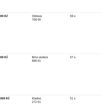
900 Kč
Ostrava
69 x
708 00
000 Kč
Brno venkov
57 x
666 01
 000 Kč
Kladno
51 x
272 01