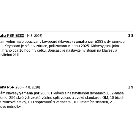
aha PSR E383
3 
- [4.8. 2026]
ám velmi málo používaný keyboard (klávesy)
yamaha
psr
E383 s dynamikou
u. Keyboard je stále v záruce, pořizováno v lednu 2025. Klávesy jsou jako
, hráno cca 10 hodin v celku. Součástí je nastavitelný stojan na klávesy a
vitelná židl ...
aha PSR 280
2 
- [4.8. 2026]
dám klávesy
yamaha
psr
280: 61 kláves s nastavitelnou dynamikou, 32-hlasá
fonie, 256 skvělých zvuků včetně split voices a zvuků standardu GM, 10 bicích
a zvukové efekty, 100 doprovodů s variacemi, 100 interních skladeb, 2
tové jednotky ...