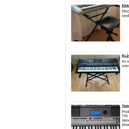
Elek
PROD
ceně
KLáv
Po m
ochr
Yam
Pro
755 
stan
(dual