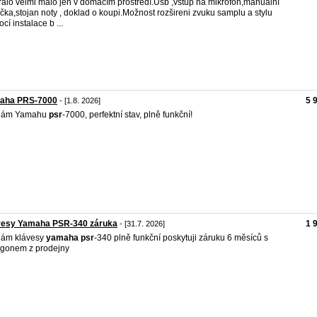
ralo velmi málo jen v domácím prostředí.Usb ,vstup na mikrofon,manualní
učka,stojan noty , doklad o koupi.Možnost rozšireni zvuku samplu a stylu
cí instalace b ...
aha PRS-7000
5 
- [1.8. 2026]
dám Yamahu
psr
-7000, perfektní stav, plně funkční!
vesy Yamaha PSR-340 záruka
1 
- [31.7. 2026]
dám klávesy
yamaha
psr
-340 plně funkční poskytuji záruku 6 měsíců s
gonem z prodejny