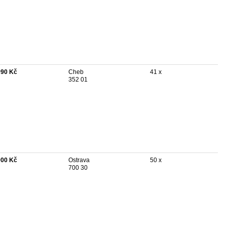
990 Kč
Cheb
41 x
352 01
900 Kč
Ostrava
50 x
700 30