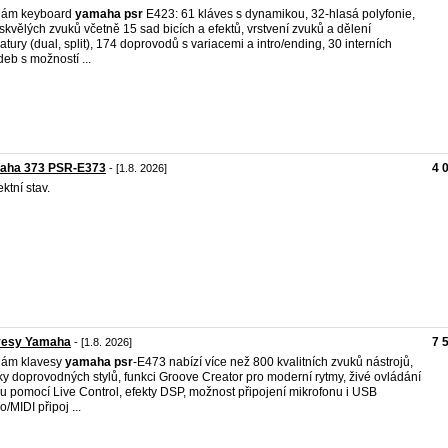
dám keyboard
yamaha
psr
E423: 61 kláves s dynamikou, 32-hlasá polyfonie,
skvělých zvuků včetně 15 sad bicích a efektů, vrstvení zvuků a dělení
iatury (dual, split), 174 doprovodů s variacemi a intro/ending, 30 interních
deb s možností ...
aha 373 PSR-E373
4 
- [1.8. 2026]
ktní stav.
vesy Yamaha
7 
- [1.8. 2026]
dám klavesy
yamaha
psr
-E473 nabízí více než 800 kvalitních zvuků nástrojů,
ky doprovodných stylů, funkci Groove Creator pro moderní rytmy, živé ovládání
u pomocí Live Control, efekty DSP, možnost připojení mikrofonu i USB
o/MIDI připoj ...