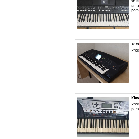
se h
přir
pomo
Yam
Pro
Klá
Pro
para