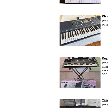
Klá
Prod
Posl
Key
Prod
adap
stoj
se o
Yam
Prod