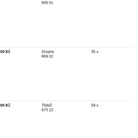
695 01
000 Kč
Znojmo
35 x
669 02
500 Kč
Třebíč
59 x
675 22