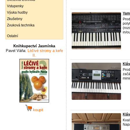
Vstupenky
Výuka hudby
Yam
Zkušebny
Pro
poly
Zvuková technika
(roz
in/ou
Ostatní
Knihkupectví Jasmínka
Pavel Váňa:
Léčivé stromy a keře
II.
Klá
Prod
začá
mini
koupit
Klá
Kval
Napá