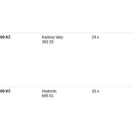
800 Kč
Karlovy Vary
24 x
362 25
900 Kč
Hodonín
33 x
695 01