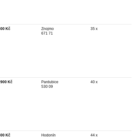
500 Kč
Znojmo
35 x
671 71
 900 Kč
Pardubice
40 x
530 09
500 Kč
Hodonín
44 x