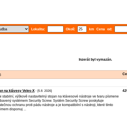
Lokalita:
Okolí:
km Cena od:
Inzerát byl vymazán.
Ce
6
an na klávesy Veles-X
42
- [5.8. 2026]
i stabilní, výškově nastavitelný stojan na klávesové nástroje ve tvaru písmene
ybavený systémem Security Screw. Systém Security Screw poskytuje
tečnou ochranu proti pádu nástroje a je kompatibilní s nástroji, které tímto
émem disponuj ...