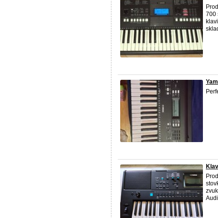
Pro
700 
klav
skla
Yam
Perfe
Kla
Pro
stov
zvuk
Audi