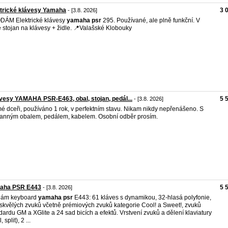
trické klávesy Yamaha
3 
- [3.8. 2026]
ÁM Elektrické klávesy
yamaha
psr
295. Používané, ale plně funkční. V
 stojan na klávesy + židle. 📍Valašské Klobouky
esy YAMAHA PSR-E463, obal, stojan, pedál...
5 
- [3.8. 2026]
é dceři, používáno 1 rok, v perfektním stavu. Nikam nikdy nepřenášeno. S
anným obalem, pedálem, kabelem. Osobní odběr prosím.
aha PSR E443
5 
- [3.8. 2026]
dám keyboard
yamaha
psr
E443: 61 kláves s dynamikou, 32-hlasá polyfonie,
skvělých zvuků včetně prémiových zvuků kategorie Cool! a Sweet!, zvuků
dardu GM a XGlite a 24 sad bicích a efektů. Vrstvení zvuků a dělení klaviatury
, split), 2 ...