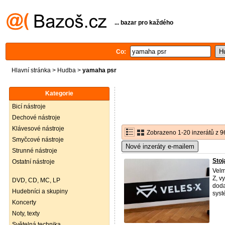
... bazar pro každého
Co:
Hlavní stránka
>
Hudba
>
yamaha psr
Kategorie
Bicí nástroje
Dechové nástroje
Klávesové nástroje
Zobrazeno 1-20 inzerátů z 9
Smyčcové nástroje
Nové inzeráty e-mailem
Strunné nástroje
Stoj
Ostatní nástroje
Velm
Z, v
DVD, CD, MC, LP
doda
Hudebníci a skupiny
syst
Koncerty
Noty, texty
Světelná technika