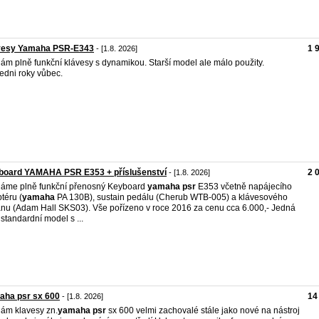
vesy Yamaha PSR-E343
1 
- [1.8. 2026]
ám plně funkční klávesy s dynamikou. Starší model ale málo použity.
edni roky vůbec.
board YAMAHA PSR E353 + příslušenství
2 
- [1.8. 2026]
áme plně funkční přenosný Keyboard
yamaha
psr
E353 včetně napájecího
téru (
yamaha
PA 130B), sustain pedálu (Cherub WTB-005) a klávesového
anu (Adam Hall SKS03). Vše pořízeno v roce 2016 za cenu cca 6.000,- Jedná
 standardní model s ...
aha psr sx 600
14
- [1.8. 2026]
ám klavesy zn.
yamaha
psr
sx 600 velmi zachovalé stále jako nové na nástroj