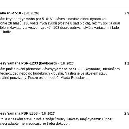
aha PSR 510
2 
- [5.8. 2026]
dám keyboard
yamaha
psr
510: 61 kláves s nastavitelnou dynamikou,
fonie 28 hlasů, 136 volitelných zvuků (včetně 8 sad bicích), režimy split a dual
dělení klaviatury a vrstvení zvuků), 103 doprovodných stylů s variacemi i fade
t, indiv ...
vesy Yamaha PSR-E233 (keyboard)
1 
- [5.8. 2026]
ám plně funkční přenosné klávesy
yamaha
psr
-E233 (keyboard). Ideální pro
tečníky, děti nebo do hudebních kroužků. Nástroj je ve skvělém stavu,
málně používaný. Pouze osobní odběr Mladá Boleslav. ...
vesy Yamaha PSR E353
2 
- [5.8. 2026]
itní a v hezkém stavu. Skvěle znějící zvuky. Klávesy mají dynamiku úhozu
jecí adaptér není součástí, je třeba dokoupit.