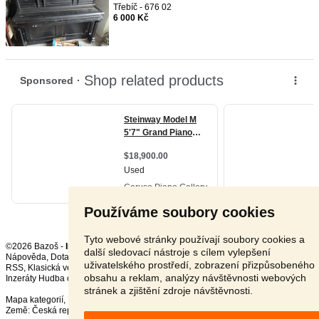
Třebíč - 676 02
6 000 Kč
Používáme soubory cookies
Tyto webové stránky používají soubory cookies a
©2026 Bazoš -
Inzerce, Bazar
další sledovací nástroje s cílem vylepšení
Nápověda
,
Dotazy
,
Hodnocení
,
Kontakt
,
Reklama
,
Podmínky
,
Ochrana údajů
,
uživatelského prostředí, zobrazení přizpůsobeného
RSS
,
obsahu a reklam, analýzy návštěvnosti webových
Inzeráty Hudba celkem:
18901
, za 24 hodin:
621
stránek a zjištění zdroje návštěvnosti.
Mapa kategorií
,
Nejvyhledávanější výrazy
Země:
Česká republika
,
Slovensko
,
Polsko
,
Rakousko