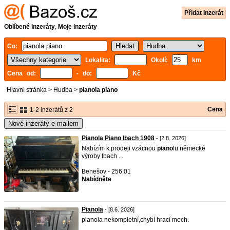
Přidat inzerát
Oblíbené inzeráty
,
Moje inzeráty
Co:
Lokalita:
Okolí:
km
Cena od:
- do:
Kč
Hlavní stránka
>
Hudba
>
pianola piano
Cena
1-2 inzerátů z 2
Nové inzeráty e-mailem
Pianola Piano Ibach 1908
- [2.8. 2026]
Nabízím k prodeji vzácnou
piano
lu německé
výroby Ibach ...
Benešov - 256 01
Nabídněte
Pianola
- [8.6. 2026]
pianola nekompletní,chybí hrací mech.