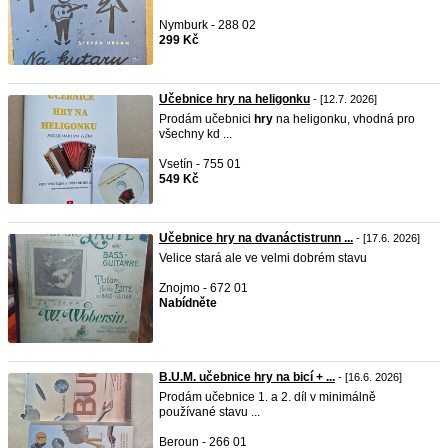
Nymburk - 288 02
299 Kč
Učebnice hry na heligonku
- [12.7. 2026]
Prodám učebnici
hry
na heligonku, vhodná pro
všechny kd ...
Vsetín - 755 01
549 Kč
Učebnice hry na dvanáctistrunn ...
- [17.6. 2026]
Velice stará ale ve velmi dobrém stavu
Znojmo - 672 01
Nabídněte
B.U.M. učebnice hry na bicí + ...
- [16.6. 2026]
Prodám učebnice 1. a 2. díl v minimálně
používané stavu ...
Beroun - 266 01