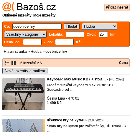
Přidat inzerát
Oblíbené inzeráty
,
Moje inzeráty
Co:
Lokalita:
Okolí:
km
Cena od:
- do:
Kč
Hlavní stránka
>
Hudba
>
ucebnice hry
Cena
1-6 inzerátů z 6
Nové inzeráty e-mailem
Keyboard Max Music KB7 + stoja ...
- [4.8. 2026]
Prodám funkční keyboard Max Music KB7.
Součástí prod ...
Česká Lípa - 470 01
1 490 Kč
učebnice hry na kytaru
- [2.8. 2026]
Škola
hry
na kytaru pro začátečníky, Jiří Jirmal - R
...