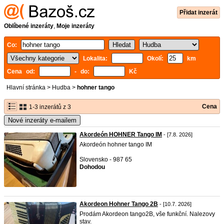
Přidat inzerát
Oblíbené inzeráty
,
Moje inzeráty
Co:
Lokalita:
Okolí:
km
Cena od:
- do:
Kč
Hlavní stránka
>
Hudba
>
hohner tango
Cena
1-3 inzerátů z 3
Nové inzeráty e-mailem
Akordeón HOHNER Tango IM
- [7.8. 2026]
Akordeón hohner tango IM
Slovensko - 987 65
Dohodou
Akordeon Hohner Tango 2B
- [10.7. 2026]
Prodám Akordeon tango2B, vše funkční. Nalezovy
stav.