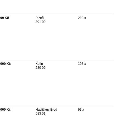
499 Kč
Plzeň
210 x
301 00
 000 Kč
Kolín
198 x
280 02
 000 Kč
Havlíčkův Brod
93 x
583 01