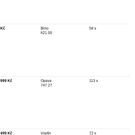
 Kč
Brno
58 x
621 00
 999 Kč
Opava
113 x
747 27
 499 Kč
Vsetín
72 x