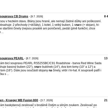
í souprava CB Drums
8 
- [9.7. 2026]
 jsou v hezkém stavu. Blány jsou hrané, ale nemají žádné důlky ani poškození.
obsahuje: 2 přechody (+držáky), 1 kotel, 1 velký buben, 1 s
na
re (+ stojan), hi-
se staršími činely (nejsou prasklé ani poničené), pedál (plně funkční, chce
...
í souprava PEARL
13
- [8.7. 2026]
dám bicí soupravu PEARL RS525SBC/C91 Roadshow - barva Red Wine Sada
huje basový buben (22“), s
na
re bubínek (14“), dva tom tomy (10“ a 12“) a
r tom (16“). Dále jsou součástí stojany
na
činely, virbl i hi-hat. K soupravě patří i
čka s ...
ien - Krueger MB Fusion 800
21
- [3.7. 2026]
ám baskytarový zesilovač s brutálně čistým a silným zvukem. Zesilovač po