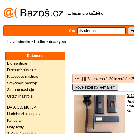
... bazar pro každého
Co:
Hlavní stránka
>
Hudba
>
drzaky na
Kategorie
Bicí nástroje
Dechové nástroje
Klávesové nástroje
Zobrazeno 1-20 inzerátů z 2
Smyčcové nástroje
Nové inzeráty e-mailem
Strunné nástroje
Držá
Ostatní nástroje
Pro
prob
DVD, CD, MC, LP
Kč
Hudebníci a skupiny
Koncerty
Noty, texty
Světelná technika