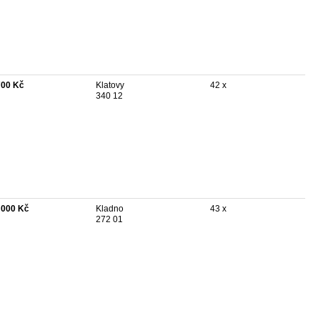
700 Kč
Klatovy
42 x
340 12
 000 Kč
Kladno
43 x
272 01