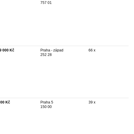
757 01
9 000 Kč
Praha - západ
66 x
252 28
000 Kč
Praha 5
39 x
150 00