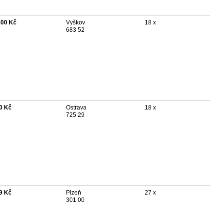
600 Kč
Vyškov
18 x
683 52
0 Kč
Ostrava
18 x
725 29
9 Kč
Plzeň
27 x
301 00