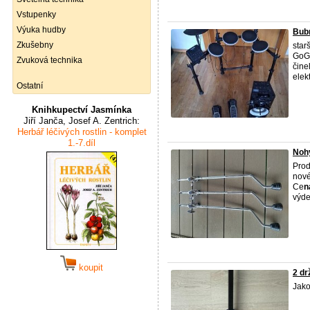
Vstupenky
Výuka hudby
Bubn
Zkušebny
star
GoG
Zvuková technika
čine
elekt
Ostatní
Knihkupectví Jasmínka
Jiří Janča, Josef A. Zentrich:
Herbář léčivých rostlin - komplet
1.-7.díl
Nohy
Prod
nové
Ce
n
výdej
koupit
2 dr
Jako