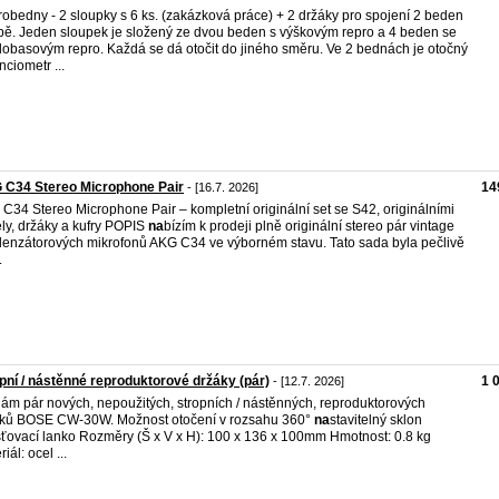
obedny - 2 sloupky s 6 ks. (zakázková práce) + 2 držáky pro spojení 2 beden
bě. Jeden sloupek je složený ze dvou beden s výškovým repro a 4 beden se
dobasovým repro. Každá se dá otočit do jiného směru. Ve 2 bednách je otočný
nciometr ...
 C34 Stereo Microphone Pair
14
- [16.7. 2026]
C34 Stereo Microphone Pair – kompletní originální set se S42, originálními
ly, držáky a kufry POPIS
na
bízím k prodeji plně originální stereo pár vintage
enzátorových mikrofonů AKG C34 ve výborném stavu. Tato sada byla pečlivě
.
pní / nástěnné reproduktorové držáky (pár)
1 
- [12.7. 2026]
ám pár nových, nepoužitých, stropních / nástěnných, reproduktorových
ků BOSE CW-30W. Možnost otočení v rozsahu 360°
na
stavitelný sklon
šťovací lanko Rozměry (Š x V x H): 100 x 136 x 100mm Hmotnost: 0.8 kg
iál: ocel ...