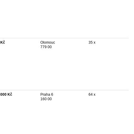
 Kč
Olomouc
35 x
779 00
 000 Kč
Praha 6
64 x
160 00