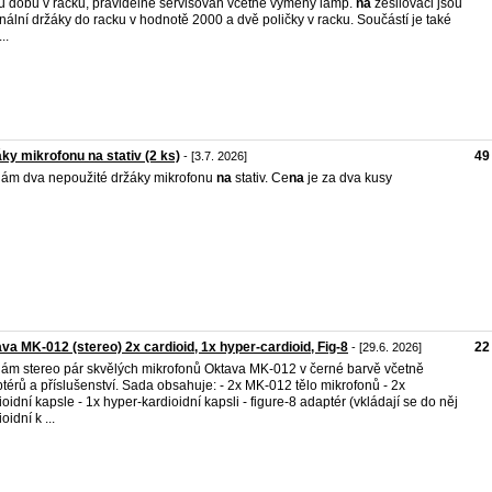
u dobu v racku, pravidelně servisován včetně výměny lamp.
na
zesilovači jsou
inální držáky do racku v hodnotě 2000 a dvě poličky v racku. Součástí je také
..
ky mikrofonu na stativ (2 ks)
49
- [3.7. 2026]
ám dva nepoužité držáky mikrofonu
na
stativ. Ce
na
je za dva kusy
va MK-012 (stereo) 2x cardioid, 1x hyper-cardioid, Fig-8
22
- [29.6. 2026]
ám stereo pár skvělých mikrofonů Oktava MK-012 v černé barvě včetně
térů a příslušenství. Sada obsahuje: - 2x MK-012 tělo mikrofonů - 2x
ioidní kapsle - 1x hyper-kardioidní kapsli - figure-8 adaptér (vkládají se do něj
oidní k ...