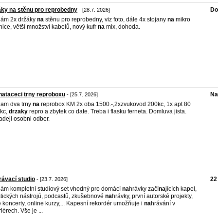
ky na stěnu pro reprobedny
Do
- [28.7. 2026]
dám 2x držáky
na
stěnu pro reprobedny, viz foto, dále 4x stojany
na
mikro
nice, větší množství kabelů, nový kufr
na
mix, dohoda.
ataceci trny reproboxu
Na
- [25.7. 2026]
am dva trny
na
reprobox KM 2x oba 1500.-,2xzvukovod 200kc, 1x apt 80
kc,
drzaky
repro a zbytek co date. Treba i flasku ferneta. Domluva jista.
adeji osobni odber.
ávací studio
22
- [23.7. 2026]
ám kompletní studiový set vhodný pro domácí
na
hrávky začí
na
jících kapel,
tických nástrojů, podcastů, zkušebnové
na
hrávky, první autorské projekty,
 koncerty, online kurzy,... Kapesní rekordér umožňuje i
na
hrávání v
iérech. Vše je ...