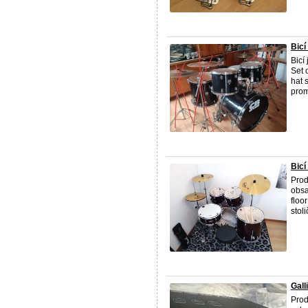
Bic
Bicí
Set 
hat 
prom 
Bic
Pro
obsa
floo
stoli
Gall
Prod