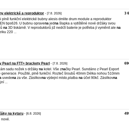
y elektrické a reproduktor
3 
- [7.8. 2026]
ši plně funkční elektrické bubny alesis dmlite drum module a reproduktor
EN bps626. U bubnu oprave
na
jed
na
šlapka a vytištěné nové držáky svou
lů
na
3D tiskárně. V reproduktorů již nedrží baterie je potřeba jí vyměnit ale
na
riku 220 ...
 Pearl na FTT+ brackety Pearl
69
- [7.8. 2026]
ám sadu nožek s držáky
na
kotel. Vše z
na
čky Pearl. Sundáno z Pearl Export
 generace. Použité, plně funkční. Rozteč šroubů 40mm Délka nohou 510mm
a
uvede
na
za vše. Zásilkov
na
výdejní místo,platba
na
účet 90kč. Zásilkov
na
ní ...
žáky na kytaru
49
- [6.8. 2026]
 nové.