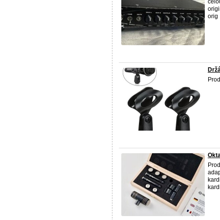
celo
orig
orig .
Držá
Prod
Okta
Prod
adap
kard
kardi