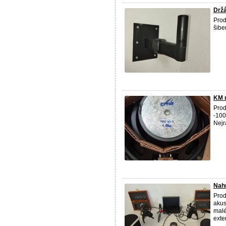
Držá
Pro
šibe
KM n
Prod
-100
Nejr
Nahr
Prod
akus
malé
exter