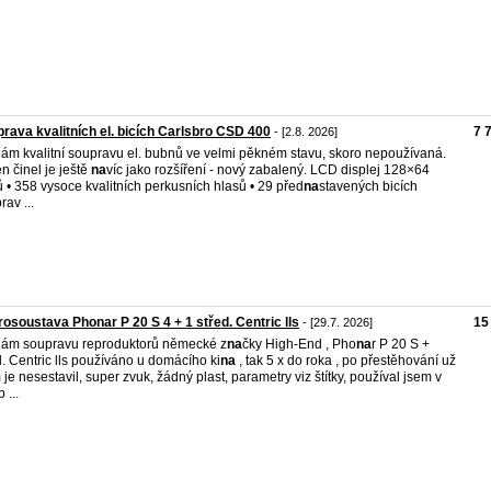
rava kvalitních el. bicích Carlsbro CSD 400
7 
- [2.8. 2026]
ám kvalitní soupravu el. bubnů ve velmi pěkném stavu, skoro nepoužívaná.
n činel je ještě
na
víc jako rozšíření - nový zabalený. LCD displej 128×64
 • 358 vysoce kvalitních perkusních hlasů • 29 před
na
stavených bicích
rav ...
osoustava Phonar P 20 S 4 + 1 střed. Centric lls
15
- [29.7. 2026]
ám soupravu reproduktorů německé z
na
čky High-End , Pho
na
r P 20 S +
d. Centric lls používáno u domácího ki
na
, tak 5 x do roka , po přestěhování už
 je nesestavil, super zvuk, žádný plast, parametry viz štítky, používal jsem v
 ...