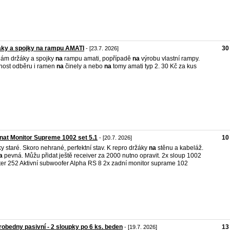
áky a spojky na rampu AMATI
30
- [23.7. 2026]
ám držáky a spojky
na
rampu amati, popřípadě
na
výrobu vlastní rampy.
ost odběru i ramen
na
činely a nebo
na
tomy amati typ 2. 30 Kč za kus
at Monitor Supreme 1002 set 5.1
10
- [20.7. 2026]
ky staré. Skoro nehrané, perfektní stav. K repro držáky
na
stěnu a kabeláž.
a
pevná. Můžu přidat ještě receiver za 2000 nutno opravit. 2x sloup 1002
er 252 Aktivní subwoofer Alpha RS 8 2x zadní monitor suprame 102
obedny pasivní - 2 sloupky po 6 ks. beden
13
- [19.7. 2026]