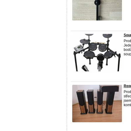
Soup
Prod
Jede
bodů
soup
Repr
Prod
stře
jsem
komb