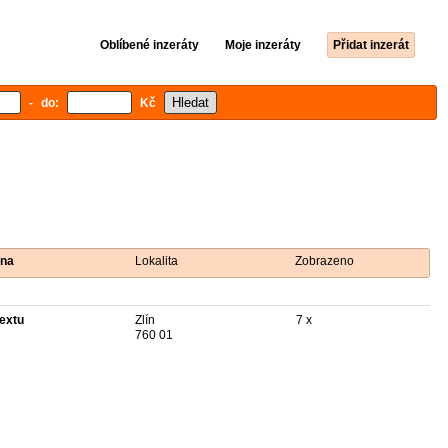
Oblíbené inzeráty
Moje inzeráty
Přidat inzerát
- do:
Kč
na
Lokalita
Zobrazeno
textu
Zlín
7 x
760 01