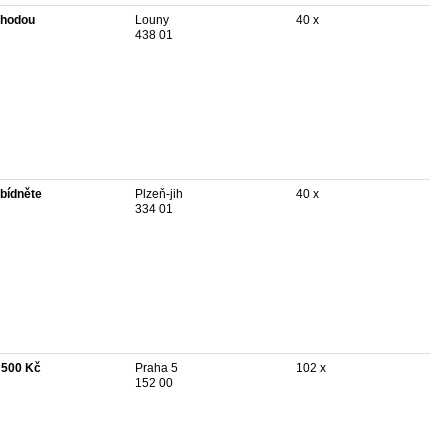
hodou
Louny
40 x
438 01
bídněte
Plzeň-jih
40 x
334 01
 500 Kč
Praha 5
102 x
152 00