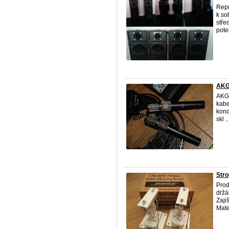
Repr
k so
stře
pote
AKG
AKG 
kabe
kond
skl ..
Stro
Prod
držá
Zaji
Mater