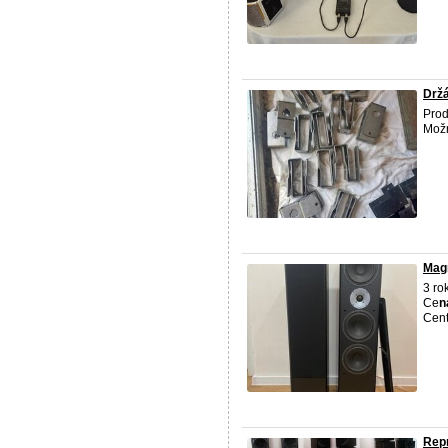
Drž
Prod
Možn
Magn
3 ro
Ce
n
Cent
Repr