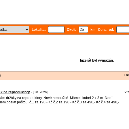
Lokalita:
Okolí:
km Cena od:
Inzerát byl vymazán.
Ce
5
k na reproduktory
V 
- [8.8. 2026]
dám držáky
na
reproduktory. Nové nepoužité. Máme i kabel 2 x 3 m. Není
lém poslat poštou. č.1 za 190,- Kč č.2 za 190,- Kč č.3 za 490,- Kč č.4 za 490,-