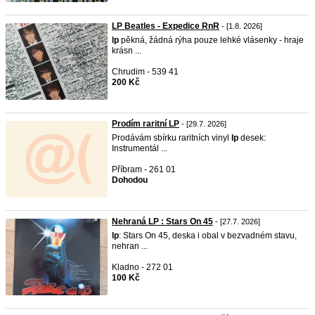
LP Beatles - Expedice RnR
- [1.8. 2026]
lp
pěkná, žádná rýha pouze lehké vlásenky - hraje
krásn ...
Chrudim - 539 41
200 Kč
Prodím raritní LP
- [29.7. 2026]
Prodávám sbírku raritních vinyl
lp
desek:
Instrumentál ...
Příbram - 261 01
Dohodou
Nehraná LP : Stars On 45
- [27.7. 2026]
lp
: Stars On 45, deska i obal v bezvadném stavu,
nehran ...
Kladno - 272 01
100 Kč