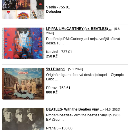
Vsetín - 755 01
Dohodou
LP PAUL McCARTNEY (ex-BEATLES) ...
- [5.8.
2026]
Prodám
lp
P.McCartney, asi nejslavnější sólová
deska Tu ...
Karviná - 737 01
250 Kč
5x LP kapel
- [5.8. 2026]
Originální gramofonová deska
lp
kapel: - Olympic:
Labo ...
Přerov - 753 61
800 Kč
BEATLES- With the Beatles viny ...
- [4.8. 2026]
Prodam
beatles
- With the
beatles
vinyl
lp
1963
EMI/Supr ...
Praha 5 - 150 00