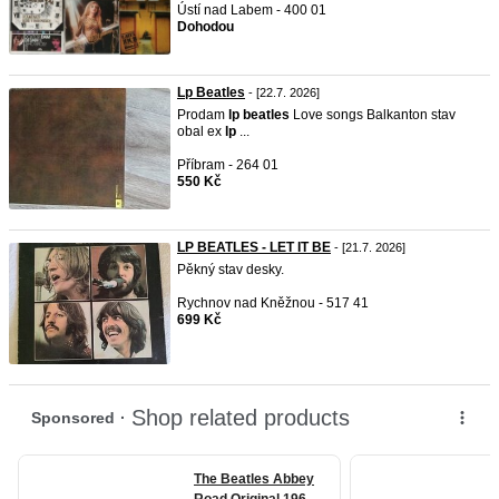
Ústí nad Labem - 400 01
Dohodou
Lp Beatles
- [22.7. 2026]
Prodam
lp
beatles
Love songs Balkanton stav
obal ex
lp
...
Příbram - 264 01
550 Kč
LP BEATLES - LET IT BE
- [21.7. 2026]
Pěkný stav desky.
Rychnov nad Kněžnou - 517 41
699 Kč