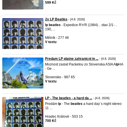
599 Kč
2x LP Beatles
- [4.8. 2026]
lp
beatles
- Expedice R'n'R (1984) .. stav 2/1- ..
190, ...
Mělník - 277 46
V textu
Predam LP platne zahranicni in ...
- [4.8. 2026]
Moznost zaslat Packetou zo Slovenska ASIA A
lp
HA
- Ge ...
Slovensko - 987 65
V textu
LP - The beatles - a hard da ...
- [4.8. 2026]
Prodám
lp
- The
beatles
a hard day´s night stereo
11 ...
Hradec Králové - 503 15
700 Kč