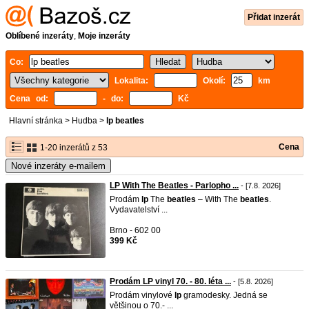
Přidat inzerát
Oblíbené inzeráty
,
Moje inzeráty
Co:
Lokalita:
Okolí:
km
Cena od:
- do:
Kč
Hlavní stránka
>
Hudba
>
lp beatles
Cena
1-20 inzerátů z 53
Nové inzeráty e-mailem
LP With The Beatles - Parlopho ...
- [7.8. 2026]
Prodám
lp
The
beatles
– With The
beatles
.
Vydavatelství ...
Brno - 602 00
399 Kč
Prodám LP vinyl 70. - 80. léta ...
- [5.8. 2026]
Prodám vinylové
lp
gramodesky. Jedná se
většinou o 70.- ...