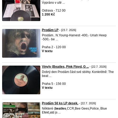
Vypráno v ultr ...
Ostrava - 712 00
1 200 Kč
Prodám LP
- [23.7. 2026]
Prodám.. N.Young-Harvest -400,- Uriah Heep
-500,- be ...
Praha 2 - 120 00
V textu
Vinyly (Beatles, Pink Floyd, G ...
- [22.7. 2026]
Dobrý den Prodám část své sbírky. Konkrétně: The
beat ...
Praha 5 - 156 00
V textu
Prodám 50 ks LP desek.
- [22.7. 2026]
Některé (
beatles
,CCR,Bee Gees,Police, Blue
Efekt,atd js ...