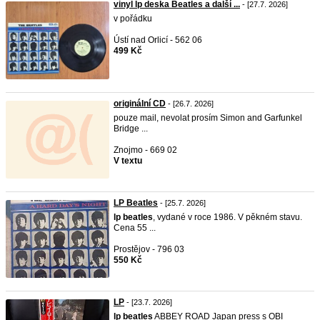
vinyl lp deska Beatles a další ...
- [27.7. 2026]
v pořádku
Ústí nad Orlicí - 562 06
499 Kč
originální CD
- [26.7. 2026]
pouze mail, nevolat prosím Simon and Garfunkel
Bridge ...
Znojmo - 669 02
V textu
LP Beatles
- [25.7. 2026]
lp
beatles
, vydané v roce 1986. V pěkném stavu.
Cena 55 ...
Prostějov - 796 03
550 Kč
LP
- [23.7. 2026]
lp
beatles
ABBEY ROAD Japan press s OBI