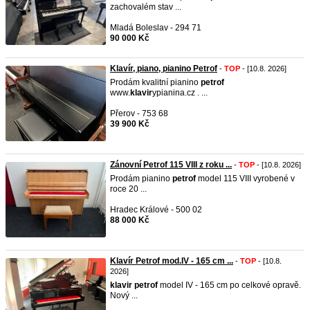
zachovalém stav ...
Mladá Boleslav - 294 71
90 000 Kč
Klavír, piano, pianino Petrof
-
TOP
- [10.8. 2026]
Prodám kvalitní pianino
petrof
www.
klavir
ypianina.cz . ...
Přerov - 753 68
39 900 Kč
Zánovní Petrof 115 VIII z roku ...
-
TOP
- [10.8. 2026]
Prodám pianino
petrof
model 115 VIII vyrobené v
roce 20 ...
Hradec Králové - 500 02
88 000 Kč
Klavír Petrof mod.IV - 165 cm ...
-
TOP
- [10.8.
2026]
klavir
petrof
model IV - 165 cm po celkové opravě.
Nový ...