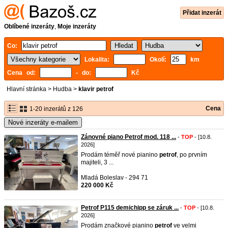
Přidat inzerát
Oblíbené inzeráty
,
Moje inzeráty
Co:
Lokalita:
Okolí:
km
Cena od:
- do:
Kč
Hlavní stránka
>
Hudba
>
klavir petrof
Cena
1-20 inzerátů z 126
Nové inzeráty e-mailem
Zánovné piano Petrof mod. 118 ...
-
TOP
- [10.8.
2026]
Prodám téměř nové pianino
petrof
, po prvním
majiteli, 3 ...
Mladá Boleslav - 294 71
220 000 Kč
Petrof P115 demichipp se záruk ...
-
TOP
- [10.8.
2026]
Prodám značkové pianino
petrof
ve velmi