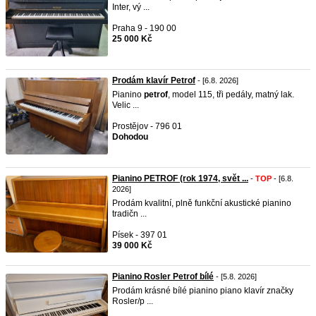
Inter, vý ...
Praha 9 - 190 00
25 000 Kč
Prodám klavír Petrof
- [6.8. 2026]
Pianino
petrof
, model 115, tři pedály, matný lak.
Velic ...
Prostějov - 796 01
Dohodou
Pianino PETROF (rok 1974, svět ...
-
TOP
- [6.8.
2026]
Prodám kvalitní, plně funkční akustické pianino
tradičn ...
Písek - 397 01
39 000 Kč
Pianino Rosler Petrof bílé
- [5.8. 2026]
Prodám krásné bílé pianino piano klavír značky
Rosler/p ...