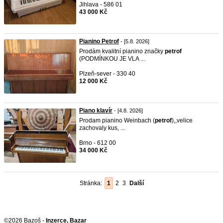
Jihlava - 586 01
43 000 Kč
Pianino Petrof
- [5.8. 2026]
Prodám kvalitní pianino značky
petrof
(PODMÍNKOU JE VLA ...
Plzeň-sever - 330 40
12 000 Kč
Piano klavír
- [4.8. 2026]
Prodam pianino Weinbach (
petrof
),,velice
zachovaly kus, ...
Brno - 612 00
34 000 Kč
Stránka:
1
2
3
Další
©2026 Bazoš -
Inzerce, Bazar