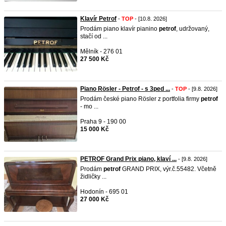
Klavír Petrof
-
TOP
- [10.8. 2026]
Prodám piano klavír pianino
petrof
, udržovaný,
stačí od ...
Mělník - 276 01
27 500 Kč
Piano Rösler - Petrof - s 3ped ...
-
TOP
- [9.8. 2026]
Prodám české piano Rösler z portfolia firmy
petrof
- mo ...
Praha 9 - 190 00
15 000 Kč
PETROF Grand Prix piano, klaví ...
- [9.8. 2026]
Prodám
petrof
GRAND PRIX, výr.č.55482. Včetně
židličky ...
Hodonín - 695 01
27 000 Kč