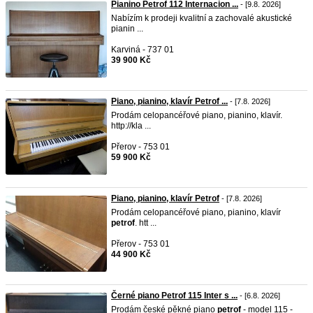
Pianino Petrof 112 Internacion ...
- [9.8. 2026]
Nabízím k prodeji kvalitní a zachovalé akustické
pianin ...
Karviná - 737 01
39 900 Kč
Piano, pianino, klavír Petrof ...
- [7.8. 2026]
Prodám celopancéřové piano, pianino, klavír.
http://kla ...
Přerov - 753 01
59 900 Kč
Piano, pianino, klavír Petrof
- [7.8. 2026]
Prodám celopancéřové piano, pianino, klavír
petrof
. htt ...
Přerov - 753 01
44 900 Kč
Černé piano Petrof 115 Inter s ...
- [6.8. 2026]
Prodám české pěkné piano
petrof
- model 115 -