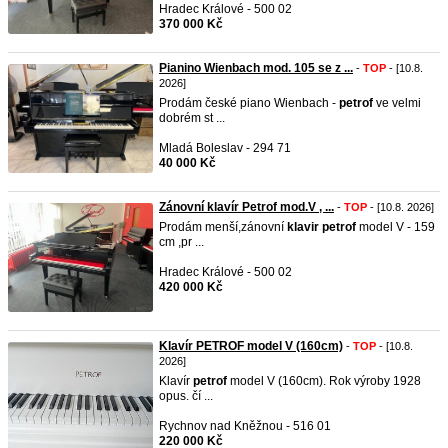
Hradec Králové - 500 02
370 000 Kč
Pianino Wienbach mod. 105 se z ...
-
TOP
- [10.8.
2026]
Prodám české piano Wienbach -
petrof
ve velmi
dobrém st ...
Mladá Boleslav - 294 71
40 000 Kč
Zánovní klavír Petrof mod.V , ...
-
TOP
- [10.8. 2026]
Prodám menší,zánovní
klavir
petrof
model V - 159
cm ,pr ...
Hradec Králové - 500 02
420 000 Kč
Klavír PETROF model V (160cm)
-
TOP
- [10.8.
2026]
Klavír
petrof
model V (160cm). Rok výroby 1928
opus. čí ...
Rychnov nad Kněžnou - 516 01
220 000 Kč