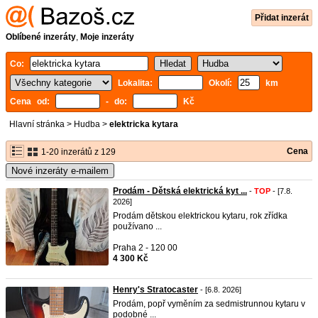
Přidat inzerát
Oblíbené inzeráty
,
Moje inzeráty
Co:
Lokalita:
Okolí:
km
Cena od:
- do:
Kč
Hlavní stránka
>
Hudba
>
elektricka kytara
Cena
1-20 inzerátů z 129
Nové inzeráty e-mailem
Prodám - Dětská elektrická kyt ...
-
TOP
- [7.8.
2026]
Prodám dětskou elektrickou kytaru, rok zřídka
používano ...
Praha 2 - 120 00
4 300 Kč
Henry's Stratocaster
- [6.8. 2026]
Prodám, popř vyměním za sedmistrunnou kytaru v
podobné ...