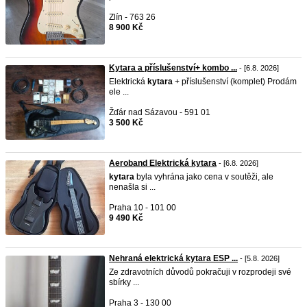
Zlín - 763 26
8 900 Kč
Kytara a příslušenství+ kombo ...
- [6.8. 2026]
Elektrická
kytara
+ příslušenství (komplet) Prodám
ele ...
Žďár nad Sázavou - 591 01
3 500 Kč
Aeroband Elektrická kytara
- [6.8. 2026]
kytara
byla vyhrána jako cena v soutěži, ale
nenašla si ...
Praha 10 - 101 00
9 490 Kč
Nehraná elektrická kytara ESP ...
- [5.8. 2026]
Ze zdravotních důvodů pokračuji v rozprodeji své
sbírky ...
Praha 3 - 130 00