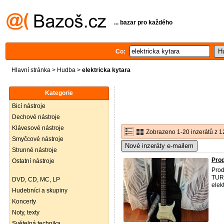
... bazar pro každého
Co:
Hlavní stránka
>
Hudba
>
elektricka kytara
Kategorie
Bicí nástroje
Dechové nástroje
Klávesové nástroje
Zobrazeno 1-20 inzerátů z 1
Smyčcové nástroje
Nové inzeráty e-mailem
Strunné nástroje
Prod
Ostatní nástroje
Prod
TURS
DVD, CD, MC, LP
elek
Hudebníci a skupiny
Koncerty
Noty, texty
Světelná technika