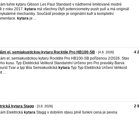
ám tuhle kytaru Gibson Les Paul Standard v nádherné limitované modré
ě z roku 2017.
kytara
má všechny čtyři potenciometry push pull a má originál
ykatelné mechaniky. Součástí prodeje je originální kufr a kompletní
umentace.
kytara
je ...
ám el, semiakustickou kytaru Rocktile Pro HB100-SB
4 
- [4.8. 2026]
ám el, semiakustickou kytaru Rocktile Pro HB100-SB pořízenou 2/2026. Stav
ho kusu. Typ Elektrická Velikost Standardní Určeno pro Pro praváky Barva
urst Tvar a typ těla Semiakustická
kytara
Typ Typ Elektrická Určení Velikost
 ...
trická kytara Stagg
2 
- [3.8. 2026]
ám Elektrická
kytara
Stagg v dobrém stavu plně funkni cena je pevna