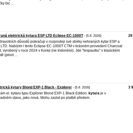
ky bic ...
aná elektrická kytara ESP LTD Eclipse EC-1000T
29
- [5.8. 2026]
dravotních důvodů pokračuji v rozprodeji své sbírky nehraných kytar ESP a
LTD. Nabízím i tento Eclipse EC-1000T CTM v krásném provedení Charcoal
t, vyrobený v roce 2024 v Koreji (ne Indonésii). Jde "lespaulku" v klasickém
ě (plnot ...
trická kytary Blond EXP-1 Black - Explorer
3 
- [5.8. 2026]
ám el. kytaru typu Explorer Blond EXP-1 Black Edition.
kytara
je v
adném stavu, jako nová. Mohu zaslat po platbě předem.