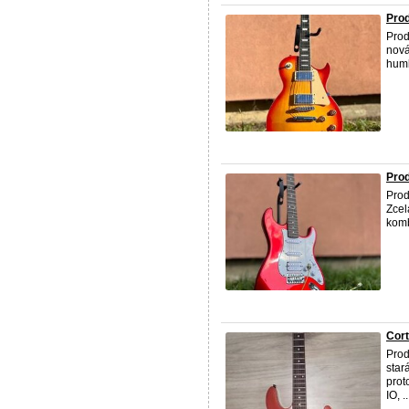
Prod
Prod
nová
humb
Prod
Prod
Zcel
komb
Cort
Prod
star
prot
IO, ..