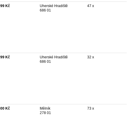
999 Kč
Uherské Hradiště
47 x
686 01
999 Kč
Uherské Hradiště
32 x
686 01
500 Kč
Mělník
73 x
278 01