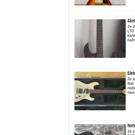
Záno
Ze z
LTD.
kart
naživ
Elek
Ze z
Ball
nejl
navr
Nehr
Ze z