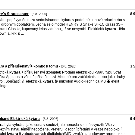
y's Stratocaster
8 
- [6.8. 2026]
ám, popř vyměním za sedmistrunnou kytaru v podobné cenové relaci nebo s
drobným doplatkem. Jedná se o model HENRY’S Snake ST-1C Grass 3S -
urst Classic, kupovaný letos v dubnu, již se nevyrábí. Elektrická
kytara
- tělo:
wnia, krk: p ...
ra a příslušenství+ kombo k tomu
3 
- [6.8. 2026]
trická
kytara
+ příslušenství (komplet) Prodám elektrickou kytaru typu Strat
čka Applause) včetně příslušenství. Vhodné pro začátečníka nebo jako druhý
roj. Součástí: 🎸 elektrická
kytara
🎤 mikrofon Audio-Technica MB 🎛️ efekt
inge ...
band Elektrická kytara
9 
- [6.8. 2026]
ra
byla vyhrána jako cena v soutěži, ale nenašla si u nás využití. Vše v
ektním stavu, téměř nedotčené. Preferuji osobní předání v Praze nebo okolí.
tální
kytara
9 zabudovaných digitálních/MIDI zvuků, zabudovaný reproduktor,