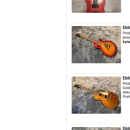
Elek
Prod
javo
kyta
Elek
Prod
Gold
dok
Pra
Elek