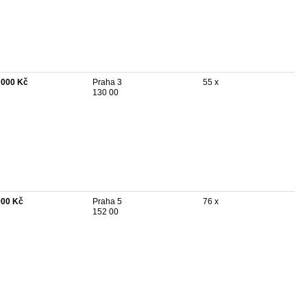
 000 Kč
Praha 3
55 x
130 00
900 Kč
Praha 5
76 x
152 00