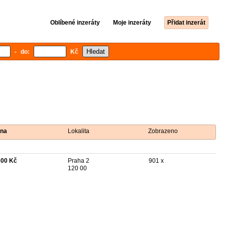
Oblíbené inzeráty
Moje inzeráty
Přidat inzerát
- do:
Kč
na
Lokalita
Zobrazeno
300 Kč
Praha 2
901 x
120 00