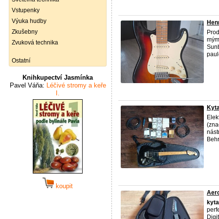
Vstupenky
Výuka hudby
Henr
Zkušebny
Prod
mým 
Zvuková technika
Sunb
paulo
Ostatní
Knihkupectví Jasmínka
Pavel Váňa:
Léčivé stromy a keře
I.
Kyta
Elek
(zna
nást
Behr
koupit
Aero
kyta
perf
Digi