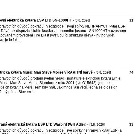
vní elektrická kytara ESP LTD SN-1000HT
31
- [3.8. 2026]
dravotních důvodů pokračuji v rozprodeji svojí sbírky NEHRANÝCH kytar ESP
 Dávám k dispozici i tuhle krásku z bahenního jasanu - SN1000HT v úžasném
áčovaném provedení Fire Blast (vystupující struktura dřeva - nutno vidět
o, je to fak ...
trická kytara Music Man Steve Morse v RARITNÍ barvě
74
- [3.8. 2026]
dravotních důvodů prodám (velmi nerad) signature elektrickou kytaru Ernie
 Music Man Steve Morse Standard z roku 2001 (s/n G15643), jednu z
epších kytar, na které jsem kdy hrál. Jak mnozí asi vědí, jedná se o design
žený přímo Stevem ...
aná elektrická kytara ESP LTD Warbird (Will Adler)
33
- [3.8. 2026]
dravotních důvodů pokračuji v rozprodeji své sbírky nehraných kytar ESP (a