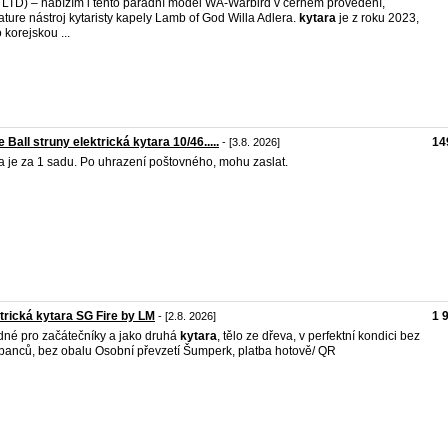
LTD) – nabízím i tento parádní model WA-Warbird v černém provedení,
ature nástroj kytaristy kapely Lamb of God Willa Adlera.
kytara
je z roku 2023,
 korejskou ...
e Ball struny elektrická kytara 10/46.....
14
- [3.8. 2026]
 je za 1 sadu. Po uhrazení poštovného, mohu zaslat.
trická kytara SG Fire by LM
1 
- [2.8. 2026]
né pro začátečníky a jako druhá
kytara
, tělo ze dřeva, v perfektní kondici bez
banců, bez obalu Osobní převzetí Šumperk, platba hotově/ QR