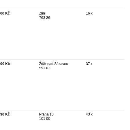
900 Kč
Zlín
16 x
763 26
500 Kč
Žďár nad Sázavou
37 x
591 01
490 Kč
Praha 10
43 x
101 00