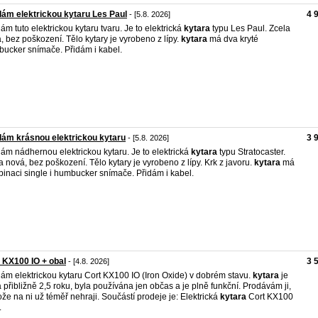
ám elektrickou kytaru Les Paul
4 
- [5.8. 2026]
ám tuto elektrickou kytaru tvaru. Je to elektrická
kytara
typu Les Paul. Zcela
, bez poškození. Tělo kytary je vyrobeno z lípy.
kytara
má dva kryté
ucker snímače. Přidám i kabel.
ám krásnou elektrickou kytaru
3 
- [5.8. 2026]
ám nádhernou elektrickou kytaru. Je to elektrická
kytara
typu Stratocaster.
a nová, bez poškození. Tělo kytary je vyrobeno z lípy. Krk z javoru.
kytara
má
inaci single i humbucker snímače. Přidám i kabel.
 KX100 IO + obal
3 
- [4.8. 2026]
ám elektrickou kytaru Cort KX100 IO (Iron Oxide) v dobrém stavu.
kytara
je
á přibližně 2,5 roku, byla používána jen občas a je plně funkční. Prodávám ji,
ože na ni už téměř nehraji. Součástí prodeje je: Elektrická
kytara
Cort KX100
.