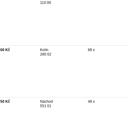
110 00
200 Kč
Kolín
68 x
280 02
950 Kč
Náchod
48 x
551 01