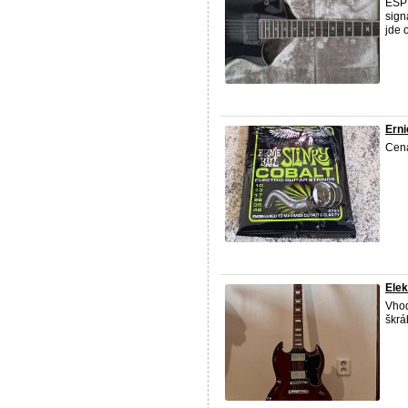
ESP 
sign
jde o
Erni
Cena
Elek
Vhod
škrá