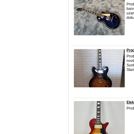
Prod
barv
uzam
dok
Prod
Prod
nové
Sunb
Stand
Elek
Prod