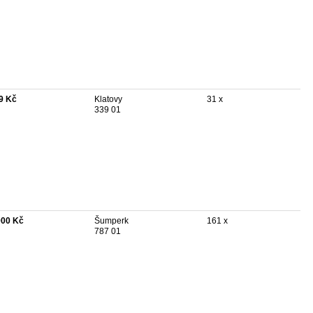
9 Kč
Klatovy
31 x
339 01
900 Kč
Šumperk
161 x
787 01