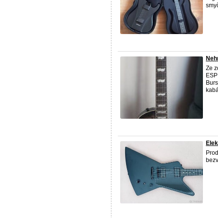
smyč
Nehr
Ze z
ESP 
Burs
kabát
Elek
Prod
bezv