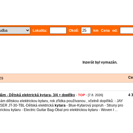
Lokalita:
Okolí:
km Cena od:
Inzerát byl vymazán.
Ce
29
ám - Dětská elektrická kytara- 3/4 + doplňky
4 
-
TOP
- [7.8. 2026]
ám dětskou elektrickou kytaru, rok zřídka používanou , včetně doplňků: - JAY
ER JT-30-TBL-Dětská elektrická
kytara
- Blue-Kytarový popruh - Struny pro
trickou kytaru - Electric Guitar Bag-Obal pro elektrickou kytaru - Woven I ...