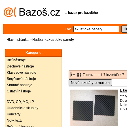
... bazar pro každého
Co:
Hlavní stránka
>
Hudba
>
akusticke panely
Kategorie
Bicí nástroje
Dechové nástroje
Klávesové nástroje
Zobrazeno 1-7 inzerátů z 7
Smyčcové nástroje
Nové inzeráty e-mailem
Strunné nástroje
USA
Ostatní nástroje
*** 
Dovo
DVD, CD, MC, LP
Nein
Hudebníci a skupiny
USBA
Koncerty
Noty, texty
Světelná technika