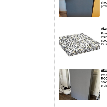
shop
prot
Akus
Poje
inte
spec
zvuk
Akus
Prod
ROC
shop
prot