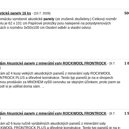
tické panely 16 ks
50
- [10.7. 2026]
omácku vyrobené akustické
panely
(ze zrušené zkušebny.) Celkový rozměr
lu je 62 x 101 cm Papírové proložky jsou nalepené na polystyrenových
ách o rozměru 3x50x100 cm Osobní odběr a vlastní odvoz.
dám Akustické panely z minerální vaty ROCKWOOL FRONTROCK
1 
- [9.7.
]
ám až 4 kusy velkých akustických panelů z minerální vaty ROCKWOOL
TROCK PLUS a dřevěné konstrukce. Tento typ panelů je na e-shopech
inou prodáván za MNOHEM vyšší cenovku se stejným účinkem, proto jsem se
odl si je udělat doma sám. ...
dám Akustické panely z minerální vaty ROCKWOOL FRONTROCK
1 
- [9.7.
]
ám až 6 kusy ručně vyráběných akustických panelů z minerální vaty
KWOOL FRONTROCK PLUS a dřevěné konstrukce. Tento typ panelů je na e-