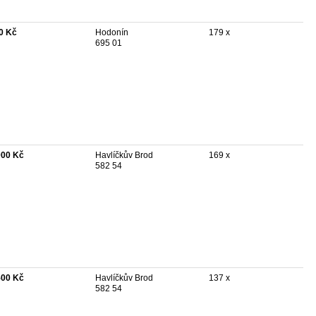
0 Kč
Hodonín
179 x
695 01
000 Kč
Havlíčkův Brod
169 x
582 54
500 Kč
Havlíčkův Brod
137 x
582 54