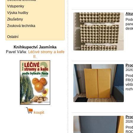
Vstupenky
Výuka hudby
Akus
Zkušebny
Pod
pane
Zvuková technika
desk
Ostatní
Knihkupectví Jasmínka
Pavel Váňa:
Léčivé stromy a keře
II.
Pro
2026
Prod
FRON
větš
rozh
koupit
Pro
2026
Prod
ROC