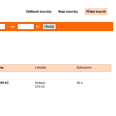
Oblíbené inzeráty
Moje inzeráty
Přidat inzerát
- do:
Kč
na
Lokalita
Zobrazeno
999 Kč
Svitavy
40 x
570 01