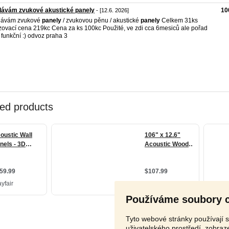
dávám zvukové akustické panely
10
- [12.6. 2026]
dávám zvukové
panely
/ zvukovou pěnu / akustické
panely
Celkem 31ks
zovací cena 219kc Cena za ks 100kc Použité, ve zdi cca 6mesiců ale pořad
 funkční :) odvoz praha 3
Používáme soubory 
Tyto webové stránky používají s
uživatelského prostředí, zobra