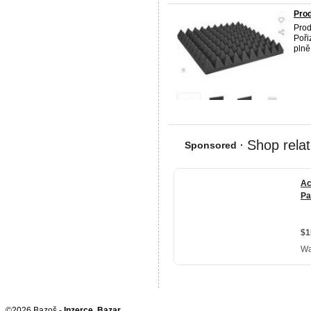
Pro
Pro
Poři
plně
©2026 Bazoš -
Inzerce, Bazar