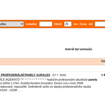
Lokalita:
Okolí:
km Cena od:
Inzerát byl vymazán.
Ce
 PROFESIONÁLNÍ PANELY AURALEX
1 
- [27.7. 2026]
VÍCE INZERÁTŮ *** * * * * * * * * * * * * Nabízím profesionální akustické
panely
.
z přímo z USA. Značka Auralex Acoustics. Dovoz cca v roce 2008.
stalované, nepoužité. Definitivně sešlo ze stavby profesionálního studia.
SS4 - VZOR ...