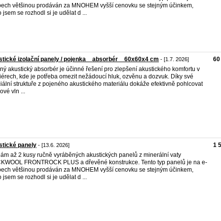
ech většinou prodáván za MNOHEM vyšší cenovku se stejným účinkem,
o jsem se rozhodl si je udělat d ...
tické izolační panely / pojenka _ absorbér _ 60x60x4 cm
60
- [1.7. 2026]
ný akustický absorbér je účinné řešení pro zlepšení akustického komfortu v
riérech, kde je potřeba omezit nežádoucí hluk, ozvěnu a dozvuk. Díky své
iální struktuře z pojeného akustického materiálu dokáže efektivně pohlcovat
ové vln ...
tické panely
1 
- [13.6. 2026]
ám až 2 kusy ručně vyráběných akustických panelů z minerální vaty
KWOOL FRONTROCK PLUS a dřevěné konstrukce. Tento typ panelů je na e-
ech většinou prodáván za MNOHEM vyšší cenovku se stejným účinkem,
o jsem se rozhodl si je udělat d ...