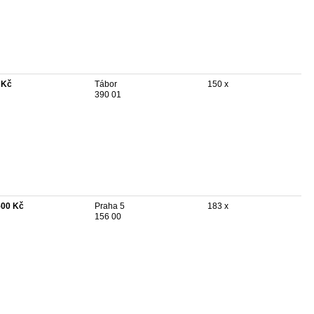
 Kč
Tábor
150 x
390 01
500 Kč
Praha 5
183 x
156 00