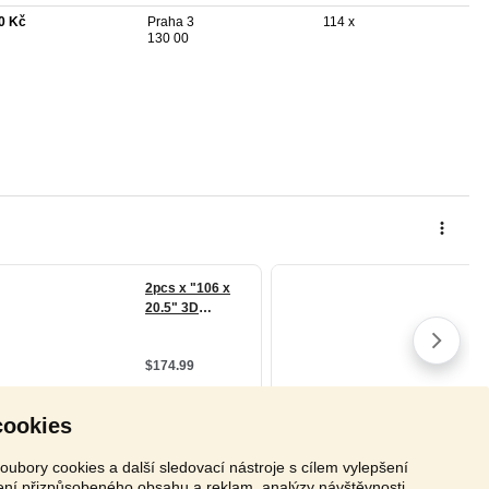
0 Kč
Praha 3
114 x
130 00
cookies
oubory cookies a další sledovací nástroje s cílem vylepšení
zení přizpůsobeného obsahu a reklam, analýzy návštěvnosti