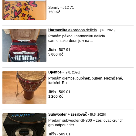
Semily - 512 71
350 Kč
Harmonika akordeon delicia
- [9.8. 2026]
Prodám pěknou harmoniku delicia
carmen.akordeon je v na ...
Jičín - 507 91
5 000 Kč
Djembe
- [9.8. 2026]
Prodám djembe, bubínek, buben. Nezničené,
funkční. Ro ...
Jičín - 509 01
1 200 Kč
Subwoofer + zesilovač
- [9.8. 2026]
Prodám subwoofer GP800 + zesilovač crunch
groundpounder ...
Jičín - 509 01