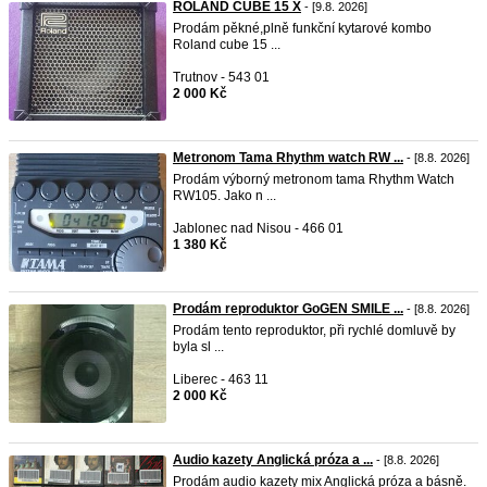
ROLAND CUBE 15 X
- [9.8. 2026]
Prodám pěkné,plně funkční kytarové kombo
Roland cube 15 ...
Trutnov - 543 01
2 000 Kč
Metronom Tama Rhythm watch RW ...
- [8.8. 2026]
Prodám výborný metronom tama Rhythm Watch
RW105. Jako n ...
Jablonec nad Nisou - 466 01
1 380 Kč
Prodám reproduktor GoGEN SMILE ...
- [8.8. 2026]
Prodám tento reproduktor, při rychlé domluvě by
byla sl ...
Liberec - 463 11
2 000 Kč
Audio kazety Anglická próza a ...
- [8.8. 2026]
Prodám audio kazety mix Anglická próza a básně.