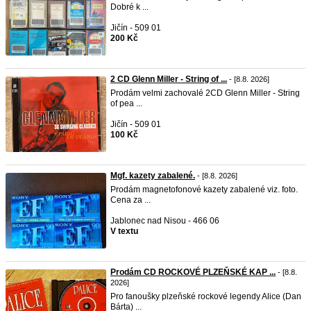
Dobré k ...
Jičín - 509 01
200 Kč
2 CD Glenn Miller - String of ...
- [8.8. 2026]
Prodám velmi zachovalé 2CD Glenn Miller - String
of pea ...
Jičín - 509 01
100 Kč
Mgf. kazety zabalené.
- [8.8. 2026]
Prodám magnetofonové kazety zabalené viz. foto.
Cena za ...
Jablonec nad Nisou - 466 06
V textu
Prodám CD ROCKOVÉ PLZEŇSKÉ KAP ...
- [8.8.
2026]
Pro fanoušky plzeňské rockové legendy Alice (Dan
Bárta) ...