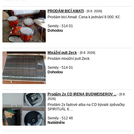
PRODÁM BICÍ AMATI
- [9.8. 2026]
Prodám bicí Amati. Cena k jednání 8 000. Kč.
Semily - 514 01
Dohodou
Mixážní pult Zeck
- [9.8. 2026]
Prodám mixážní pult Zeck.
Semily - 514 01
Dohodou
Prodám 2x CD IRENA BUDWEISEROV ...
- [9.8.
2026]
Prodám 2x řadové alba na CD bývalé zpěvačky
SPIRITUÁL K ...
Semily - 512 46
Nabídněte