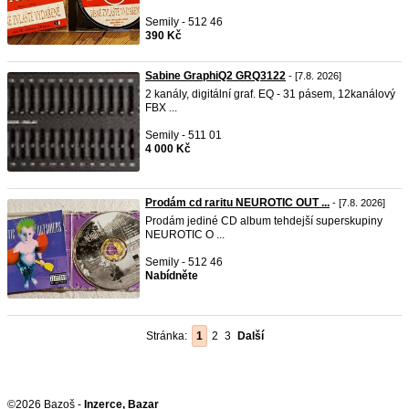
Semily - 512 46
390 Kč
Sabine GraphiQ2 GRQ3122
- [7.8. 2026]
2 kanály, digitální graf. EQ - 31 pásem, 12kanálový
FBX ...
Semily - 511 01
4 000 Kč
Prodám cd raritu NEUROTIC OUT ...
- [7.8. 2026]
Prodám jediné CD album tehdejší superskupiny
NEUROTIC O ...
Semily - 512 46
Nabídněte
Stránka:
1
2
3
Další
©2026 Bazoš -
Inzerce, Bazar