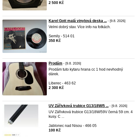
2 500 Kč
Karel Gott malá vinylová deska ...
- [9.8. 2026]
Velmi dobrý stav. Více info na fotkách.
Semily - 514 01
350 Kč
Prodám
- [9.8. 2026]
Prodám tuto kytaru hrana cc 1 hod nevhodný
dárek.
Liberec - 463 62
2 300 Kč
UV Zářivková trubice G13/18W/5 ...
- [9.8. 2026]
UV Zářivková trubice G13/18W/59V černá 59 cm. 4
kusy. C ...
Jablonec nad Nisou - 466 05
100 Kč