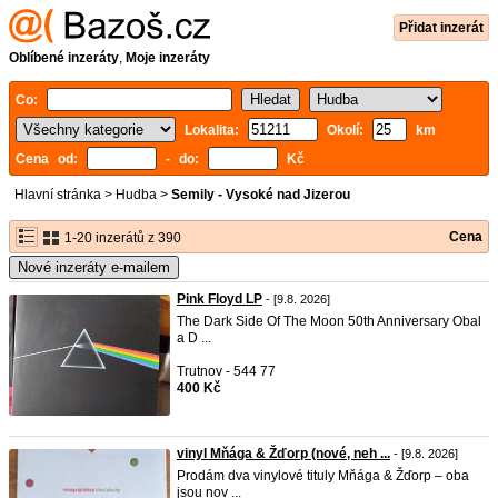
Přidat inzerát
Oblíbené inzeráty
,
Moje inzeráty
Co:
Lokalita:
Okolí:
km
Cena od:
- do:
Kč
Hlavní stránka
>
Hudba
>
Semily - Vysoké nad Jizerou
Cena
1-20 inzerátů z 390
Nové inzeráty e-mailem
Pink Floyd LP
- [9.8. 2026]
The Dark Side Of The Moon 50th Anniversary Obal
a D ...
Trutnov - 544 77
400 Kč
vinyl Mňága & Žďorp (nové, neh ...
- [9.8. 2026]
Prodám dva vinylové tituly Mňága & Žďorp – oba
jsou nov ...