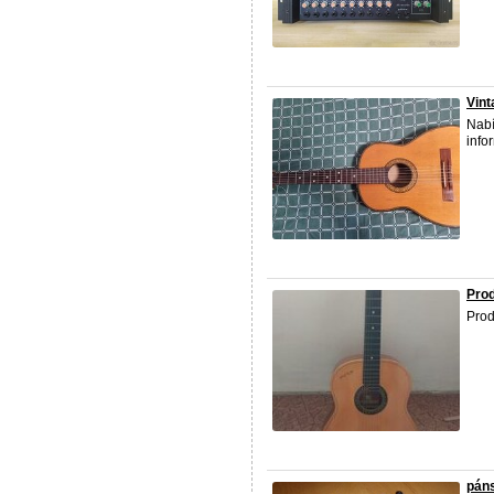
Vin
Nabí
info
Pro
Prod
páns