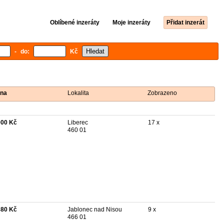
Oblíbené inzeráty
Moje inzeráty
Přidat inzerát
- do:
Kč
na
Lokalita
Zobrazeno
000 Kč
Liberec
17 x
460 01
380 Kč
Jablonec nad Nisou
9 x
466 01