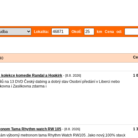
Lokalita:
Okolí:
km Cena od:
Ce
40
 kolekce komedie Randal a Hopkirk
1 
- [8.8. 2026]
ílů na 13 DVD Český dabing a dobrý stav Osobní předání v Liberci nebo
lkovna ℹ️ Zasilkovna zdarma ℹ️
ronom Tama Rhythm watch RW 105
1 
- [8.8. 2026]
ám výborný metronom tama Rhythm Watch RW105. Jako nový,100% stav,k