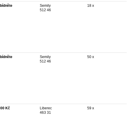
bídněte
Semily
18 x
512 46
bídněte
Semily
50 x
512 46
000 Kč
Liberec
59 x
463 31