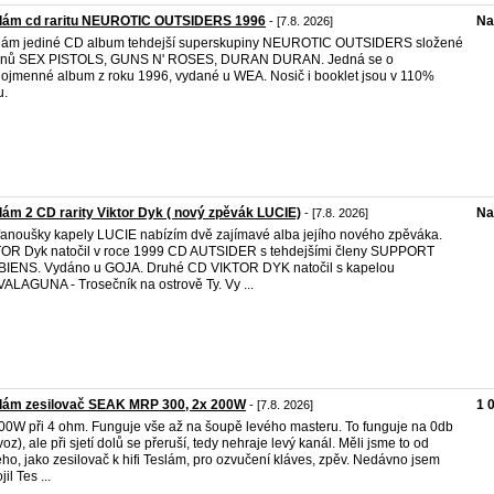
dám cd raritu NEUROTIC OUTSIDERS 1996
Na
- [7.8. 2026]
dám jediné CD album tehdejší superskupiny NEUROTIC OUTSIDERS složené
lenů SEX PISTOLS, GUNS N' ROSES, DURAN DURAN. Jedná se o
nojmenné album z roku 1996, vydané u WEA. Nosič i booklet jsou v 110%
u.
ám 2 CD rarity Viktor Dyk ( nový zpěvák LUCIE)
Na
- [7.8. 2026]
fanoušky kapely LUCIE nabízím dvě zajímavé alba jejího nového zpěváka.
OR Dyk natočil v roce 1999 CD AUTSIDER s tehdejšími členy SUPPORT
IENS. Vydáno u GOJA. Druhé CD VIKTOR DYK natočil s kapelou
ALAGUNA - Trosečník na ostrově Ty. Vy ...
dám zesilovač SEAK MRP 300, 2x 200W
1 
- [7.8. 2026]
00W při 4 ohm. Funguje vše až na šoupě levého masteru. To funguje na 0db
voz), ale při sjetí dolů se přeruší, tedy nehraje levý kanál. Měli jsme to od
ho, jako zesilovač k hifi Teslám, pro ozvučení kláves, zpěv. Nedávno jsem
jil Tes ...