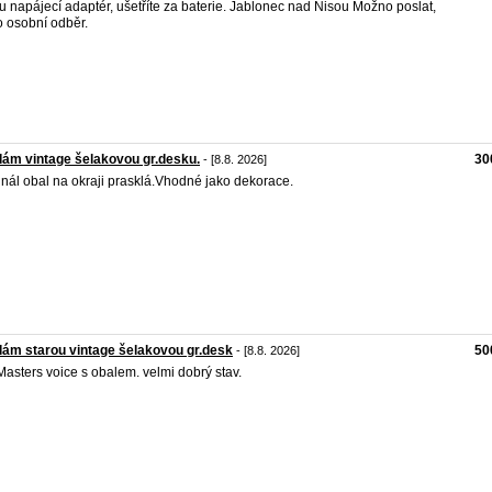
 napájecí adaptér, ušetříte za baterie. Jablonec nad Nisou Možno poslat,
 osobní odběr.
ám vintage šelakovou gr.desku.
30
- [8.8. 2026]
inál obal na okraji prasklá.Vhodné jako dekorace.
ám starou vintage šelakovou gr.desk
50
- [8.8. 2026]
Masters voice s obalem. velmi dobrý stav.