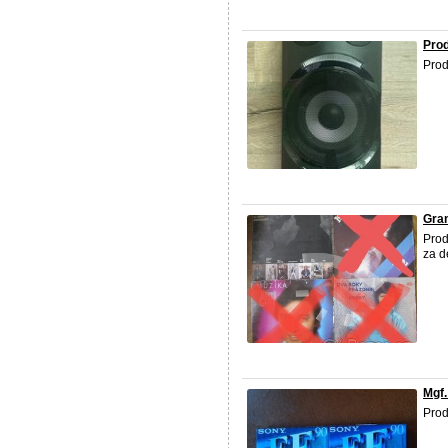
Pro
Prod
Gra
Prod
za d
Mgf.
Prod