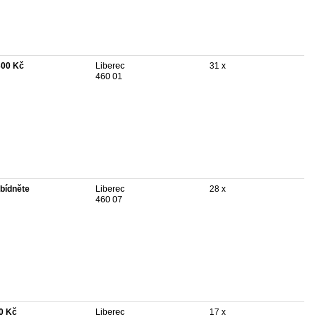
300 Kč
Liberec
31 x
460 01
bídněte
Liberec
28 x
460 07
0 Kč
Liberec
17 x