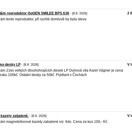
dám reproduktor GoGEN SMILEE BPS 636
2 
- [8.8. 2026]
ám tento reproduktor, při rychlé domluvě by byla sleva
mo desky LP
V 
- [8.8. 2026]
ám 21ks velkých dlouhohrajících desek LP Duhová víla Karel Vágner je cena
esku 100kč. Ostatní desky za 50kč. Frýdlant v Čechách
 kazety zabalené.
V 
- [8.8. 2026]
ám magnetofonové kazety zabalené viz. foto. Cena za kus 100,- Kč.