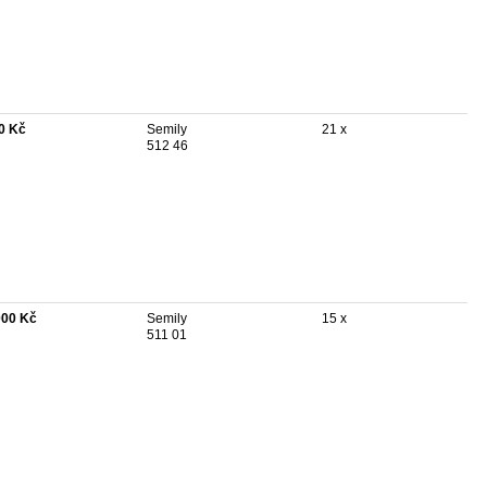
0 Kč
Semily
21 x
512 46
000 Kč
Semily
15 x
511 01