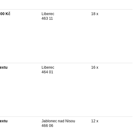
000 Kč
Liberec
18 x
463 11
textu
Liberec
16 x
464 01
textu
Jablonec nad Nisou
12 x
466 06