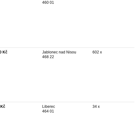
460 01
0 Kč
Jablonec nad Nisou
602 x
468 22
 Kč
Liberec
34 x
464 01