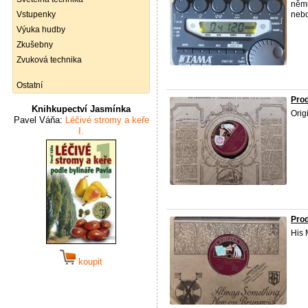
němu
Vstupenky
nebo
Výuka hudby
Zkušebny
Zvuková technika
Ostatní
Prod
Knihkupectví Jasmínka
Orig
Pavel Váňa:
Léčivé stromy a keře
I.
Prod
His 
koupit