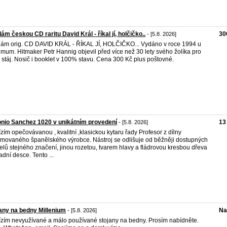
ám českou CD raritu David Král - říkal jí, holčičko..
30
- [5.8. 2026]
ám orig. CD DAVID KRÁL - ŘÍKAL JÍ, HOLČIČKO... Vydáno v roce 1994 u
mum. Hitmaker Petr Hannig objevil před více než 30 lety svého žolíka pro
i stáj. Nosič i booklet v 100% stavu. Cena 300 Kč plus poštovné.
nio Sanchez 1020 v unikátním provedení
13
- [5.8. 2026]
zím opečovávanou , kvalitní ,klasickou kytaru řady Profesor z dílny
movaného španělského výrobce. Nástroj se odlišuje od běžněji dostupných
lů stejného značení, jinou rozetou, tvarem hlavy a fládrovou kresbou dřeva
adní desce. Tento ...
any na bedny Millenium
Na
- [5.8. 2026]
zím nevyužívané a málo používané stojany na bedny. Prosím nabídněte.