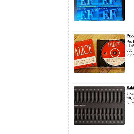
Pro
Pro 
už t
odch
toto
Sab
2 ka
filt
funk