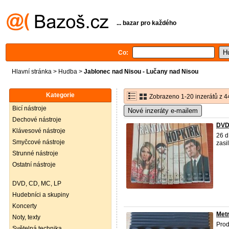
... bazar pro každého
Co:
Hlavní stránka
>
Hudba
>
Jablonec nad Nisou - Lučany nad Nisou
Kategorie
Zobrazeno 1-20 inzerátů z 4
Bicí nástroje
Nové inzeráty e-mailem
Dechové nástroje
DVD
Klávesové nástroje
26 d
Smyčcové nástroje
zasi
Strunné nástroje
Ostatní nástroje
DVD, CD, MC, LP
Hudebníci a skupiny
Koncerty
Met
Noty, texty
Prod
Světelná technika