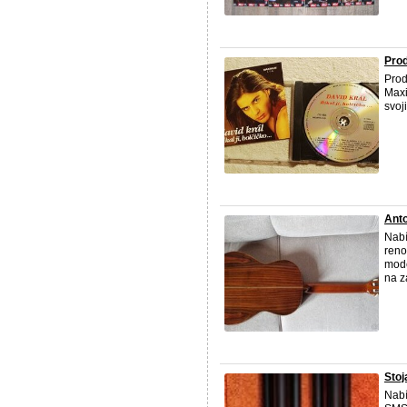
Prod
Prod
Maxi
svoj
Anto
Nabí
reno
mode
na z
Stoj
Nabí