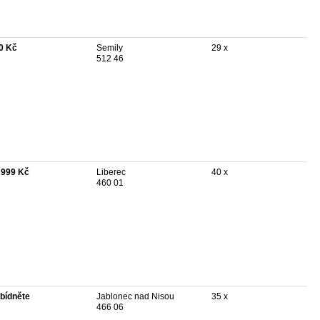
0 Kč
Semily
29 x
512 46
 999 Kč
Liberec
40 x
460 01
bídněte
Jablonec nad Nisou
35 x
466 06