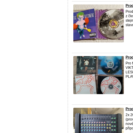
Pro
Pro
z č
stej
stav
Prod
Pro 
VIKT
LESB
PLAV
Pro
2x 2
(pro
nové
připo