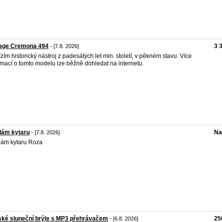
tage Cremona 494
3 
- [7.8. 2026]
zím historický nástroj z padesátých let min. století, v pěkném stavu. Více
rmací o tomto modelu lze běžně dohledat na internetu.
dám kytaru
Na
- [7.8. 2026]
ám kytaru Roza
ké sluneční brýle s MP3 přehrávačem
25
- [6.8. 2026]