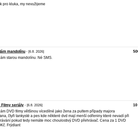
k pro kluka, my nevužijeme
dám mandolínu
50
- [6.8. 2026]
ám starou mandolínu. Né SMS.
Filmy seriály
10
- [6.8. 2026]
ám DVD filmy většinou vícedílné jako žena za pultem případy majora
na, čtyři tankysté a pes kde některé dvd mají menší odřeniny které nevadí při
rávání pokud tedy nemáte moc choulostivý DVD přehrávač. Cena za 1 DVD
0Kč. Frýdlant