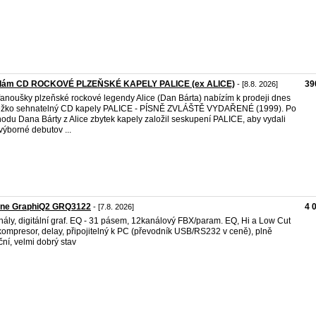
dám CD ROCKOVÉ PLZEŇSKÉ KAPELY PALICE (ex ALICE)
39
- [8.8. 2026]
fanoušky plzeňské rockové legendy Alice (Dan Bárta) nabízím k prodeji dnes
ěžko sehnatelný CD kapely PALICE - PÍSNĚ ZVLÁŠTĚ VYDAŘENÉ (1999). Po
odu Dana Bárty z Alice zbytek kapely založil seskupení PALICE, aby vydali
 výborné debutov ...
ine GraphiQ2 GRQ3122
4 
- [7.8. 2026]
nály, digitální graf. EQ - 31 pásem, 12kanálový FBX/param. EQ, Hi a Low Cut
r, kompresor, delay, připojitelný k PC (převodník USB/RS232 v ceně), plně
ční, velmi dobrý stav