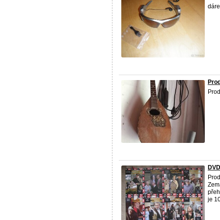
dáre
Pro
Prod
DVD 
Prod
Zema
přeh
je 1