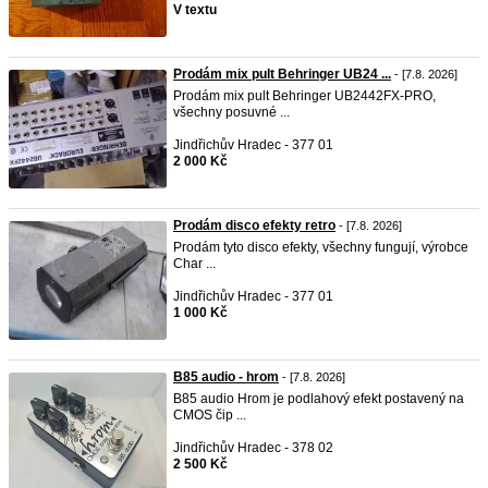
V textu
Prodám mix pult Behringer UB24 ...
- [7.8. 2026]
Prodám mix pult Behringer UB2442FX-PRO,
všechny posuvné ...
Jindřichův Hradec - 377 01
2 000 Kč
Prodám disco efekty retro
- [7.8. 2026]
Prodám tyto disco efekty, všechny fungují, výrobce
Char ...
Jindřichův Hradec - 377 01
1 000 Kč
B85 audio - hrom
- [7.8. 2026]
B85 audio Hrom je podlahový efekt postavený na
CMOS čip ...
Jindřichův Hradec - 378 02
2 500 Kč