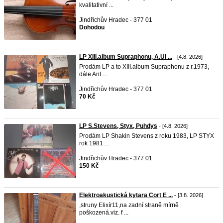
kvalitativní ...
Jindřichův Hradec - 377 01
Dohodou
LP XIII.album Supraphonu, A.Ul ...
- [4.8. 2026]
Prodám LP a to XIII.album Supraphonu z r.1973,
dále Ant ...
Jindřichův Hradec - 377 01
70 Kč
LP S.Stevens, Styx, Puhdys
- [4.8. 2026]
Prodám LP Shakin Stevens z roku 1983, LP STYX
rok 1981 ...
Jindřichův Hradec - 377 01
150 Kč
Elektroakustická kytara Cort E ...
- [3.8. 2026]
,struny Elixír11,na zadní straně mírně
poškozená.viz. f ...