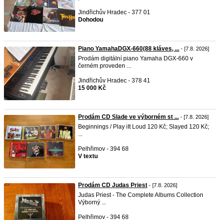
Jindřichův Hradec - 377 01
Dohodou
Piano YamahaDGX-660(88 kláves, ...
- [7.8. 2026]
Prodám digitální piano Yamaha DGX-660 v
černém proveden ...
Jindřichův Hradec - 378 41
15 000 Kč
Prodám CD Slade ve výborném st ...
- [7.8. 2026]
Beginnings / Play iIt Loud 120 Kč; Slayed 120 Kč;
...
Pelhřimov - 394 68
V textu
Prodám CD Judas Priest
- [7.8. 2026]
Judas Priest - The Complete Albums Collection
Výborný ...
Pelhřimov - 394 68