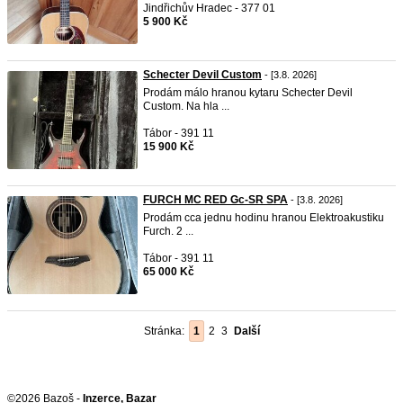
Jindřichův Hradec - 377 01
5 900 Kč
Schecter Devil Custom
- [3.8. 2026]
Prodám málo hranou kytaru Schecter Devil
Custom. Na hla ...
Tábor - 391 11
15 900 Kč
FURCH MC RED Gc-SR SPA
- [3.8. 2026]
Prodám cca jednu hodinu hranou Elektroakustiku
Furch. 2 ...
Tábor - 391 11
65 000 Kč
Stránka:
1
2
3
Další
©2026 Bazoš -
Inzerce, Bazar