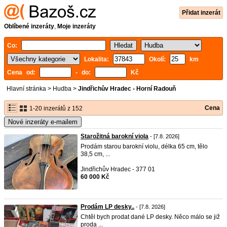
Přidat inzerát
Oblíbené inzeráty
,
Moje inzeráty
Co:
Lokalita:
Okolí:
km
Cena od:
- do:
Kč
Hlavní stránka
>
Hudba
>
Jindřichův Hradec - Horní Radouň
Cena
1-20 inzerátů z 152
Nové inzeráty e-mailem
Starožitná barokní viola
- [7.8. 2026]
Prodám starou barokní violu, délka 65 cm, tělo
38,5 cm, ...
Jindřichův Hradec - 377 01
60 000 Kč
Prodám LP desky..
- [7.8. 2026]
Chtěl bych prodat dané LP desky. Něco málo se již
proda ...