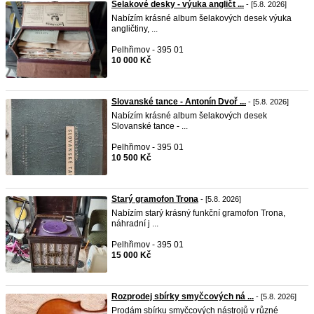
Šelakové desky - výuka angličt ...
- [5.8. 2026]
Nabízím krásné album šelakových desek výuka
angličtiny, ...
Pelhřimov - 395 01
10 000 Kč
Slovanské tance - Antonín Dvoř ...
- [5.8. 2026]
Nabízím krásné album šelakových desek
Slovanské tance - ...
Pelhřimov - 395 01
10 500 Kč
Starý gramofon Trona
- [5.8. 2026]
Nabízím starý krásný funkční gramofon Trona,
náhradní j ...
Pelhřimov - 395 01
15 000 Kč
Rozprodej sbírky smyčcových ná ...
- [5.8. 2026]
Prodám sbírku smyčcových nástrojů v různé