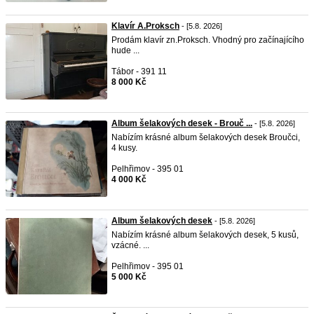
Klavír A.Proksch
- [5.8. 2026]
Prodám klavír zn.Proksch. Vhodný pro začínajícího
hude ...
Tábor - 391 11
8 000 Kč
Album šelakových desek - Brouč ...
- [5.8. 2026]
Nabízím krásné album šelakových desek Broučci,
4 kusy.
Pelhřimov - 395 01
4 000 Kč
Album šelakových desek
- [5.8. 2026]
Nabízím krásné album šelakových desek, 5 kusů,
vzácné. ...
Pelhřimov - 395 01
5 000 Kč