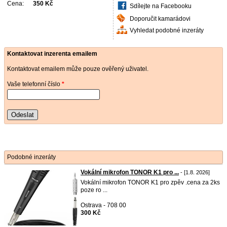
Cena:
350 Kč
Sdílejte na Facebooku
Doporučit kamarádovi
Vyhledat podobné inzeráty
Kontaktovat inzerenta emailem
Kontaktovat emailem může pouze ověřený uživatel.
Vaše telefonní číslo
*
Odeslat
Podobné inzeráty
Vokální mikrofon TONOR K1 pro ...
- [1.8. 2026]
Vokální mikrofon TONOR K1 pro zpěv .cena za 2ks
poze ro ...
Ostrava - 708 00
300 Kč