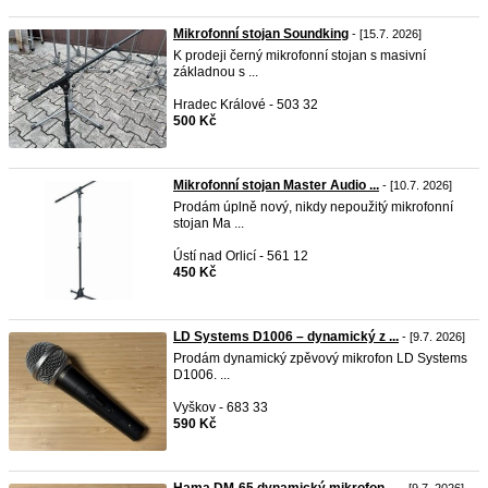
Mikrofonní stojan Soundking
- [15.7. 2026]
K prodeji černý mikrofonní stojan s masivní
základnou s ...
Hradec Králové - 503 32
500 Kč
Mikrofonní stojan Master Audio ...
- [10.7. 2026]
Prodám úplně nový, nikdy nepoužitý mikrofonní
stojan Ma ...
Ústí nad Orlicí - 561 12
450 Kč
LD Systems D1006 – dynamický z ...
- [9.7. 2026]
Prodám dynamický zpěvový mikrofon LD Systems
D1006. ...
Vyškov - 683 33
590 Kč