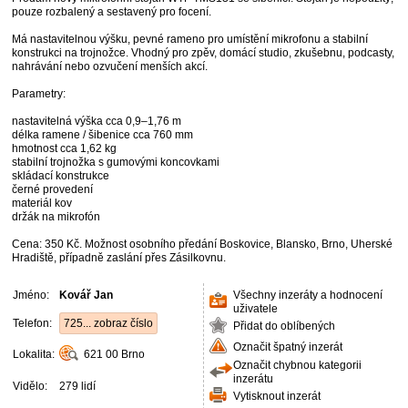
pouze rozbalený a sestavený pro focení.
Má nastavitelnou výšku, pevné rameno pro umístění mikrofonu a stabilní
konstrukci na trojnožce. Vhodný pro zpěv, domácí studio, zkušebnu, podcasty,
nahrávání nebo ozvučení menších akcí.
Parametry:
nastavitelná výška cca 0,9–1,76 m
délka ramene / šibenice cca 760 mm
hmotnost cca 1,62 kg
stabilní trojnožka s gumovými koncovkami
skládací konstrukce
černé provedení
materiál kov
držák na mikrofón
Cena: 350 Kč. Možnost osobního předání Boskovice, Blansko, Brno, Uherské
Hradiště, případně zaslání přes Zásilkovnu.
Jméno:
Kovář Jan
Všechny inzeráty a hodnocení
uživatele
Telefon:
725... zobraz číslo
Přidat do oblíbených
Označit špatný inzerát
Lokalita:
621 00
Brno
Označit chybnou kategorii
inzerátu
Vidělo:
279 lidí
Vytisknout inzerát