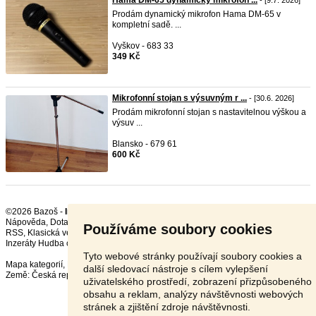
Hama DM-65 dynamický mikrofon ...
- [9.7. 2026]
Prodám dynamický mikrofon Hama DM-65 v
kompletní sadě. ...
Vyškov - 683 33
349 Kč
Mikrofonní stojan s výsuvným r ...
- [30.6. 2026]
Prodám mikrofonní stojan s nastavitelnou výškou a
výsuv ...
Blansko - 679 61
600 Kč
©2026 Bazoš -
Inzerce, Bazar Zvuková technika
Nápověda
,
Dotazy
,
Hodnocení
,
Kontakt
,
Reklama
,
Podmínky
,
Ochrana údajů
,
Používáme soubory cookies
RSS
,
Inzeráty Hudba celkem:
18733
, za 24 hodin:
517
Tyto webové stránky používají soubory cookies a
Mapa kategorií
,
Nejvyhledávanější výrazy
další sledovací nástroje s cílem vylepšení
Země:
Česká republika
,
Slovensko
,
Polsko
,
Rakousko
uživatelského prostředí, zobrazení přizpůsobeného
obsahu a reklam, analýzy návštěvnosti webových
stránek a zjištění zdroje návštěvnosti.