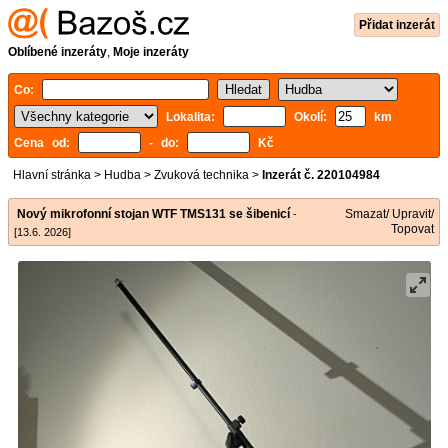
Přidat inzerát
Oblíbené inzeráty
,
Moje inzeráty
Co:
Lokalita:
Okolí:
km
Cena od:
- do:
Kč
Hlavní stránka
>
Hudba
>
Zvuková technika
>
Inzerát č. 220104984
Nový mikrofonní stojan WTF TMS131 se šibenicí
Smazat/ Upravit/
-
Topovat
[13.6. 2026]