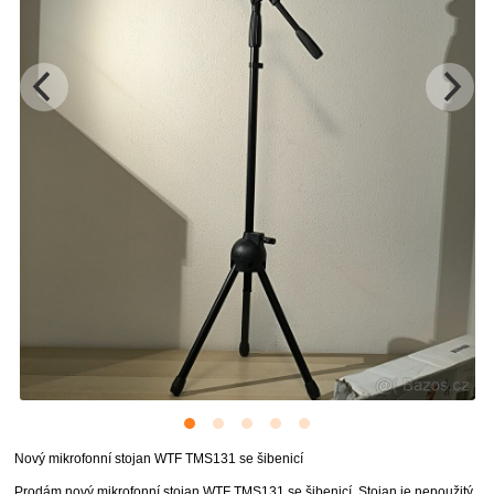
Nový mikrofonní stojan WTF TMS131 se šibenicí
Prodám nový mikrofonní stojan WTF TMS131 se šibenicí. Stojan je nepoužitý,