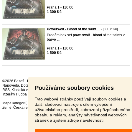
Praha 1 - 110 00
1 300 Kč
Powerwolf - Blood of the saint ...
- [8.7. 2026]
Prodám box set
powerwolf
-
blood
of the saints v
barvě ...
Praha 1 - 110 00
1 500 Kč
©2026 Bazoš -
Inzerce, Bazar
Nápověda
,
Dotazy
,
Hodnocení
,
Kontakt
,
Reklama
,
Podmínky
,
Ochrana údajů
,
Používáme soubory cookies
RSS
,
Inzeráty Hudba celkem:
18923
, za 24 hodin:
586
Tyto webové stránky používají soubory cookies a
Mapa kategorií
,
Nejvyhledávanější výrazy
další sledovací nástroje s cílem vylepšení
Země:
Česká republika
,
Slovensko
,
Polsko
,
Rakousko
uživatelského prostředí, zobrazení přizpůsobeného
obsahu a reklam, analýzy návštěvnosti webových
stránek a zjištění zdroje návštěvnosti.