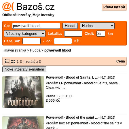
Přidat inzerát
Oblíbené inzeráty
,
Moje inzeráty
Co:
Lokalita:
Okolí:
km
Cena od:
- do:
Kč
Hlavní stránka
>
Hudba
>
powerwolf blood
Cena
1-3 inzerátů z 3
Nové inzeráty e-mailem
Powerwolf - Blood of Saints, L ...
- [8.7. 2026]
Prodám LP
powerwolf
-
blood
of Saints, barva
Clear with ...
Praha 1 - 110 00
2 000 Kč
Powerwolf - Blood of the saint ...
- [8.7. 2026]
Prodám box set
powerwolf
-
blood
of the saints v
barvě ...