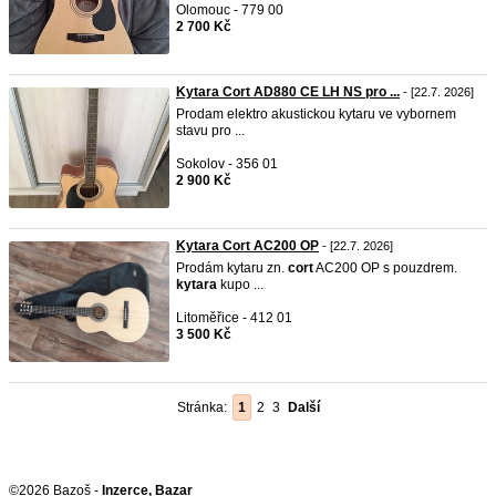
Olomouc - 779 00
2 700 Kč
Kytara Cort AD880 CE LH NS pro ...
- [22.7. 2026]
Prodam elektro akustickou kytaru ve vybornem
stavu pro ...
Sokolov - 356 01
2 900 Kč
Kytara Cort AC200 OP
- [22.7. 2026]
Prodám kytaru zn.
cort
AC200 OP s pouzdrem.
kytara
kupo ...
Litoměřice - 412 01
3 500 Kč
Stránka:
1
2
3
Další
©2026 Bazoš -
Inzerce, Bazar