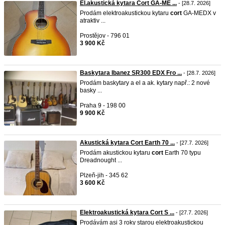
El.akustická kytara Cort GA-ME ...
- [28.7. 2026]
Prodám elektroakustickou kytaru
cort
GA-MEDX v
atraktiv ...
Prostějov - 796 01
3 900 Kč
Baskytara Ibanez SR300 EDX Fro ...
- [28.7. 2026]
Prodám baskytary a el a ak. kytary např.: 2 nové
basky ...
Praha 9 - 198 00
9 900 Kč
Akustická kytara Cort Earth 70 ...
- [27.7. 2026]
Prodám akustickou kytaru
cort
Earth 70 typu
Dreadnought ...
Plzeň-jih - 345 62
3 600 Kč
Elektroakustická kytara Cort S ...
- [27.7. 2026]
Prodávám asi 3 roky starou elektroakustickou