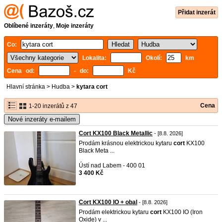
Přidat inzerát
Oblíbené inzeráty
,
Moje inzeráty
Co:
Lokalita:
Okolí:
km
Cena od:
- do:
Kč
Hlavní stránka
>
Hudba
>
kytara cort
Cena
1-20 inzerátů z 47
Nové inzeráty e-mailem
Cort KX100 Black Metallic
- [8.8. 2026]
Prodám krásnou elektrickou kytaru
cort
KX100
Black Meta ...
Ústí nad Labem - 400 01
3 400 Kč
Cort KX100 IO + obal
- [8.8. 2026]
Prodám elektrickou kytaru
cort
KX100 IO (Iron
Oxide) v ...