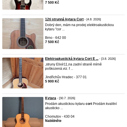
7 500 Kč
12ti strunná kytara Cort
- [4.8. 2026]
Dobrý den, mám na prodej elektroakustickou
kytaru "cor ...
Brno - 642 00
7 500 Kč
Elektroakustická kytara Cort E ...
- [3.8. 2026]
,struny Elixír11,na zadní straně mírně
poškozená.viz. f ...
Jindřichův Hradec - 377 01
5 900 Kč
Kytara
- [30.7. 2026]
Prodám akustickou kytaru
cort
Prodám kvalitní
akusticko ...
Chomutov - 430 04
Nabídněte