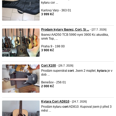
kytaru cor ...
Karlovy Vary - 363 01
3 999 Kč
Prodam kytary Ibanez, Cort, Si ...
- [27.7. 2026]
Ibanez AAD50 TCB 5990 nyni 3900 Kc akustika,
smrk Top, ...
Praha 9 - 198 00
3 900 Kč
Cort X100
- [26.7. 2026]
Prodám superstrat
cort
. Jsem 2 majitel,
kytara
je v
dob ...
Benešov - 256 01
2 000 Kč
Kytara Cort AD810
- [24.7. 2026]
Prodám kytaru
cort
AD810. Kupoval jsem ji před 3
měsí ...