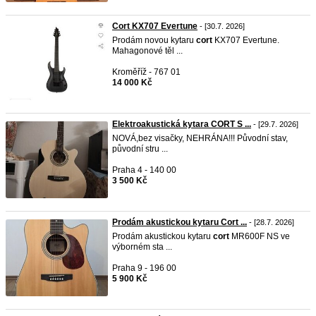
Cort KX707 Evertune
- [30.7. 2026]
Prodám novou kytaru
cort
KX707 Evertune.
Mahagonové těl ...
Kroměříž - 767 01
14 000 Kč
Elektroakustická kytara CORT S ...
- [29.7. 2026]
NOVÁ,bez visačky, NEHRÁNA!!! Původní stav,
původní stru ...
Praha 4 - 140 00
3 500 Kč
Prodám akustickou kytaru Cort ...
- [28.7. 2026]
Prodám akustickou kytaru
cort
MR600F NS ve
výborném sta ...
Praha 9 - 196 00
5 900 Kč