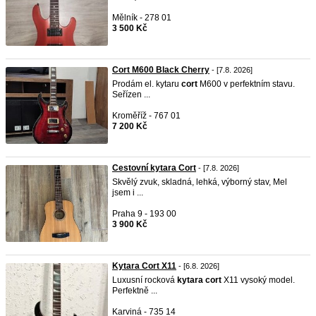
Mělník - 278 01
3 500 Kč
Cort M600 Black Cherry
- [7.8. 2026]
Prodám el. kytaru
cort
M600 v perfektním stavu.
Seřízen ...
Kroměříž - 767 01
7 200 Kč
Cestovní kytara Cort
- [7.8. 2026]
Skvělý zvuk, skladná, lehká, výborný stav, Mel
jsem i ...
Praha 9 - 193 00
3 900 Kč
Kytara Cort X11
- [6.8. 2026]
Luxusní rocková
kytara
cort
X11 vysoký model.
Perfektně ...
Karviná - 735 14