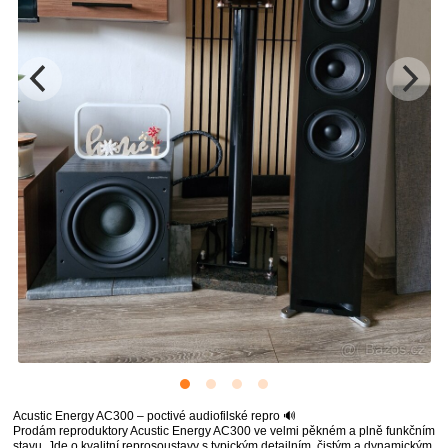
Acustic Energy AC300 – poctivé audiofilské repro 🔊
Prodám reproduktory Acustic Energy AC300 ve velmi pěkném a plně funkčním
stavu. Jde o kvalitní reprosoustavy s typickým detailním, čistým a dynamickým