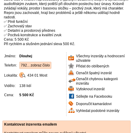
audiofilským zvukem, který potěší při dlouhém poslechu bez únavy. Krásně
zvládají vokály, prostor i basovou složku – poctivý zvuk, který má charakter.
Repro jsou zachovalé, hrají bez problémů a ještě někomu udělají hodně
radosti.
✅ Plně funkční
✅ Zachovalý stav
✅ Detailní a prostorový přednes
✅ Poctivá konstrukce a kvalitní zvuk
Cena: 5 500 Kč
Při rychlém a slušném jednání sleva 500 Kč.
Jméno:
Dlouhej
Všechny inzeráty a hodnocení
uživatele
Telefon:
792... zobraz číslo
Přidat do oblíbených
Označit špatný inzerát
Lokalita:
434 01
Most
Označit chybnou kategorii
inzerátu
Vidělo:
138 lidí
Vytisknout inzerát
Cena:
5 500 Kč
Sdílejte na Facebooku
Doporučit kamarádovi
Vyhledat podobné inzeráty
Kontaktovat inzerenta emailem