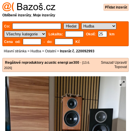
Přidat inzerát
Oblíbené inzeráty
,
Moje inzeráty
Co:
Lokalita:
Okolí:
km
Cena od:
- do:
Kč
Hlavní stránka
>
Hudba
>
Ostatní
>
Inzerát č. 220092993
Regálové reproduktory acustic energi ae300
Smazat/ Upravit/
- [13.6.
Topovat
2026]