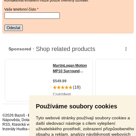
Kontaktovat emailem může pouze ověřený uživatel.
Vaše telefonní číslo
*
Odeslat
Používáme soubory cookies
©2026 Bazoš -
Inzerce, Bazar Ostatní
Tyto webové stránky používají soubory cookies a
Nápověda
,
Dotazy
,
Hodnocení
,
Kontakt
,
Reklama
,
Podmínky
,
Ochrana údajů
,
další sledovací nástroje s cílem vylepšení
RSS
,
uživatelského prostředí, zobrazení přizpůsobeného
Inzeráty Hudba celkem:
18710
, za 24 hodin:
551
obsahu a reklam, analýzy návštěvnosti webových