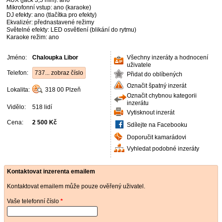
AUX (jack 3,5 mm): ano
Mikrofonní vstup: ano (karaoke)
DJ efekty: ano (tlačítka pro efekty)
Ekvalizér: přednastavené režimy
Světelné efekty: LED osvětlení (blikání do rytmu)
Karaoke režim: ano
Jméno:
Chaloupka Libor
Všechny inzeráty a hodnocení
uživatele
Telefon:
737... zobraz číslo
Přidat do oblíbených
Označit špatný inzerát
Lokalita:
318 00
Plzeň
Označit chybnou kategorii
inzerátu
Vidělo:
518 lidí
Vytisknout inzerát
Cena:
2 500 Kč
Sdílejte na Facebooku
Doporučit kamarádovi
Vyhledat podobné inzeráty
Kontaktovat inzerenta emailem
Kontaktovat emailem může pouze ověřený uživatel.
Vaše telefonní číslo
*