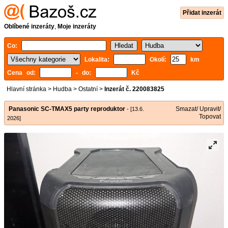
Přidat inzerát
Oblíbené inzeráty
,
Moje inzeráty
Co:
Lokalita:
Okolí:
km
Cena od:
- do:
Kč
Hlavní stránka
>
Hudba
>
Ostatní
>
Inzerát č. 220083825
Panasonic SC-TMAX5 party reproduktor
Smazat/ Upravit/
- [13.6.
Topovat
2026]