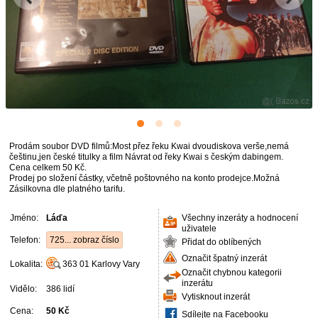
Prodám soubor DVD filmů:Most přez řeku Kwai dvoudiskova verše,nemá
češtinu,jen české titulky a film Návrat od řeky Kwai s českým dabingem.
Cena celkem 50 Kč.
Prodej po složení částky, včetně poštovného na konto prodejce.Možná
Zásilkovna dle platného tarifu.
Jméno:
Láďa
Všechny inzeráty a hodnocení
uživatele
Telefon:
725... zobraz číslo
Přidat do oblíbených
Označit špatný inzerát
Lokalita:
363 01
Karlovy Vary
Označit chybnou kategorii
inzerátu
Vidělo:
386 lidí
Vytisknout inzerát
Cena:
50 Kč
Sdílejte na Facebooku