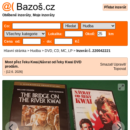
Přidat inzerát
Oblíbené inzeráty
,
Moje inzeráty
Co:
Lokalita:
Okolí:
km
Cena od:
- do:
Kč
Hlavní stránka
>
Hudba
>
DVD, CD, MC, LP
>
Inzerát č. 220042221
Most přez řeku Kwai,Návrat od řeky Kwai DVD
Smazat/ Upravit/
prodám.
Topovat
- [12.6. 2026]