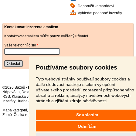
Doporučit kamarádovi
Vyhledat podobné inzeráty
Kontaktovat inzerenta emailem
Kontaktovat emailem může pouze ověřený uživatel.
Vaše telefonní číslo
*
Odeslat
Používáme soubory cookies
Tyto webové stránky používají soubory cookies a
další sledovací nástroje s cílem vylepšení
©2026 Bazoš -
Inzerce, Bazar DVD, CD, MC, LP
uživatelského prostředí, zobrazení přizpůsobeného
Nápověda
,
Dotazy
,
Hodnocení
,
Kontakt
,
Reklama
,
Podmínky
,
Ochrana údajů
,
obsahu a reklam, analýzy návštěvnosti webových
RSS
,
stránek a zjištění zdroje návštěvnosti.
Inzeráty Hudba celkem:
18577
, za 24 hodin:
501
Mapa kategorií
,
Nejvyhledávanější výrazy
Souhlasím
Země:
Česká republika
,
Slovensko
,
Polsko
,
Rakousko
Odmítám