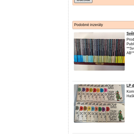
Podobné inzeráty
Svět
Prod
Publ
**Sv
AB**
LP 
Komp
Hašk