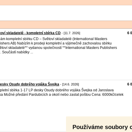
oví skladatelé - kompletní sbírka CD
6 
- [11.7. 2026]
ám kompletní sbírku CD – Světoví skladatelé (International Masters
ishers AB) Nabízím k prodeji kompletní a výjimečně zachovalou sbírku
ětoví skladatelé** vydanou společností **International Masters Publishers
. Součástí nabídky ...
desky Osudy dobrého vojáka Švejka
6 
- [14.6. 2026]
letní sbírka 1-17 LP desky Osudy dobrého vojáka Švejka od Jaroslava
a Možné předání Pardubicích a okolí nebo zaslat poštou Cena: 6000kč/celek
Používáme soubory 