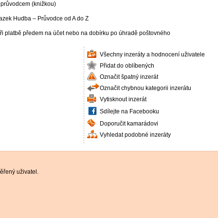
průvodcem (knižkou)
svazek Hudba – Průvodce od A do Z
 při platbě předem na účet nebo na dobírku po úhradě poštovného
Všechny inzeráty a hodnocení uživatele
Přidat do oblíbených
Označit špatný inzerát
Označit chybnou kategorii inzerátu
Vytisknout inzerát
Sdílejte na Facebooku
Doporučit kamarádovi
Vyhledat podobné inzeráty
řený uživatel.