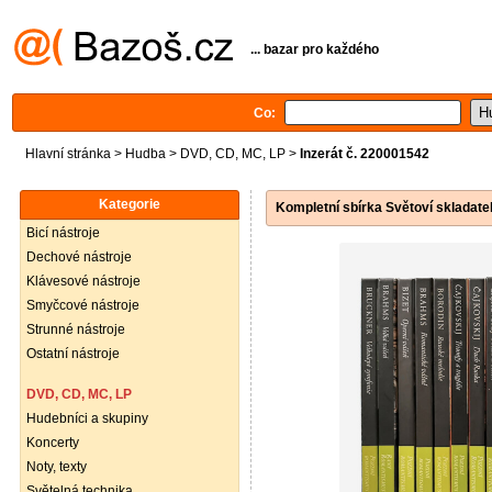
... bazar pro každého
Co:
Hlavní stránka
>
Hudba
>
DVD, CD, MC, LP
>
Inzerát č. 220001542
Kategorie
Kompletní sbírka Světoví skladate
Bicí nástroje
Dechové nástroje
Klávesové nástroje
Smyčcové nástroje
Strunné nástroje
Ostatní nástroje
DVD, CD, MC, LP
Hudebníci a skupiny
Koncerty
Noty, texty
Světelná technika