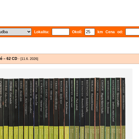
Lokalita:
Okolí:
km Cena od:
lé – 62 CD
- [11.6. 2026]