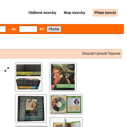
Oblíbené inzeráty
Moje inzeráty
Přidat inzerát
- do:
Kč
Smazat/ Upravit/ Topovat