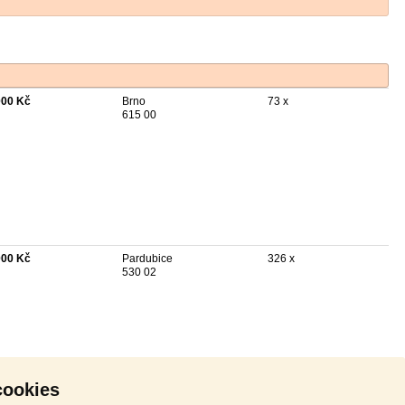
000 Kč
Brno
73 x
615 00
000 Kč
Pardubice
326 x
530 02
cookies