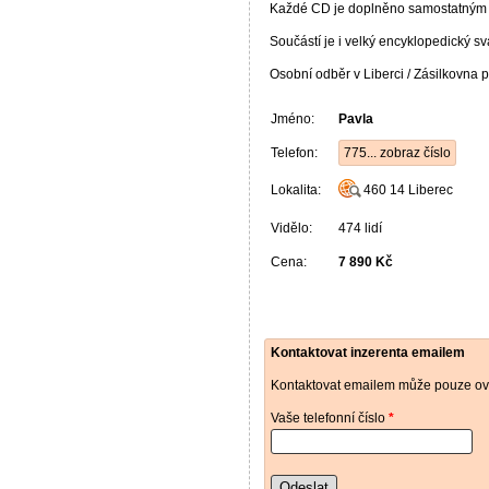
Každé CD je doplněno samostatným 
Součástí je i velký encyklopedický 
Osobní odběr v Liberci / Zásilkovna
Jméno:
Pavla
Telefon:
775... zobraz číslo
Lokalita:
460 14
Liberec
Vidělo:
474 lidí
Cena:
7 890 Kč
Kontaktovat inzerenta emailem
Kontaktovat emailem může pouze ově
Vaše telefonní číslo
*
Odeslat