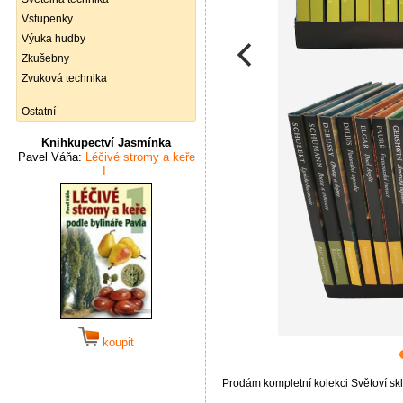
Vstupenky
Výuka hudby
Zkušebny
Zvuková technika
Ostatní
Knihkupectví Jasmínka
Pavel Váňa:
Léčivé stromy a keře
I.
koupit
Prodám kompletní kolekci Světoví skl