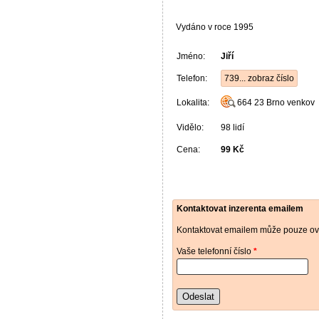
Vydáno v roce 1995
Jméno:
Jiří
Telefon:
739... zobraz číslo
Lokalita:
664 23
Brno venkov
Vidělo:
98 lidí
Cena:
99 Kč
Kontaktovat inzerenta emailem
Kontaktovat emailem může pouze ově
Vaše telefonní číslo
*
Odeslat