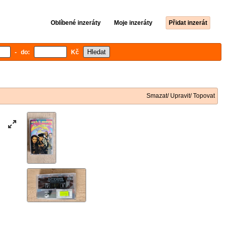
Oblíbené inzeráty
Moje inzeráty
Přidat inzerát
- do:
Kč
Smazat/ Upravit/ Topovat