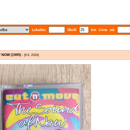
Lokalita:
Okolí:
km Cena od:
 NOW (1995)
- [9.6. 2026]