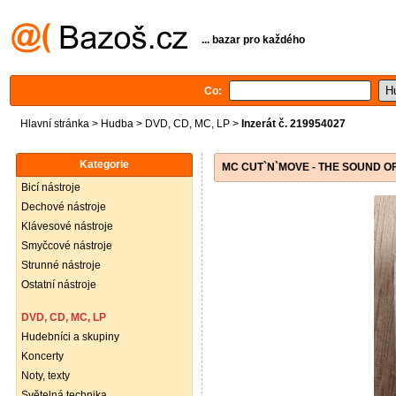
... bazar pro každého
Co:
Hlavní stránka
>
Hudba
>
DVD, CD, MC, LP
>
Inzerát č. 219954027
Kategorie
MC CUT`N`MOVE - THE SOUND OF
Bicí nástroje
Dechové nástroje
Klávesové nástroje
Smyčcové nástroje
Strunné nástroje
Ostatní nástroje
DVD, CD, MC, LP
Hudebníci a skupiny
Koncerty
Noty, texty
Světelná technika