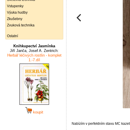
Vstupenky
Výuka hudby
Zkušebny
Zvuková technika
Ostatní
Knihkupectví Jasmínka
Jiří Janča, Josef A. Zentrich:
Herbář léčivých rostlin - komplet
1.-7.díl
koupit
Nabízím v perfektním stavu MC k