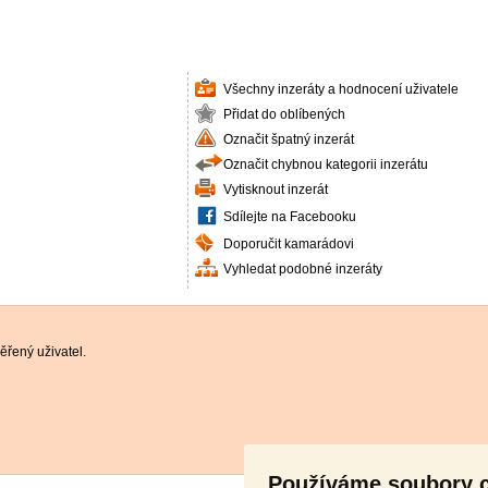
Všechny inzeráty a hodnocení uživatele
Přidat do oblíbených
Označit špatný inzerát
Označit chybnou kategorii inzerátu
Vytisknout inzerát
Sdílejte na Facebooku
Doporučit kamarádovi
Vyhledat podobné inzeráty
řený uživatel.
Používáme soubory 