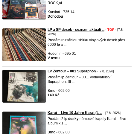
ROCK,at ...
Karviná - 735 14
Dohodou
LP a SP desek - seznam aktuali ...
-
TOP
- [7.8.
2026]
Prodám rozsáhlou sbírku vinylových desek přes
6000
lp
a ...
Hodonín - 695 01
V textu
LP Žentour – 001 Supraphon
- [7.8. 2026]
Prodám
lp
Žentour – 001. Vydavatelství
Supraphon. St ...
Brno - 602 00
149 Kč
Karat – Live 10 Jahre Karat (L ...
- [7.8. 2026]
Prodám 2
lp
desky
německé kapely Karat – živé
album k 1 ...
Brno - 602 00