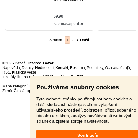
Stránka:
1
2
3
Další
©2026 Bazoš -
Inzerce, Bazar
Nápověda
,
Dotazy
,
Hodnocení
,
Kontakt
,
Reklama
,
Podmínky
,
Ochrana údajů
,
RSS
,
Inzeráty Hudba celkem:
18845
, za 24 hodin:
567
Používáme soubory cookies
Mapa kategorií
,
Nejvyhledávanější výrazy
Země:
Česká republika
,
Slovensko
,
Polsko
,
Rakousko
Tyto webové stránky používají soubory cookies a
další sledovací nástroje s cílem vylepšení
uživatelského prostředí, zobrazení přizpůsobeného
obsahu a reklam, analýzy návštěvnosti webových
stránek a zjištění zdroje návštěvnosti.
Souhlasím