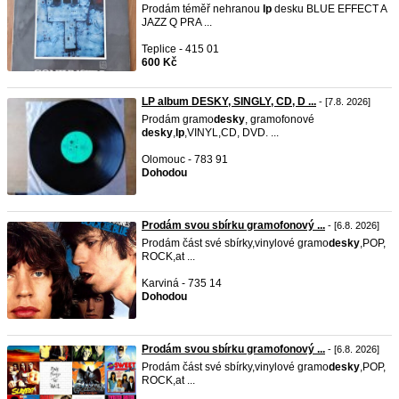
Prodám téměř nehranou
lp
desku BLUE EFFECT A
JAZZ Q PRA ...
Teplice - 415 01
600 Kč
LP album DESKY, SINGLY, CD, D ...
- [7.8. 2026]
Prodám gramo
desky
, gramofonové
desky
,
lp
,VINYL,CD, DVD. ...
Olomouc - 783 91
Dohodou
Prodám svou sbírku gramofonový ...
- [6.8. 2026]
Prodám část své sbírky,vinylové gramo
desky
,POP,
ROCK,at ...
Karviná - 735 14
Dohodou
Prodám svou sbírku gramofonový ...
- [6.8. 2026]
Prodám část své sbírky,vinylové gramo
desky
,POP,
ROCK,at ...