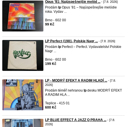
Opus ’81: Najúspešnejšie melód ...
- [7.8. 2026]
Prodám
lp
Opus ’81 – Najúspešnejšie melódie
roka. Vydav ...
Brno - 602 00
99 Kč
LP Perfect (1981, Polskie Nagr ...
- [7.8. 2026]
Prodám
lp
Perfect – Perfect. Vydavatelství Polskie
Nagr ...
Brno - 602 00
199 Kč
LP - MODRÝ EFEKT A RADIM HLADÍ ...
- [7.8.
2026]
Prodám téměř nehranou
lp
desku MODRÝ EFEKT
A RADIM HLA ...
Teplice - 415 01
600 Kč
LP BLUE EFFECT A JAZZ Q PRAHA ...
- [7.8.
2026]