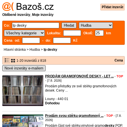
Přidat inzerát
Oblíbené inzeráty
,
Moje inzeráty
Co:
Lokalita:
Okolí:
km
Cena od:
- do:
Kč
Hlavní stránka
>
Hudba
>
lp desky
Cena
1-20 inzerátů z 818
Nové inzeráty e-mailem
PRODÁM GRAMOFONOVÉ DESKY - LET ...
-
TOP
- [7.8. 2026]
Prodám přebytky ze své sbírky gramofonových
desek. Ceny ...
Louny - 440 01
Dohodou
Prodám svou sbírku gramofonový ...
-
TOP
- [7.8.
2026]
Prodám část své sbírky,vinylové gramo
desky
,POP,