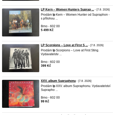
LP Kern – Women Hunters Suprap ...
- [7.8. 2026]
Prodám
lp
Kern – Women Hunter od Supraphon -
s přílohou ...
Brno - 602 00
5 499 Kč
LP Scorpions – Love at First S ...
- [7.8. 2026]
Prodám
lp
Scorpions – Love at First Sting.
Vydavatelstv ...
Brno - 602 00
399 Kč
XXV. album Supraphonu
- [7.8. 2026]
Prodám
lp
XXV. album Supraphonu. Vydavatelství
Suprapho ...
Brno - 602 00
99 Kč