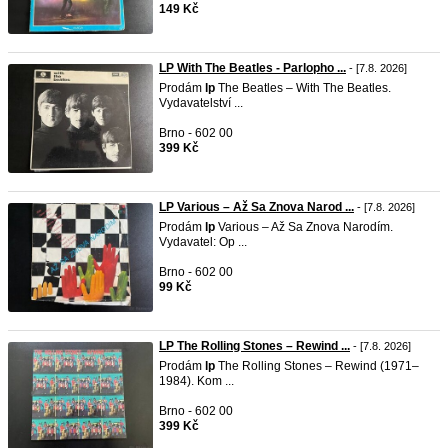
149 Kč
LP With The Beatles - Parlopho ...
- [7.8. 2026]
Prodám
lp
The Beatles – With The Beatles.
Vydavatelství ...
Brno - 602 00
399 Kč
LP Various – Až Sa Znova Narod ...
- [7.8. 2026]
Prodám
lp
Various – Až Sa Znova Narodím.
Vydavatel: Op ...
Brno - 602 00
99 Kč
LP The Rolling Stones – Rewind ...
- [7.8. 2026]
Prodám
lp
The Rolling Stones – Rewind (1971–
1984). Kom ...
Brno - 602 00
399 Kč