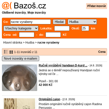
Přidat inzerát
Oblíbené inzeráty
,
Moje inzeráty
Co:
Lokalita:
Okolí:
km
Cena od:
- do:
Kč
Hlavní stránka
>
Hudba
>
rucne vyrabeny
Cena
1-11 inzerátů z 11
Nové inzeráty e-mailem
Ručně vyráběný handpan D-kurd ...
- [4.8. 2026]
Jedná se o téměř nepoužívaný Handpan ruční
výroby od če ...
Plzeň - 301 00
42 000 Kč
Originální cajon
- [2.8. 2026]
Prodám originální ručně vyráběný cajon Radina
Percussio ...