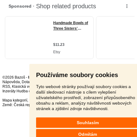
Používáme soubory cookies
©2026 Bazoš -
Inzerce, Bazar
Nápověda
,
Dotazy
,
Hodnocení
,
Kontakt
,
Reklama
,
Podmínky
,
Ochrana údajů
,
Tyto webové stránky používají soubory cookies a
RSS
,
Inzeráty Hudba celkem:
18813
, za 24 hodin:
564
další sledovací nástroje s cílem vylepšení
uživatelského prostředí, zobrazení přizpůsobeného
Mapa kategorií
,
Nejvyhledávanější výrazy
obsahu a reklam, analýzy návštěvnosti webových
Země:
Česká republika
,
Slovensko
,
Polsko
,
Rakousko
stránek a zjištění zdroje návštěvnosti.
Souhlasím
Odmítám