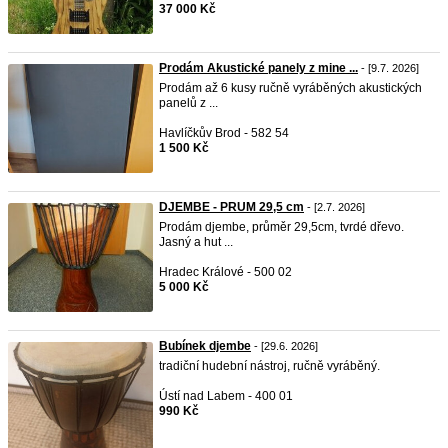
37 000 Kč
Prodám Akustické panely z mine ...
- [9.7. 2026]
Prodám až 6 kusy ručně vyráběných akustických
panelů z ...
Havlíčkův Brod - 582 54
1 500 Kč
DJEMBE - PRUM 29,5 cm
- [2.7. 2026]
Prodám djembe, průměr 29,5cm, tvrdé dřevo.
Jasný a hut ...
Hradec Králové - 500 02
5 000 Kč
Bubínek djembe
- [29.6. 2026]
tradiční hudební nástroj, ručně vyráběný.
Ústí nad Labem - 400 01
990 Kč