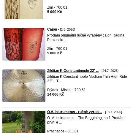
Zlín - 760 01
5 000 Kč
Cajon
- [2.8. 2026]
Prodám originální ručně vyráběný cajon Radina
Percussio ...
Zlín - 760 01
5 000 Kč
Zildjian K Constantinople 22' ...
- [24.7. 2026]
Zildjian K Constantinople Medium Thin High Ride
22” – T ...
Frýdek - Místek - 739 61
14 000 Kč
O.V. Instruments - ručně vyrob ...
- [18.7. 2026]
O. V. Instruments – The Beggining, no.1 Prodám
první e ...
Prachatice - 383 01