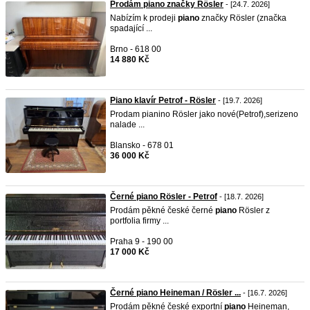
Prodám piano značky Rösler
- [24.7. 2026]
Nabízím k prodeji
piano
značky Rösler (značka
spadající ...
Brno - 618 00
14 880 Kč
Piano klavír Petrof - Rösler
- [19.7. 2026]
Prodam pianino Rösler jako nové(Petrof),serizeno
nalade ...
Blansko - 678 01
36 000 Kč
Černé piano Rösler - Petrof
- [18.7. 2026]
Prodám pěkné české černé
piano
Rösler z
portfolia firmy ...
Praha 9 - 190 00
17 000 Kč
Černé piano Heineman / Rösler ...
- [16.7. 2026]
Prodám pěkné české exportní
piano
Heineman,