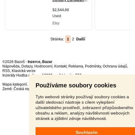
Stránka:
1
2
Další
©2026 Bazoš -
Inzerce, Bazar
Nápověda
,
Dotazy
,
Hodnocení
,
Kontakt
,
Reklama
,
Podmínky
,
Ochrana údajů
,
RSS
,
Inzeráty Hudba celkem:
18923
, za 24 hodin:
550
Používáme soubory cookies
Mapa kategorií
,
Nejvyhledávanější výrazy
Země:
Česká republika
,
Slovensko
,
Polsko
,
Rakousko
Tyto webové stránky používají soubory cookies a
další sledovací nástroje s cílem vylepšení
uživatelského prostředí, zobrazení přizpůsobeného
obsahu a reklam, analýzy návštěvnosti webových
stránek a zjištění zdroje návštěvnosti.
Souhlasím