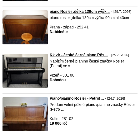
piano Rosler ,délka 139cm výšk ...
- [29.7. 2026]
piano rosler ,délka 139cm výška 90cm hl.43cm
Praha - západ - 252 41
Nabídněte
Klavír - české černé piano Rös ...
- [25.7. 2026]
Nabízím černé pianino české značky Rösler
(Petrof) ve v ...
Plzeň - 301 00
Dohodou
Piano/pianino Rösler - Petrof ...
- [24.7. 2026]
Prodám velmi pěkné
piano
/pianino značky Rösler
(Petro ...
Kolín - 281 02
19 000 Kč