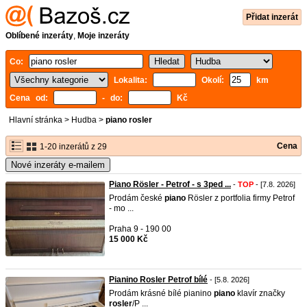
Přidat inzerát
Oblíbené inzeráty
,
Moje inzeráty
Co:
Lokalita:
Okolí:
km
Cena od:
- do:
Kč
Hlavní stránka
>
Hudba
>
piano rosler
Cena
1-20 inzerátů z 29
Nové inzeráty e-mailem
Piano Rösler - Petrof - s 3ped ...
-
TOP
- [7.8. 2026]
Prodám české
piano
Rösler z portfolia firmy Petrof
- mo ...
Praha 9 - 190 00
15 000 Kč
Pianino Rosler Petrof bílé
- [5.8. 2026]
Prodám krásné bílé pianino
piano
klavír značky
rosler
/P ...