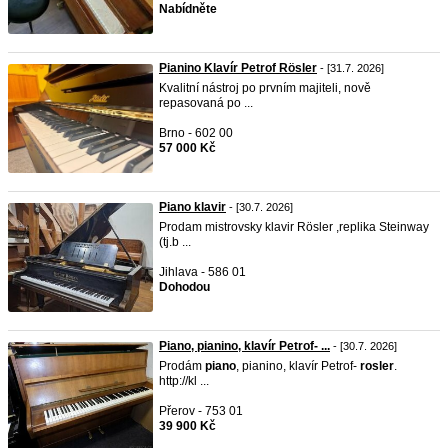
Nabídněte
Pianino Klavír Petrof Rösler
- [31.7. 2026]
Kvalitní nástroj po prvním majiteli, nově
repasovaná po ...
Brno - 602 00
57 000 Kč
Piano klavir
- [30.7. 2026]
Prodam mistrovsky klavir Rösler ,replika Steinway
(tj.b ...
Jihlava - 586 01
Dohodou
Piano, pianino, klavír Petrof- ...
- [30.7. 2026]
Prodám
piano
, pianino, klavír Petrof-
rosler
.
http://kl ...
Přerov - 753 01
39 900 Kč