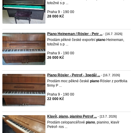
totožné s p ...
Praha 9 - 190 00
28 000 Kč
Piano Heineman / Rösler - Petr ...
- [16.7. 2026]
Prodám pěkné české exportní
piano
Heineman,
totožné s p ...
Praha 9 - 190 00
26 000 Kč
Piano Rösler - Petrof - 3pedál ...
- [16.7. 2026]
Prodám moc pěkné české
piano
Rösler z portfolia
firmy P ...
Praha 9 - 190 00
22 000 Kč
Klavír, piano, pianino Petrof ...
- [13.7. 2026]
Prodám celopancéřové
piano
, pianino, klavír
Petrof- ros ...