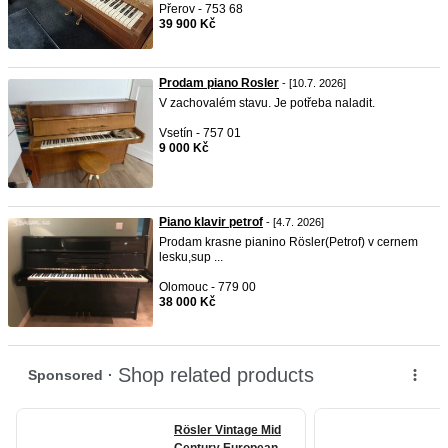
Přerov - 753 68
39 900 Kč
Prodam piano Rosler
- [10.7. 2026]
V zachovalém stavu. Je potřeba naladit.
Vsetín - 757 01
9 000 Kč
Piano klavir petrof
- [4.7. 2026]
Prodam krasne pianino Rösler(Petrof) v cernem
lesku,sup ...
Olomouc - 779 00
38 000 Kč