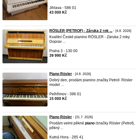
Jihlava - 586 01
43 000 Kč
RÖSLER (PETROF) - Záruka 2 rok ...
- [4.8. 2026]
Kvalitní České pianino RÖSLER - Záruka 2 roky.
Doprav ...
Praha 3 - 130 00
39 990 Kč
Piano Rösler
- [4.8. 2026]
Dobrý den, prodám pianino značky Petrof- Rösler
model ...
Pelhřimov - 396 01
15 000 Kč
Piano Rösler
- [31.7. 2026]
Prodám velmi pěkné
piano
/značky Rösler (Petrof),
pěkný ...
Kutná Hora - 285 41