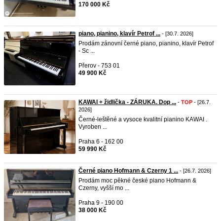
170 000 Kč
piano, pianino, klavír Petrof ...
- [30.7. 2026]
Prodám zánovní černé piano, pianino, klavír Petrof
- Sc ...
Přerov - 753 01
49 900 Kč
KAWAI + židlička - ZÁRUKA. Dop ...
-
TOP
- [26.7.
2026]
Černé-leštěné a vysoce kvalitní pianino KAWAI .
Vyroben ...
Praha 6 - 162 00
59 990 Kč
Černé piano Hofmann & Czerny 1 ...
- [26.7. 2026]
Prodám moc pěkné české piano Hofmann &
Czerny, vyšší mo ...
Praha 9 - 190 00
38 000 Kč