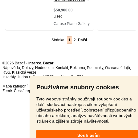
Stránka:
1
2
Další
©2026 Bazoš -
Inzerce, Bazar
Nápověda
,
Dotazy
,
Hodnocení
,
Kontakt
,
Reklama
,
Podmínky
,
Ochrana údajů
,
RSS
,
Inzeráty Hudba celkem:
18787
, za 24 hodin:
551
Používáme soubory cookies
Mapa kategorií
,
Nejvyhledávanější výrazy
Země:
Česká republika
,
Slovensko
,
Polsko
,
Rakousko
Tyto webové stránky používají soubory cookies a
další sledovací nástroje s cílem vylepšení
uživatelského prostředí, zobrazení přizpůsobeného
obsahu a reklam, analýzy návštěvnosti webových
stránek a zjištění zdroje návštěvnosti.
Souhlasím