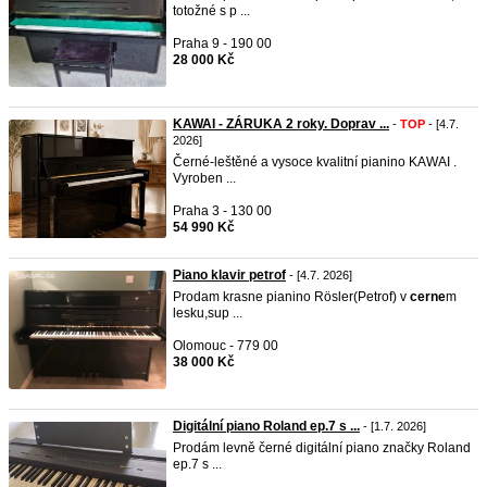
totožné s p ...
Praha 9 - 190 00
28 000 Kč
KAWAI - ZÁRUKA 2 roky. Doprav ...
-
TOP
- [4.7.
2026]
Černé-leštěné a vysoce kvalitní pianino KAWAI .
Vyroben ...
Praha 3 - 130 00
54 990 Kč
Piano klavir petrof
- [4.7. 2026]
Prodam krasne pianino Rösler(Petrof) v
cerne
m
lesku,sup ...
Olomouc - 779 00
38 000 Kč
Digitální piano Roland ep.7 s ...
- [1.7. 2026]
Prodám levně černé digitální piano značky Roland
ep.7 s ...