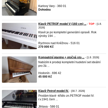
Karlovy Vary - 360 01
Dohodou
Klavír PETROF model V (160 cm) ...
-
TOP
- [1.8.
2026]
Klavír je po kompletní generální opravě. Rok
výroby 194 ...
Rychnov nad Kněžnou - 516 01
270 000 Kč
Kompaktní pianino + otočná sto ...
- [1.8. 2026]
​Nabízím k prodeji kompletní hudební set ideální
pro žá ...
Hodonín - 696 42
45 000 Kč
Klavír Petrof model IV.
- [30.7. 2026]
Prodám klavír -křídlo zn.PETROF model IV.
r.v.1941 čern ...
Jihlava - 586 01