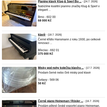
Pianino klavír Klug & Sperl Bo ...
- [24.7. 2026]
Nabízíme kvalitní pianino značky Klug & Sperl v
elegant ...
Brno - 602 00
68 000 Kč
klavír
- [18.7. 2026]
Černé křídlo Hansmann z roku 1930, po celkové
renovaci ...
Břeclav - 692 01
375 000 Kč
Misky pod nohy kolečka klavíru ...
- [17.7. 2026]
Prodam černé nebo čiré misky pod klavir
Svitavy - 569 06
50 Kč
Černé piano Heineman / Rösler ...
- [16.7. 2026]
Prodám pěkné české exportní piano Heineman,