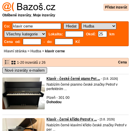
Přidat inzerát
Oblíbené inzeráty
,
Moje inzeráty
Co:
Lokalita:
Okolí:
km
Cena od:
- do:
Kč
Hlavní stránka
>
Hudba
>
klavir cerne
Cena
1-20 inzerátů z 26
Nové inzeráty e-mailem
Klavír - české černé piano Pet ...
- [3.8. 2026]
Nabízím černé pianino české značky Petrof v
perfektním ...
Plzeň - 301 00
Dohodou
Klavír - černé křídlo Petrof v ...
- [3.8. 2026]
Nabízím černé klavírní křídlo české značky Petrof v
per ...