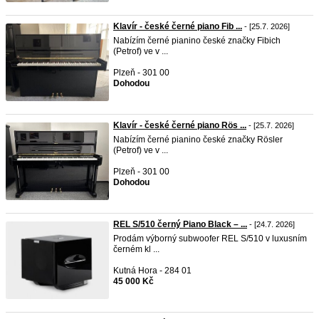
Klavír - české černé piano Fib ...
- [25.7. 2026]
Nabízím černé pianino české značky Fibich
(Petrof) ve v ...
Plzeň - 301 00
Dohodou
Klavír - české černé piano Rös ...
- [25.7. 2026]
Nabízím černé pianino české značky Rösler
(Petrof) ve v ...
Plzeň - 301 00
Dohodou
REL S/510 černý Piano Black – ...
- [24.7. 2026]
Prodám výborný subwoofer REL S/510 v luxusním
černém kl ...
Kutná Hora - 284 01
45 000 Kč