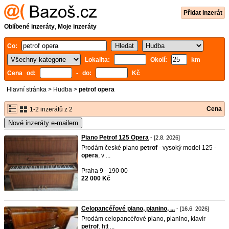
Přidat inzerát
Oblíbené inzeráty
,
Moje inzeráty
Co:
Lokalita:
Okolí:
km
Cena od:
- do:
Kč
Hlavní stránka
>
Hudba
>
petrof opera
Cena
1-2 inzerátů z 2
Nové inzeráty e-mailem
Piano Petrof 125 Opera
- [2.8. 2026]
Prodám české piano
petrof
- vysoký model 125 -
opera
, v ...
Praha 9 - 190 00
22 000 Kč
Celopancéřové piano, pianino, ...
- [16.6. 2026]
Prodám celopancéřové piano, pianino, klavír
petrof
. htt ...