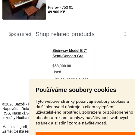
Přerov - 753 01
49 900 Kč
Používáme soubory cookies
Tyto webové stránky používají soubory cookies a
©2026 Bazoš -
Inzerce, Bazar
další sledovací nástroje s cílem vylepšení
Nápověda
,
Dotazy
,
Hodnocení
,
Kontakt
,
Reklama
,
Podmínky
,
Ochrana údajů
,
uživatelského prostředí, zobrazení přizpůsobeného
RSS
,
obsahu a reklam, analýzy návštěvnosti webových
Inzeráty Hudba celkem:
18656
, za 24 hodin:
537
stránek a zjištění zdroje návštěvnosti.
Mapa kategorií
,
Nejvyhledávanější výrazy
Země:
Česká republika
,
Slovensko
,
Polsko
,
Rakousko