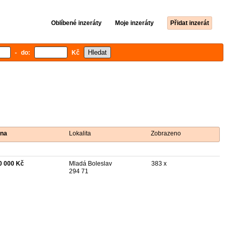
Oblíbené inzeráty
Moje inzeráty
Přidat inzerát
- do:
Kč
na
Lokalita
Zobrazeno
0 000 Kč
Mladá Boleslav
383 x
294 71